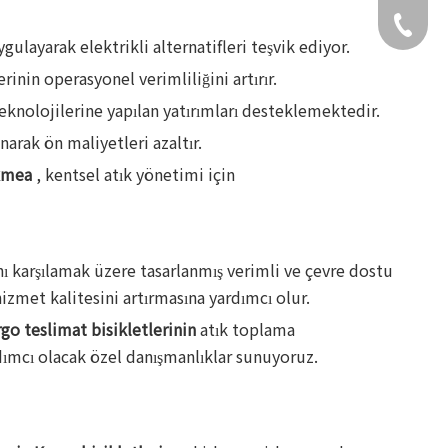
+49 159
layarak elektrikli alternatifleri teşvik ediyor.
rinin operasyonel verimliliğini artırır.
eknolojilerine yapılan yatırımları desteklemektedir.
narak ön maliyetleri azaltır.
xmea
, kentsel atık yönetimi için
nı karşılamak üzere tasarlanmış verimli ve çevre dostu
izmet kalitesini artırmasına yardımcı olur.
rgo teslimat bisikletlerinin
atık toplama
rdımcı olacak özel danışmanlıklar sunuyoruz.