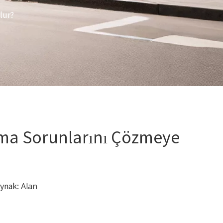
lur?
plama Sorunlarını Çözmeye
aynak:
Alan