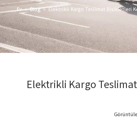
»
»
Elektrikli Kargo Teslimat Bisikletleri
Ev
Blog
Elektrikli Kargo Teslima
Görüntül