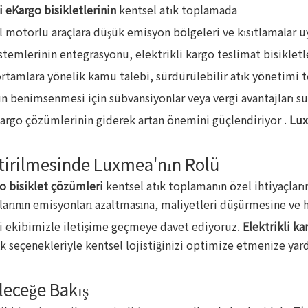
i eKargo bisikletlerinin
kentsel atık toplamada
motorlu araçlara düşük emisyon bölgeleri ve kısıtlamalar uygu
istemlerinin entegrasyonu, elektrikli kargo teslimat bisikletle
rtamlara yönelik kamu talebi, sürdürülebilir atık yönetimi t
onun benimsenmesi için sübvansiyonlar veya vergi avantajları su
 kargo çözümlerinin giderek artan önemini güçlendiriyor .
Lu
ştirilmesinde Luxmea'nın Rolü
go bisiklet çözümleri
kentsel atık toplamanın özel ihtiyaçları
arının emisyonları azaltmasına, maliyetleri düşürmesine ve h
 sizi ekibimizle iletişime geçmeye davet ediyoruz.
Elektrikli ka
lık seçenekleriyle kentsel lojistiğinizi optimize etmenize ya
leceğe Bakış