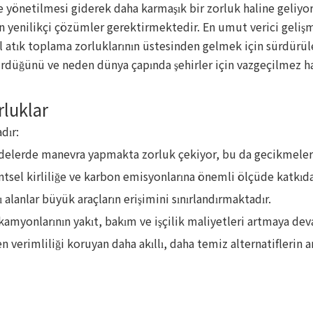
e yönetilmesi giderek daha karmaşık bir zorluk haline geliyor
in yenilikçi çözümler gerektirmektedir. En umut verici geliş
l atık toplama zorluklarının üstesinden gelmek için sürdürüle
rdüğünü ve neden dünya çapında şehirler için vazgeçilmez hale
rluklar
dır:
ddelerde manevra yapmakta zorluk çekiyor, bu da gecikmelere
ntsel kirliliğe ve karbon emisyonlarına önemli ölçüde katkı
ı alanlar büyük araçların erişimini sınırlandırmaktadır.
amyonlarının yakıt, bakım ve işçilik maliyetleri artmaya de
n verimliliği koruyan daha akıllı, daha temiz alternatiflerin a