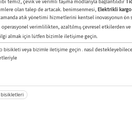
ibi temiz, çevik ve verimli taşıma modlarıyla bağlantılıdır
Tic
özümlere olan talep de artacak. benimsenmesi,
Elektrikli kargo
 zamanda atık yönetimi hizmetlerini kentsel inovasyonun ön 
 operasyonel verimlilikten, azaltılmış çevresel etkilerden ve
gi almak için lütfen bizimle iletişime geçin.
veya
nasıl destekleyebilec
o bisikleti
bizimle iletişime geçin .
etleriyle
bisikletleri