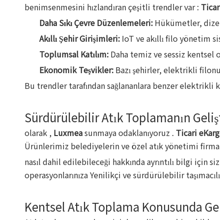
benimsenmesini hızlandıran çeşitli trendler var :
Ticar
Daha Sıkı Çevre Düzenlemeleri:
Hükümetler, dizel 
Akıllı Şehir Girişimleri:
IoT ve akıllı filo yönetim s
Toplumsal Katılım:
Daha temiz ve sessiz kentsel o
Ekonomik Teşvikler:
Bazı şehirler, elektrikli fil
Bu trendler tarafından sağlananlara benzer elektrikli
Sürdürülebilir Atık Toplamanın Geli
olarak ,
Luxmea
sunmaya odaklanıyoruz .
Ticari eKar
Ürünlerimiz belediyelerin ve özel atık yönetimi firmal
nasıl dahil edilebileceği hakkında ayrıntılı bilgi için
operasyonlarınıza Yenilikçi ve sürdürülebilir taşımacı
Kentsel Atık Toplama Konusunda Ge