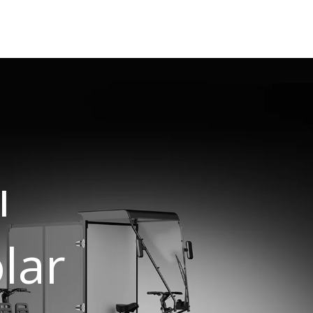
tı
olar