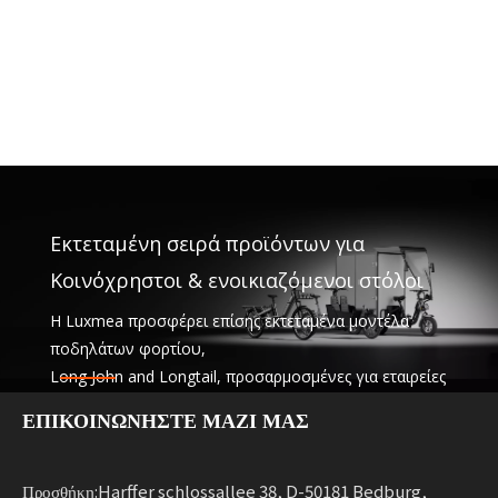
Εκτεταμένη σειρά προϊόντων για
Κοινόχρηστοι & ενοικιαζόμενοι στόλοι
Η Luxmea προσφέρει επίσης εκτεταμένα μοντέλα
ποδηλάτων φορτίου,
Long John and Longtail, προσαρμοσμένες για εταιρείες
logistics,
ΕΠΙΚΟΙΝΩΝΗΣΤΕ ΜΑΖΙ ΜΑΣ
κοινή χρήση υπηρεσιών και στόλων ενοικίασης. Αυτές
οι λύσεις συνδυάζουν λειτουργικότητα
με ευελιξία για επιχειρήσεις που κλιμακώνουν τη
Προσθήκη:Harffer schlossallee 38, D-50181 Bedburg,