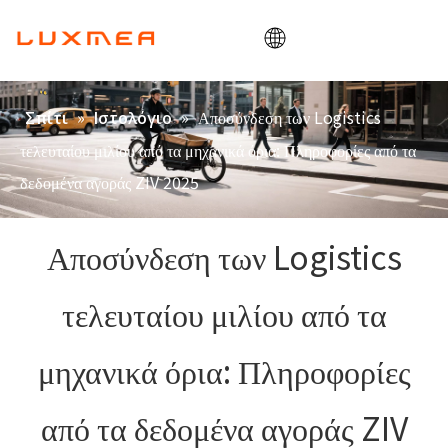
Σπίτι
»
»
Αποσύνδεση των Logistics
Σπίτι
Ιστολόγιο
Εταιρεία
τελευταίου μιλίου από τα μηχανικά όρια: Πληροφορίες από τα
Cargobike
δεδομένα αγοράς ZIV 2025
Χρησιμότητα
Αποσύνδεση των Logistics
ODM/OEM
Ιστολόγιο
τελευταίου μιλίου από τα
Επαφή
μηχανικά όρια: Πληροφορίες
από τα δεδομένα αγοράς ZIV