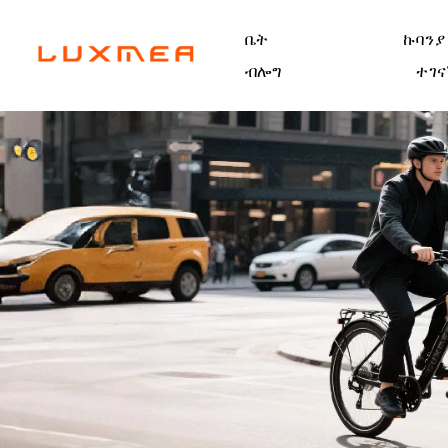
ቤት
ኩባንያ
ብሎግ
ተገና