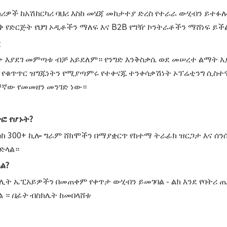
ካሪዎች ከአሽከርካሪ ባህሪ እስከ መሄጃ መከታተያ ድረስ የተራራ ውሂብን ይተፉሉ
የድርጅት የህግ ኦዲቶችን ማለፍ እና B2B የግዥ ኮንትራቶችን ማሸነፍ ይችል
ር
ጭ እያደገ መምጣቱ ብቻ አይደለም። የንግድ እንቅስቃሴ ወደ መሠረተ ልማት እ
 የቁጥጥር ዝግጁነትን የሚያጣምሩ የተቀናጁ ተንቀሳቃሽነት ኦፕሬቲንግ ሲስተሞ
ብቸኛው የመመዘን መንገድ ነው።
ፎ የሆኑት?
እስከ 300+ ኪሎ ግራም ሸክሞችን በማያቋርጥ የከተማ ትራፊክ ዝርጋታ እና ሰ
ድላል።
ል?
ሊት ኤፒአይዎችን በመጠቀም የቀጥታ ውሂብን ይመገባል - ልክ እንደ የባትሪ ጤና
ል ።
በፊት
ብስክሌት ከመበላሸቱ