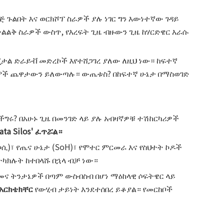
 ጉልበት እና ወርክሾፕ ስራዎች ያሉ ነገር ግን እውነተኛው ገዳይ
ትልልቅ ስራዎች ውስጥ, የእረፍት ጊዜ ብዙውን ጊዜ ከሃርድዌር እራሱ
ጂታል ድራይቭ መድረኮች እየተሸጋገረ ያለው ለዚህ ነው። ከፍተኛ
ስተሞች ጨዋታውን ይለውጣሉ። ውጤቱስ? በከፍተኛ ሁኔታ በማስወገድ
ግሩ? በአሁኑ ጊዜ በመንገድ ላይ ያሉ አብዛኛዎቹ ተሽከርካሪዎች
ata Silos' ፈጥሯል።
ሶሲ)፣ የጤና ሁኔታ (SoH)፣ የሞተር ምርመራ እና የስህተት ኮዶች
ካክሉት ከተበላሹ በኋላ ብቻ ነው።
ደመና ትንታኔዎች በጣም ውስብስብ በሆነ ማዕከላዊ ሶፍትዌር ላይ
 አርክቴክቸር
የውሂብ ታይነት እንደተሰበረ ይቆያል። የመርከቦች