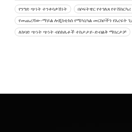
የንግድ ጭነት ተንቀሳቃሽነት
በሶፍትዌር የተገለጸ የተሽከርካሪ
የመጨረሻው-ማይል ሎጂስቲክስ የሜካኒካል መርከቦችን የእረፍት ጊ
ለከባድ ጭነት ጭነት ብስክሌቶች ተከታታይ-ድብልቅ ማበረታቻ