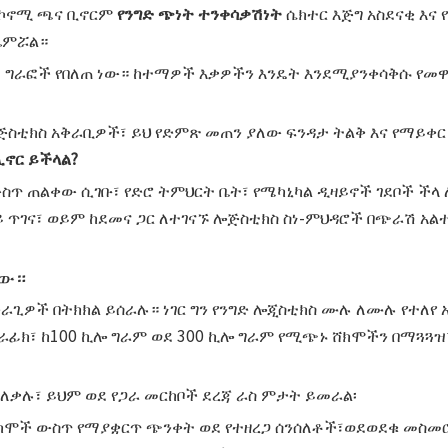
የኢኮኖሚ ጫና ቢኖርም
የንግድ ጭነት ተንቀሳቃሽነት
ሴክተር እጅግ አስደናቂ እና
ጨምሯል።
ያጭ ግራፎች የበለጠ ነው። ከተማዎች እቃዎችን እንዴት እንደሚያንቀሳቅሱ የመ
ጅስቲክስ አቅራቢዎች፣ ይህ የድምጽ መጠን ያለው ፍንዳታ ትልቅ እና የማይቀ
ሊኖር ይችላል?
ስጥ ጠልቀው ሲገቡ፣ የድሮ ትምህርት ቤት፣ የሜካኒካል ዲዛይኖች ገደቦች ችላ 
 ጥገና፣ ወይም ከደመና ጋር ለተገናኙ ሎጅስቲክስ ስነ-ምህዳሮች በጭራሽ አ
ነው።
ድራጊዎች በትክክል ይሰራሉ። ነገር ግን የንግድ ሎጂስቲክስ ሙሉ ለሙሉ የተለየ
ራፊክ፣ ከ100 ኪሎ ግራም ወደ 300 ኪሎ ግራም የሚጭኑ ሸክሞችን በማጓጓዝ፣
ይለቃሉ፣ ይህም ወደ የጋራ መርከቦች ደረጃ ራስ ምታት ይመራል፡
ሸክሞች ውስጥ የማያቋርጥ ጭንቀት ወደ የተዘረጋ ሰንሰለቶች፣ወደወደቁ መስመሮ