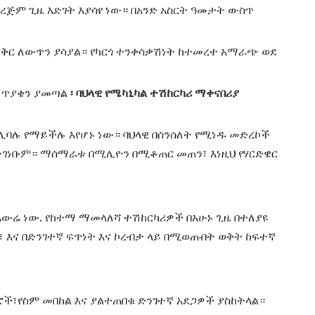
 የረጅም ጊዜ እድገት እያሳየ ነው። በአንድ አስርት ዓመታት ውስጥ
ዋቅር ለውጥን ያሳያል። የካርጎ ተንቀሳቃሽነት ከተመረተ አማራጭ ወደ
ር ጥያቄን ያመጣል
፡ ባህላዊ የሜካኒካል ተሽከርካሪ ማቀናበሪያ
ሊባሉ የማይችሉ እየሆኑ ነው። ባህላዊ በሰንሰለት የሚነዱ መድረኮች
ልተገነቡም። ማሰማራቱ በሚሊዮን በሚቆጠር መጠን፣ እነዚህ የሃርድዌር
 አውሬ ነው. የከተማ ማመላለሻ ተሽከርካሪዎች በአሁኑ ጊዜ በተለያዩ
 እና በድንገተኛ ፍጥነት እና ኮረብታ ላይ በሚወጡበት ወቅት ከፍተኛ
ች፣የስም መበከል እና ያልተጠበቁ ድንገተኛ አደጋዎች ያስከትላል።