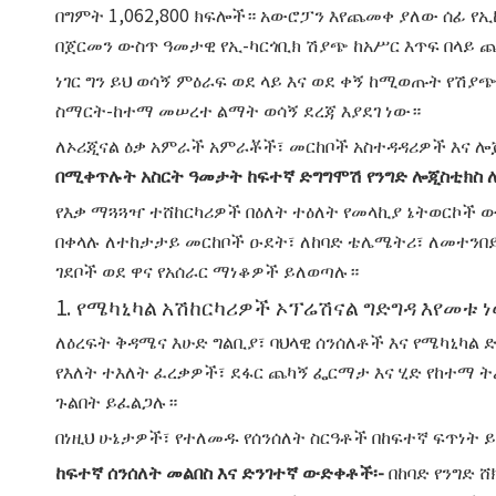
በግምት 1,062,800 ክፍሎች። አውሮፓን እየጨመቀ ያለው ሰፊ 
በጀርመን ውስጥ ዓመታዊ የኢ-ካርጎቢክ ሽያጭ ከአሥር እጥፍ በላይ 
ነገር ግን ይህ ወሳኝ ምዕራፍ ወደ ላይ እና ወደ ቀኝ ከሚወጡት የሽ
ስማርት-ከተማ መሠረተ ልማት ወሳኝ ደረጃ እያደገ ነው።
ለኦሪጂናል ዕቃ አምራች አምራቾች፣ መርከቦች አስተዳዳሪዎች እና ሎ
በሚቀጥሉት አስርት ዓመታት ከፍተኛ ድግግሞሽ የንግድ ሎጂስቲክስ 
የእቃ ማጓጓዣ ተሸከርካሪዎች በዕለት ተዕለት የመላኪያ ኔትወርኮች ው
በቀላሉ ለተከታታይ መርከቦች ዑደት፣ ለከባድ ቴሌሜትሪ፣ ለመተንበይ
ገደቦች ወደ ዋና የአሰራር ማነቆዎች ይለወጣሉ።
1. የሜካኒካል አሽከርካሪዎች ኦፕሬሽናል ግድግዳ እየመቱ 
ለዕረፍት ቅዳሜና እሁድ ግልቢያ፣ ባህላዊ ሰንሰለቶች እና የሜካኒካል 
የእለት ተእለት ፈረቃዎች፣ ደፋር ጨካኝ ፌርማታ እና ሂድ የከተማ ት
ጉልበት ይፈልጋሉ።
በነዚህ ሁኔታዎች፣ የተለመዱ የሰንሰለት ስርዓቶች በከፍተኛ ፍጥነት 
ከፍተኛ ሰንሰለት መልበስ እና ድንገተኛ ውድቀቶች፡-
በከባድ የንግድ 