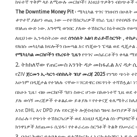
ከፍተኛ ጥቅም ላይ ለሚውሉ መርከቦች፣ እነዚህ ጥቃቅን ብስጭቶች ብ
The Downtime Money Pit
፡ ሜካኒካል ጥገና ገንዘብን በሁለት
ቀጥተኛ ያልሆነ ወጪ ነው
—የተሽከርካሪዎች የስራ ጊዜ፣ የተበላሹ የ
የበለጠ ውድ ነው. አግዳሚ ወንበር ያለው ተሽከርካሪ ከኔትወርኩ የወጣ
ለዚህ ነው ኢንዱስትሪው ወደ
ሰንሰለት አልባ ድራይቭ ስርዓት
,
ተከታ
የለበሱ መካኒካል ክፍሎችን በመጣል እና የነጂውን ፔዳል ወደ ዲጂ
የሜካኒካል መርከቦችን የእረፍት ጊዜን
የጥገና መስፈርቶችን ቀላል ማ
2. ትክክለኛው የጠርሙስ አንገት ዳታ መከፋፈል እና ዳታ 
የZIV
ጀርመን ኢ-ካርጎ ብስክሌት ገበያ መረጃ 2025
የንግድ ጭነት ተ
አሁንም በዲጂታል የተገለሉ ናቸው። ሃርድዌር በፍጥነት ተሻሽሏል፣ ነ
በአሁኑ ጊዜ፣ ብዙ መርከቦች ዓይነ ስውር ሆነው በእውነተኛ ጊዜ ወደ ተ
ያሉ ወሳኝ መረጃዎች ተቆልፈው ይቆያሉ። የተቀናጀ ቴሌሜትሪ ከሌለ 
እንደ DHL እና DPD ያሉ የድርጅት ሎጅስቲክስ ግዙፍ ኩባንያዎች 
ይሰራሉ። የጭነት ተሽከርካሪዎች ወደ እነዚህ ዲጂታል ስነ-ምህዳሮች
ክንዋኔዎች እየጨመሩ ሲሄዱ፣ የተቆራረጡ ስርዓቶች ትልቅ የአሠራር
3. በሶፍትዌር የተገለፀው የተሽከርካሪ አርክቴክቸር አዲሱ