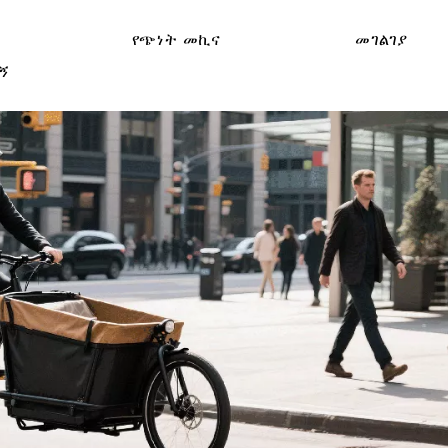
የጭነት መኪና
መገልገያ
ኝ