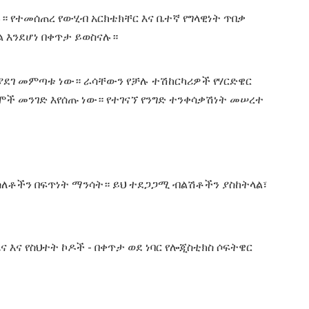
። የተመሰጠረ የውሂብ አርክቴክቸር እና ቤተኛ የግላዊነት ጥበቃ
 እንደሆነ በቀጥታ ይወስናሉ።
ያደገ መምጣቱ ነው። ራሳቸውን የቻሉ ተሽከርካሪዎች የሃርድዌር
ች መንገድ እየሰጡ ነው። የተገናኘ የንግድ ተንቀሳቃሽነት መሠረተ
ንሰለቶችን በፍጥነት ማንሳት። ይህ ተደጋጋሚ ብልሽቶችን ያስከትላል፣
 እና የስህተት ኮዶች - በቀጥታ ወደ ነባር የሎጂስቲክስ ሶፍትዌር