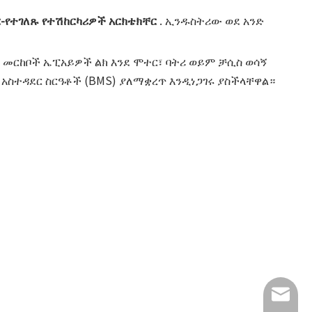
-የተገለጹ የተሽከርካሪዎች አርክቴክቸር
. ኢንዱስትሪው ወደ አንድ
ና መርከቦች ኤፒአይዎች ልክ እንደ ሞተር፣ ባትሪ ወይም ቻሲስ ወሳኝ
 አስተዳደር ስርዓቶች (BMS) ያለማቋረጥ እንዲነጋገሩ ያስችላቸዋል።
info@lu