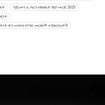
ህደት
የጀርመን ኢ-ካርጎ ብስክሌት ገበያ መረጃ 2025
ገዢነት
ቤትነት ዋጋ መቀነስ የንግድ መርከቦች ተሽከርካሪዎች