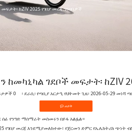
መፍታት፡ ከZIV 2025 የገበያ መረጃ ግንዛቤዎች
ከመካኒካል ገደቦች መፍታት፡ ከZIV 2
ይታዎች
0
፡ ደራሲ፡ የጣቢያ አርታዒ የህትመት ጊዜ፡ 2026-05-29 መነሻ
ጣ
ጠይቅ
 ሰፊ የንግድ ማሰማራት መስመሩን በይፋ አልፏል።
025 የገበያ መረጃ እንደሚያመለክተው፣ የጀርመን ድምር የኤሌክትሪክ ጭነት ብ