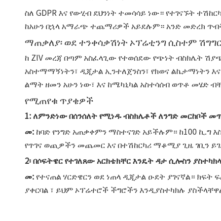
ስለ GDPR እና የውሂብ ደህንነት ተመሳሳይ ነው። የተገናኙት ተሽከር
ከአሁን በኋላ አማራጭ ተጨማሪዎች አይደሉም። አንድ መድረክ ጥብቅ 
ማጠቃለያ፡ ወደ ተንቀሳቃሽነት ኦፕሬቲንግ ሲስተም ሽግግ
ከ ZIV መረጃ በጣም አስፈላጊው የተወሰደው የጭነት ብስክሌት ሽያ
አስተማማኝነትን፣ ዲጂታል ኢንተለጀንስን፣ የክወና ልኬታማነትን እና
ልማት ዘመን አሁን ነው፣ እና ከሜካኒካል አስተሳሰብ ወጥቶ መሄድ 
የሚጠየቁ ጥያቄዎች
1: ለምንድነው በሰንሰለት የሚነዱ ብስክሌቶች ለንግድ መርከቦች መጥ
መ:
ከባድ የንግድ አጠቃቀምን ማስተናገድ አይችሉም። ከ100 ኪ.ግ 
የጥገና ወጪዎችን መጨመር እና በተሽከርካሪ ማቆሚያ ጊዜ ገቢን ይገ
2፡ በሶፍትዌር የተገለጸው አርክቴክቸር እንዴት ዳታ ሲሎስን ያስተካክላ
መ:
የተናጠል ሃርድዌርን ወደ ነጠላ ዲጂታል ዑደት ያገናኛል። ክፍት ፍ
ያቀርባል ፣ ይህም ኦፕሬተሮች ችግሮችን እንዲያስተካክሉ ያስችላቸዋ