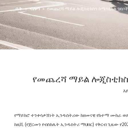
»
»
የመጨረሻ ማይል ሎጂስቲክስን ከሜካኒካል ገደቦች 
ቤት
ብሎግ
የመጨረሻ ማይል ሎጂስቲክስን 
እ
የማይክሮ ተንቀሳቃሽነት ኢንዱስትሪው ከዘመናዊ የከተማ ሙከራ ወደ
ከዚቪ (የጀርመን የብስክሌት ኢንዱስትሪ ማህበር) የቅርብ ጊዜው የ2