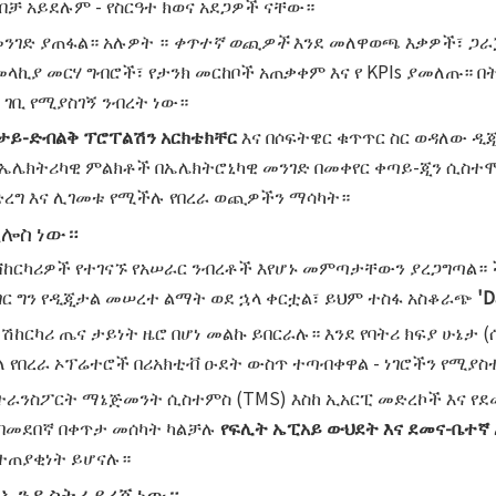
ቻ አይደሉም - የስርዓተ ክወና አደጋዎች ናቸው።
 መንገድ ያጠፋል። አሉዎት ።
ቀጥተኛ ወጪዎች
እንደ መለዋወጫ እቃዎች፣ ጋራጅ
መላኪያ መርሃ ግብሮች፣ የታንክ መርከቦች አጠቃቀም እና የ KPIs ያመለጡ። በ
 ገቢ የሚያስገኝ ንብረት ነው።
ታይ-ድብልቅ ፕሮፐልሽን አርክቴክቸር
እና በሶፍትዌር ቁጥጥር ስር ወዳለው ዲ
ታል ኤሌክትሪካዊ ምልክቶች በኤሌክትሮኒካዊ መንገድ በመቀየር ቀጣይ-ጂን ሲ
ድረግ እና ሊገመቱ የሚችሉ የበረራ ወጪዎችን ማሳካት።
ሲሎስ ነው።
ሸከርካሪዎች የተገናኙ የአሠራር ንብረቶች እየሆኑ መምጣታቸውን ያረጋግጣል። ች
ገር ግን የዲጂታል መሠረተ ልማት ወደ ኋላ ቀርቷል፣ ይህም ተስፋ አስቆራጭ
'D
ሽከርካሪ ጤና ታይነት ዜሮ በሆነ መልኩ ይበርራሉ። እንደ የባትሪ ክፍያ ሁኔታ (
የበረራ ኦፕሬተሮች በሪአክቲቭ ዑደት ውስጥ ተጣብቀዋል - ነገሮችን የሚያስተ
ከትራንስፖርት ማኔጅመንት ሲስተምስ (TMS) እስከ ኢአርፒ መድረኮች እና የ
 በመደበኛ በቀጥታ መሰካት ካልቻሉ
የፍሊት ኤፒአይ ውህደት እና ደመና-ቤተኛ
 ተጠያቂነት ይሆናሉ።
 የኢንዱስትሪ ደረጃ ነው።