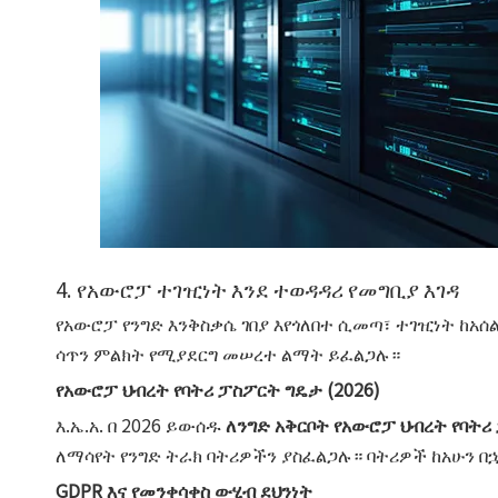
4. የአውሮፓ ተገዢነት እንደ ተወዳዳሪ የመግቢያ እገዳ
የአውሮፓ የንግድ እንቅስቃሴ ገበያ እየጎለበተ ሲመጣ፣ ተገዢነት ከአሰ
ሳጥን ምልክት የሚያደርግ መሠረተ ልማት ይፈልጋሉ።
የአውሮፓ ህብረት የባትሪ ፓስፖርት ግዴታ (2026)
እ.ኤ.አ. በ 2026 ይውሰዱ
ለንግድ አቅርቦት የአውሮፓ ህብረት የባትሪ
ለማሳየት የንግድ ትራክ ባትሪዎችን ያስፈልጋሉ። ባትሪዎች ከአሁን 
GDPR እና የመንቀሳቀስ ውሂብ ደህንነት