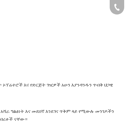
+49 159
ልት ኦፕሬተሮች እና የድርጅት ገዢዎች አሁን እያንዳንዱን ጥብቅ ህጋዊ
 አሻራ ግልፅነት እና መደበኛ እንደገና ጥቅም ላይ የሚውሉ መንገዶችን
ንብረቶች ናቸው።