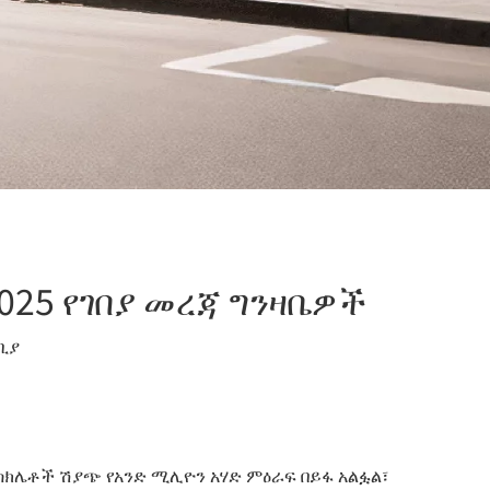
025 የገበያ መረጃ ግንዛቤዎች
ቢያ
ስክሌቶች ሽያጭ የአንድ ሚሊዮን አሃድ ምዕራፍ በይፋ አልፏል፣