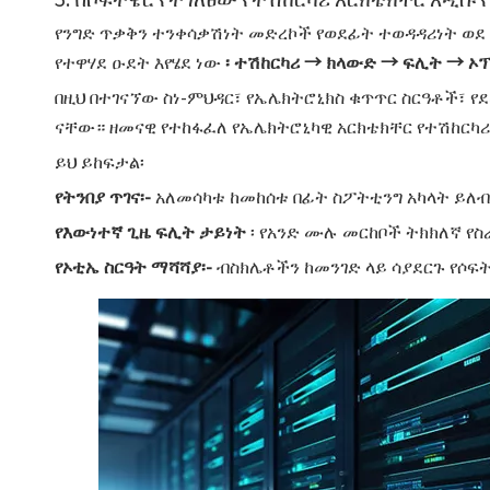
የንግድ ጥቃቅን ተንቀሳቃሽነት መድረኮች የወደፊት ተወዳዳሪነት ወ
የተዋሃደ ዑደት እየሄደ ነው
፡ ተሽከርካሪ → ክላውድ → ፍሊት → ኦ
በዚህ በተገናኘው ስነ-ምህዳር፣ የኤሌክትሮኒክስ ቁጥጥር ስርዓቶች፣ የ
ናቸው። ዘመናዊ የተከፋፈለ የኤሌክትሮኒካዊ አርክቴክቸር የተሽከርካሪ
ይህ ይከፍታል፡
የትንበያ ጥገና፡-
አለመሳካቱ ከመከሰቱ በፊት ስፖትቲንግ አካላት ይለ
የእውነተኛ ጊዜ ፍሊት ታይነት
፡ የአንድ ሙሉ መርከቦች ትክክለኛ የ
የኦቲኤ ስርዓት ማሻሻያ፡-
ብስክሌቶችን ከመንገድ ላይ ሳያደርጉ የሶ