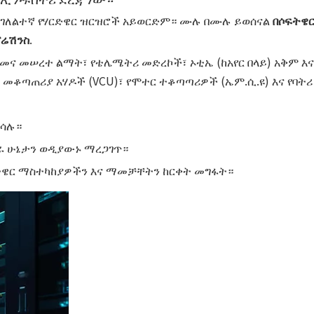
ደ ገለልተኛ የሃርድዌር ዝርዝሮች አይወርድም። ሙሉ በሙሉ ይወሰናል
በሶፍትዌር
ፕሬሽንስ
.
ደመና መሠረተ ልማት፣ የቴሌሜትሪ መድረኮች፣ ኦቲኤ (ከአየር በላይ) አቅም እ
 መቆጣጠሪያ አሃዶች (VCU)፣ የሞተር ተቆጣጣሪዎች (ኤም.ሲ.ዩ) እና የባትሪ
ብሳሉ።
ስራ ሁኔታን ወዲያውኑ ማረጋገጥ።
ፍትዌር ማስተካከያዎችን እና ማመቻቸትን ከርቀት መግፋት።