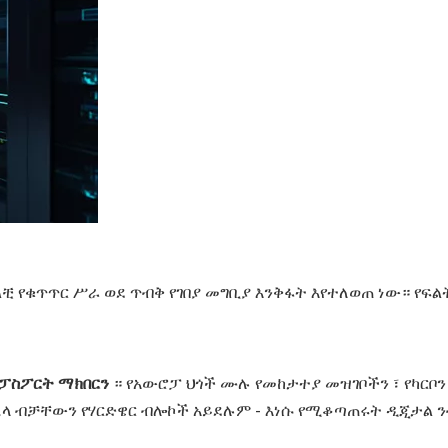
ልቺ የቁጥጥር ሥራ ወደ ጥብቅ የገበያ መግቢያ እንቅፋት እየተለወጠ ነው። የፍ
 ፓስፖርት ማክበርን
። የአውሮፓ ህጎች ሙሉ የመከታተያ መዝገቦችን ፣ የካርቦን
በኋላ ብቻቸውን የሃርድዌር ብሎኮች አይደሉም - እነሱ የሚቆጣጠሩት ዲጂታል 