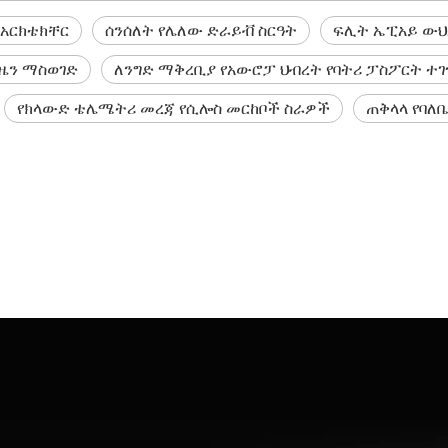
 አርክቴክቸር
ሰንሰለት የሌለው ድራይቭ ስርዓት
ፍሊት ኤፒአይ ው
ዜን ማስወገድ
ለንግድ ማቅረቢያ የአውሮፓ ህብረት የባትሪ ፓስፖርት ተ
የክላውድ ቴሌሜትሪ መረጃ የሲሎስ መርከቦች ስራዎች
ጠቅላላ የባለ