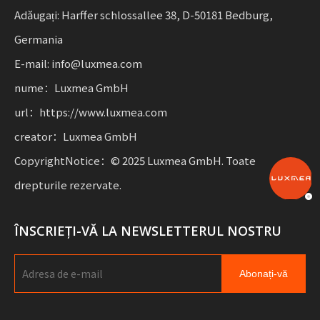
cu flexibilitate pentru întreprinderile care dezvoltă
Adăugați: Harffer schlossallee 38, D-50181 Bedburg,
mobilitate durabilă.
Germania
E-mail: info@luxmea.com
nume：Luxmea GmbH
url：https://www.luxmea.com
creator：Luxmea GmbH
CopyrightNotice：© 2025 Luxmea GmbH. Toate
drepturile rezervate.
ÎNSCRIEȚI-VĂ LA NEWSLETTERUL NOSTRU
Abonați-vă