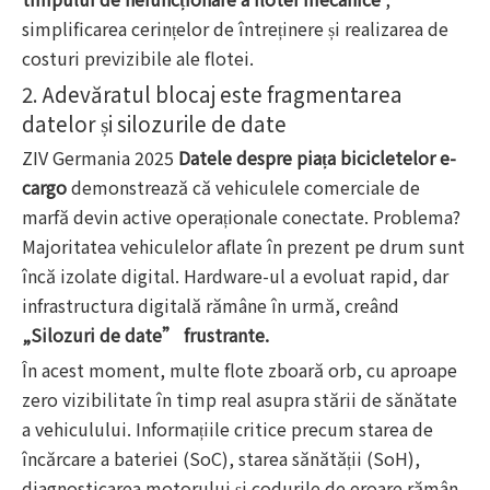
simplificarea cerințelor de întreținere și realizarea de
costuri previzibile ale flotei.
2. Adevăratul blocaj este fragmentarea
datelor și silozurile de date
ZIV Germania 2025
Datele despre piața bicicletelor e-
cargo
demonstrează că vehiculele comerciale de
marfă devin active operaționale conectate. Problema?
Majoritatea vehiculelor aflate în prezent pe drum sunt
încă izolate digital. Hardware-ul a evoluat rapid, dar
infrastructura digitală rămâne în urmă, creând
„Silozuri de date” frustrante.
În acest moment, multe flote zboară orb, cu aproape
zero vizibilitate în timp real asupra stării de sănătate
a vehiculului. Informațiile critice precum starea de
încărcare a bateriei (SoC), starea sănătății (SoH),
diagnosticarea motorului și codurile de eroare rămân