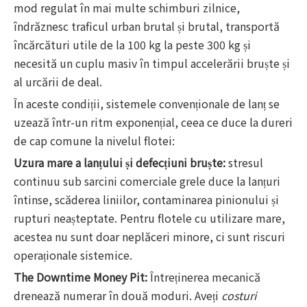
mod regulat în mai multe schimburi zilnice,
îndrăznesc traficul urban brutal și brutal, transportă
încărcături utile de la 100 kg la peste 300 kg și
necesită un cuplu masiv în timpul accelerării bruște și
al urcării de deal.
În aceste condiții, sistemele convenționale de lanț se
uzează într-un ritm exponențial, ceea ce duce la dureri
de cap comune la nivelul flotei:
Uzura mare a lanțului și defecțiuni bruște:
stresul
continuu sub sarcini comerciale grele duce la lanțuri
întinse, scăderea liniilor, contaminarea pinionului și
rupturi neașteptate. Pentru flotele cu utilizare mare,
acestea nu sunt doar neplăceri minore, ci sunt riscuri
operaționale sistemice.
The Downtime Money Pit:
Întreținerea mecanică
drenează numerar în două moduri. Aveți
costuri