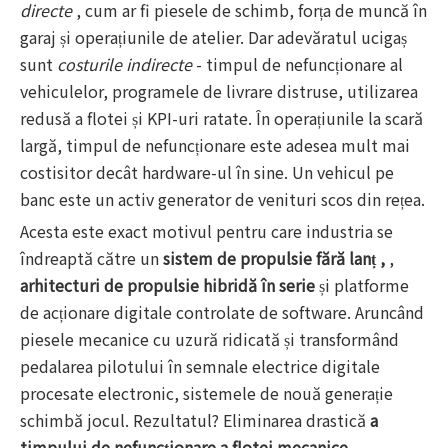
directe
, cum ar fi piesele de schimb, forța de muncă în
garaj și operațiunile de atelier. Dar adevăratul ucigaș
sunt
costurile indirecte
- timpul de nefuncționare al
vehiculelor, programele de livrare distruse, utilizarea
redusă a flotei și KPI-uri ratate. În operațiunile la scară
largă, timpul de nefuncționare este adesea mult mai
costisitor decât hardware-ul în sine. Un vehicul pe
banc este un activ generator de venituri scos din rețea.
Acesta este exact motivul pentru care industria se
îndreaptă către un
sistem de propulsie fără lanț ,
,
arhitecturi de propulsie hibridă în serie
și platforme
de acționare digitale controlate de software. Aruncând
piesele mecanice cu uzură ridicată și transformând
pedalarea pilotului în semnale electrice digitale
procesate electronic, sistemele de nouă generație
schimbă jocul. Rezultatul? Eliminarea drastică
a
timpului de nefuncționare a flotei mecanice
,