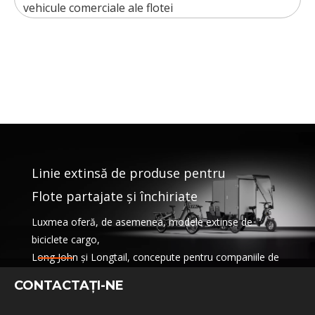
vehicule comerciale ale flotei
Linie extinsă de produse pentru
Flote partajate și închiriate
Luxmea oferă, de asemenea, modele extinse de
biciclete cargo,
Long John și Longtail, concepute pentru companiile de
logistică,
CONTACTAŢI-NE
servicii de partajare și flote de închiriere. Aceste soluții
combină funcționalitatea