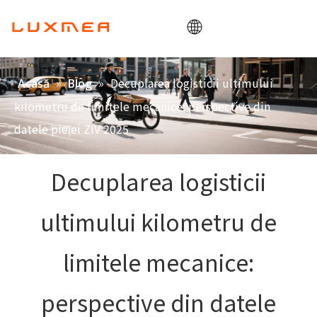
Acasă
»
»
Decuplarea logisticii ultimului
Acasă
Blog
Companie
kilometru de limitele mecanice: perspective din
Cargobike
datele pieței ZIV 2025
Utilitate
Decuplarea logisticii
ODM/OEM
Blog
ultimului kilometru de
Contact
limitele mecanice:
perspective din datele