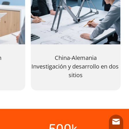
n
China-Alemania
Investigación y desarrollo en dos 
sitios
info@l