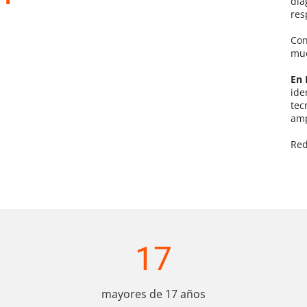
dia
res
Con
mue
En 
ide
tec
amp
Red
17
mayores de 17 años