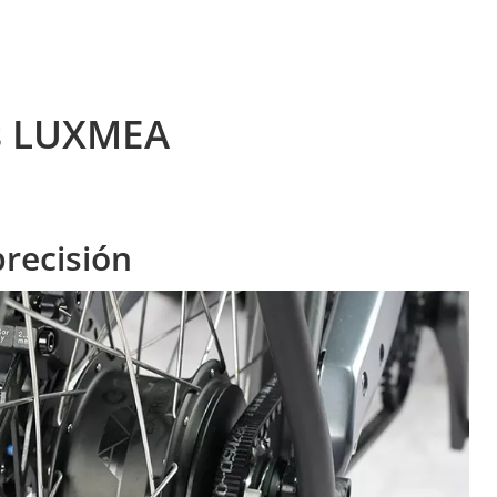
os LUXMEA
precisión