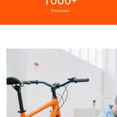
1000
+
Empleado