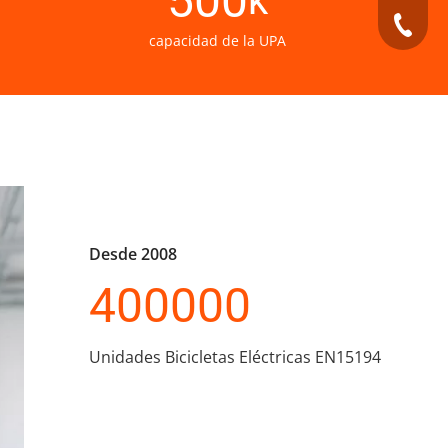
500
k
+49 159
capacidad de la UPA
Desde 2008
400000
Unidades Bicicletas Eléctricas EN15194