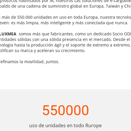
gnósticos habilitados por IA, nuestros 
Las soluciones de e-cargobik
paldo de una cadena de suministro global en Europa, Taiwán y China
 más de 550.000 unidades en uso en toda Europa, nuestra tecnolog
ven: es más limpia, más inteligente y más conectada que nunca.
LUXMEA  
somos más que fabricantes. como un dedicado
 Socio O
ntidades sólidas con una sólida presencia en el mercado. Desde el 
nología hasta la producción ágil y el soporte de extremo a extremo,
lifican su marca y aceleran su crecimiento.
efinamos la movilidad, juntos.
550000
uso de unidades en todo Rurope