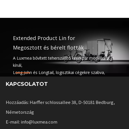
Extended Product Lin for
Megosztott és bérelt flották
A Luxmea bővített teherszállító kerékpár modelleket is
kínál,
Long John és Longtail, logisztikai cégekre szabva,
megosztási szolgáltatások és flották bérbeadása. Ezek
KAPCSOLATOT
a megoldások egyesítik a funkcionalitást
rugalmassággal a fenntartható mobilitást skálázó
vállalkozások számára.
Hozzáadás: Harffer schlossallee 38, D-50181 Bedburg,
Németország
E-mail: info@luxmea.com