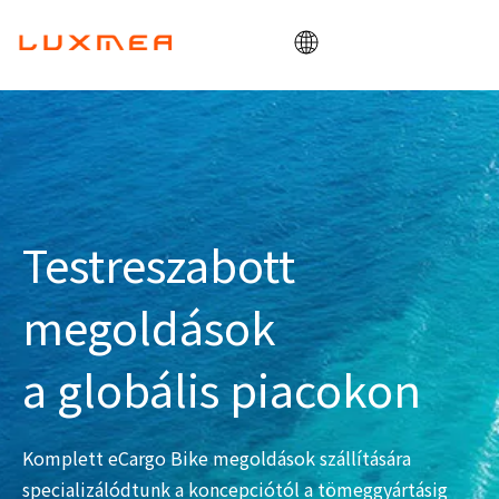
Otthon
Vállalat
Cargobike
Hasznosság
Testreszabott
ODM/OEM
megoldások
Blog
Érintkezés
a globális piacokon
Komplett eCargo Bike megoldások szállítására
specializálódtunk a koncepciótól a tömeggyártásig