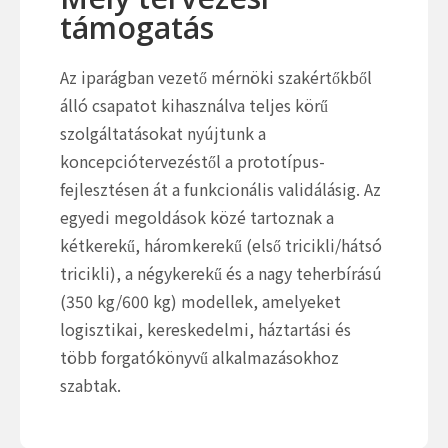
támogatás
Az iparágban vezető mérnöki szakértőkből
álló csapatot kihasználva teljes körű
szolgáltatásokat nyújtunk a
koncepciótervezéstől a prototípus-
fejlesztésen át a funkcionális validálásig. Az
egyedi megoldások közé tartoznak a
kétkerekű, háromkerekű (első tricikli/hátsó
tricikli), a négykerekű és a nagy teherbírású
(350 kg/600 kg) modellek, amelyeket
logisztikai, kereskedelmi, háztartási és
több forgatókönyvű alkalmazásokhoz
szabtak.