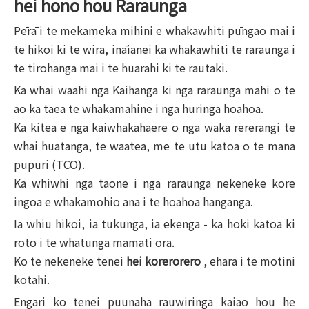
hei hono hou
Raraunga
Pērā i te mekameka mihini e whakawhiti pūngao mai i
te hikoi ki te wira, ināianei ka whakawhiti te raraunga i
te tirohanga mai i te huarahi ki te rautaki.
Ka whai waahi nga Kaihanga ki nga raraunga mahi o te
ao ka taea te whakamahine i nga huringa hoahoa.
Ka kitea e nga kaiwhakahaere o nga waka rererangi te
whai huatanga, te waatea, me te utu katoa o te mana
pupuri (TCO).
Ka whiwhi nga taone i nga raraunga nekeneke kore
ingoa e whakamohio ana i te hoahoa hanganga.
Ia whiu hikoi, ia tukunga, ia ekenga - ka hoki katoa ki
roto i te whatunga mamati ora.
Ko te nekeneke tenei
hei korerorero
, ehara i te motini
kotahi.
Engari ko tenei puunaha rauwiringa kaiao hou he