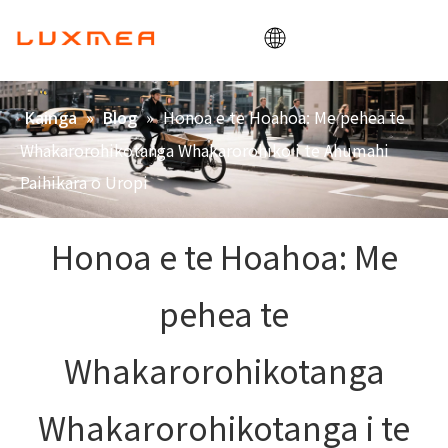
Kainga
»
»
Honoa e te Hoahoa: Me pehea te
Kainga
Blog
Kamupene
Whakarorohikotanga Whakarorohiko i te Ahumahi
Paihikara
Paihikara o Uropi
Whakamahinga
Honoa e te Hoahoa: Me
ODM/OEM
Blog
pehea te
Whakapā
Whakarorohikotanga
Whakarorohikotanga i te