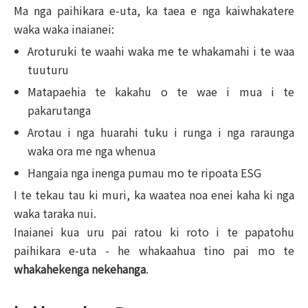
Ma nga paihikara e-uta, ka taea e nga kaiwhakatere
waka waka inaianei:
Aroturuki te waahi waka me te whakamahi i te waa
tuuturu
Matapaehia te kakahu o te wae i mua i te
pakarutanga
Arotau i nga huarahi tuku i runga i nga raraunga
waka ora me nga whenua
Hangaia nga inenga pumau mo te ripoata ESG
I te tekau tau ki muri, ka waatea noa enei kaha ki nga
waka taraka nui.
Inaianei kua uru pai ratou ki roto i te papatohu
paihikara e-uta - he whakaahua tino pai mo te
whakahekenga nekehanga
.