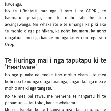
kawenga.
Ko te tūmataiti raraunga (i raro i te GDPR), te
haumaru ipurangi, me te mahi tahi he tino
awangawanga. Me whakarite e te umanga ka piki ake
te mohio o nga paihikara, ka noho
haumaru, ka noho
rangatira
- mo nga kaieke me nga korero mo nga ra o
Uropi.
Te Huringa mai i nga taputapu ki te
'Heartware'
Ko nga punaha nekeneke tino mohio ehara i te mea
kohi noa te nuinga o nga raraunga, engari ko nga mea e
mohio ana ki nga tangata
.
Ko te mea pai rawa, me memeha te hangarau ki te
papamuri — tautoko, kaua e whakararu.
Mo nga kaieke, ko te tikanga o nga atanga mohio, te