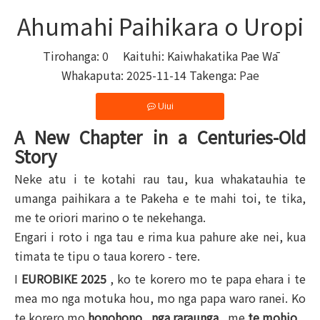
Ahumahi Paihikara o Uropi
Tirohanga:
0
Kaituhi: Kaiwhakatika Pae Wā
Whakaputa: 2025-11-14 Takenga:
Pae
Uiui
A New Chapter in a Centuries-Old
Story
Neke atu i te kotahi rau tau, kua whakatauhia te
umanga paihikara a te Pakeha e te mahi toi, te tika,
me te oriori marino o te nekehanga.
Engari i roto i nga tau e rima kua pahure ake nei, kua
timata te tipu o taua korero - tere.
I
EUROBIKE 2025
, ko te korero mo te papa ehara i te
mea mo nga motuka hou, mo nga papa waro ranei. Ko
te korero mo
honohono
,
nga raraunga
, me
te mohio
.