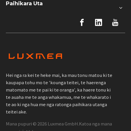
Paihikara Uta
Hei nga ra kei te heke mai, ka mau tonu matou ki te
kaupapa tohu mo te 'kounga teitei, te haerenga
matomato me te pai ki te oranga', ka haere tonu ki
te auaha me te anga whakamua, me te whakarato i
te ao ki nga hua me nga ratonga paihikara utanga
teitei ake.
Mana pupuri ©
2026
Luxmea GmbH.Katoa nga mana