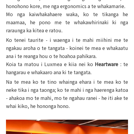
honohono kore, me nga ergonomics a te whakamarie.
Mo nga kaiwhakahaere waka, ko te tikanga he
maamaa, he pono me te whakawhirinaki ki nga
raraunga ka kitea e ratou.
Ko tenei taurite - i waenga i te mahi miihini me te
ngakau aroha o te tangata - koinei te mea e whakaatu
ana i te reanga hou o te hoahoa pahikara.
Koia ta matou i Luxmea e kiia nei ko
Heartware
: te
hangarau e whakaaro ana ki te tangata.
Na te mea ko te tino whainga ehara i te mea ko te
neke tika i nga taonga; ko te mahi i nga haerenga katoa
- ahakoa mo te mahi, mo te ngahau ranei - he iti ake te
whai kiko, he hononga hono.