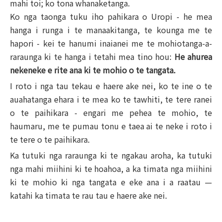
mahi toi; ko tona whanaketanga.
Ko nga taonga tuku iho pahikara o Uropi - he mea
hanga i runga i te manaakitanga, te kounga me te
hapori - kei te hanumi inaianei me te mohiotanga-a-
raraunga ki te hanga i tetahi mea tino hou:
He ahurea
nekeneke e rite ana ki te mohio o te tangata.
I roto i nga tau tekau e haere ake nei, ko te ine o te
auahatanga ehara i te mea ko te tawhiti, te tere ranei
o te paihikara - engari me pehea te mohio, te
haumaru, me te pumau tonu e taea ai te neke i roto i
te tere o te paihikara.
Ka tutuki nga raraunga ki te ngakau aroha, ka tutuki
nga mahi miihini ki te hoahoa, a ka timata nga miihini
ki te mohio ki nga tangata e eke ana i a raatau —
katahi ka timata te rau tau e haere ake nei.