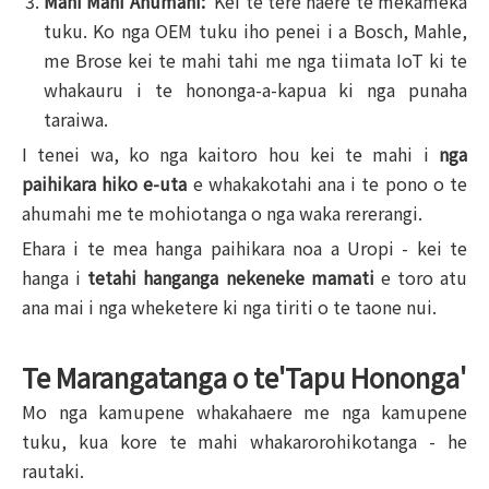
Mahi Mahi Ahumahi:
Kei te tere haere te mekameka
tuku. Ko nga OEM tuku iho penei i a Bosch, Mahle,
me Brose kei te mahi tahi me nga tiimata IoT ki te
whakauru i te hononga-a-kapua ki nga punaha
taraiwa.
I tenei wa, ko nga kaitoro hou kei te mahi i
nga
paihikara hiko e-uta
e whakakotahi ana i te pono o te
ahumahi me te mohiotanga o nga waka rererangi.
Ehara i te mea hanga paihikara noa a Uropi - kei te
hanga i
tetahi hanganga nekeneke mamati
e toro atu
ana mai i nga wheketere ki nga tiriti o te taone nui.
Te Marangatanga o te'Tapu Hononga'
Mo nga kamupene whakahaere me nga kamupene
tuku, kua kore te mahi whakarorohikotanga - he
rautaki.