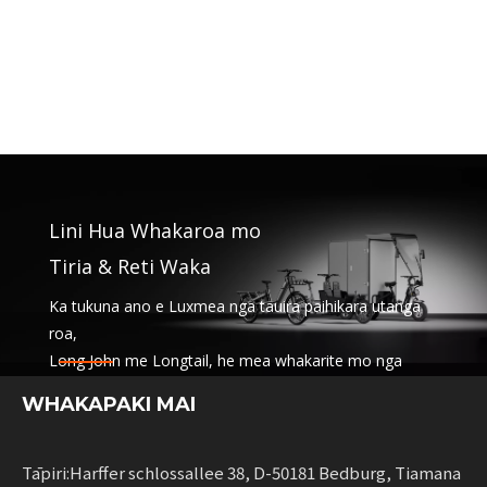
Lini Hua Whakaroa mo
Tiria & Reti Waka
Ka tukuna ano e Luxmea nga tauira paihikara utanga
roa,
Long John me Longtail, he mea whakarite mo nga
kamupene logistics,
WHAKAPAKI MAI
ratonga tiritiri me nga waka reti. Ko enei otinga ka
whakakotahi i nga mahi
me te ngawari mo nga pakihi e whakanui ana i te
Tāpiri:Harffer schlossallee 38, D-50181 Bedburg, Tiamana