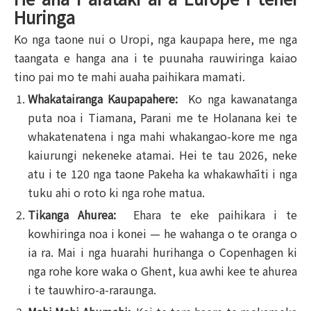
Huringa
Ko nga taone nui o Uropi, nga kaupapa here, me nga
taangata e hanga ana i te puunaha rauwiringa kaiao
tino pai mo te mahi auaha paihikara mamati.
Whakatairanga Kaupapahere:
Ko nga kawanatanga
puta noa i Tiamana, Parani me te Holanana kei te
whakatenatena i nga mahi whakangao-kore me nga
kaiurungi nekeneke atamai. Hei te tau 2026, neke
atu i te 120 nga taone Pakeha ka whakawhāiti i nga
tuku ahi o roto ki nga rohe matua.
Tikanga Ahurea:
Ehara te eke paihikara i te
kowhiringa noa i konei — he wahanga o te oranga o
ia ra. Mai i nga huarahi hurihanga o Copenhagen ki
nga rohe kore waka o Ghent, kua awhi kee te ahurea
i te tauwhiro-a-raraunga.