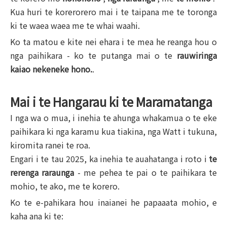
Kua huri te korerorero mai i te taipana me te toronga
ki te waea waea me te whai waahi.
Ko ta matou e kite nei ehara i te mea he reanga hou o
nga paihikara - ko te putanga mai o te
rauwiringa
kaiao nekeneke hono.
.
Mai i te Hangarau ki te Maramatanga
I nga wa o mua, i inehia te ahunga whakamua o te eke
paihikara ki nga karamu kua tiakina, nga Watt i tukuna,
kiromita ranei te roa.
Engari i te tau 2025, ka inehia te auahatanga i roto i
te
rerenga raraunga
- me pehea te pai o te paihikara te
mohio, te ako, me te korero.
Ko te e-pahikara hou inaianei he papaaata mohio, e
kaha ana ki te: