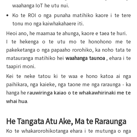
waahanga IoT he utu nui.
Ko te ROI o nga punaha matihiko kaore i te tere
tonu mo nga kaiwhakahaere iti.
Heoi ano, he maamaa te ahunga, kaore e taea te huri.
I te hekenga o te utu mo te honohono me te
pakeketanga o nga papaaho rorohiko, ka noho tata te
matauranga matihiko hei
waahanga taunoa
, ehara i te
taapiri moni.
Kei te neke tatou ki te waa e hono katoa ai nga
paihikara, nga kaieke, nga taone me nga raraunga - ka
hanga he
rauwiringa kaiao o te whakawhirinaki me te
whai hua
.
He Tangata Atu Ake, Ma te Raraunga
Ko te whakarorohikotanga ehara i te mutunga o nga