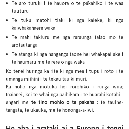
Te aro turuki i te hauora o te pākahiko i te waa
tuuturu
Te tuku matohi tiaki ki nga kaieke, ki nga
kaiwhakahaere waka
Te mahi takiuru me nga raraunga taiao mo te
arotautanga
Te atanga ki nga hanganga taone hei whakapai ake i
te haumaru me te rere o nga waka
Ko tenei huringa ka rite ki nga mea i tupu i roto i te
umanga miihini i te tekau tau ki muri.
Ka noho nga motuka hei rorohiko i runga wira;
Inaianei, kei te whai nga paihikara i te huarahi kotahi -
engari me
te tino mohio o te pakeha
: te tauine-
tangata, te ukauka, me te hononga-a-iwi.
He aha i arataki ai a Europe i tenei