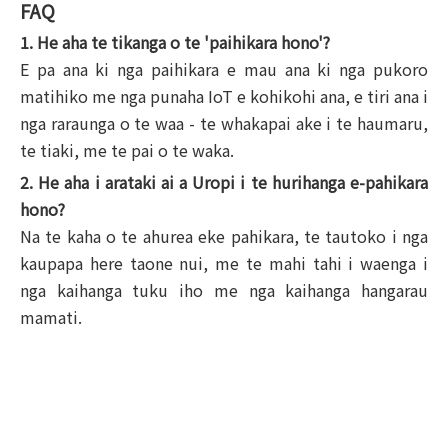
FAQ
1. He aha te tikanga o te 'paihikara hono'?
E pa ana ki nga paihikara e mau ana ki nga pukoro
matihiko me nga punaha IoT e kohikohi ana, e tiri ana i
nga raraunga o te waa - te whakapai ake i te haumaru,
te tiaki, me te pai o te waka.
2. He aha i arataki ai a Uropi i te hurihanga e-pahikara
hono?
Na te kaha o te ahurea eke pahikara, te tautoko i nga
kaupapa here taone nui, me te mahi tahi i waenga i
nga kaihanga tuku iho me nga kaihanga hangarau
mamati.