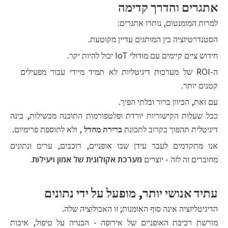
אתגרים והדרך קדימה
למרות המומנטום, נותרו אתגרים:
הסטנדרטיזציה בין המותגים עדיין מקוטעת.
חידוש ציים קיימים עם מודולי IoT יכול להיות יקר.
ה-ROI של מערכות דיגיטליות לא תמיד מיידי עבור מפעילים
קטנים יותר.
עם זאת, הכיוון ברור ובלתי הפיך.
ככל שעלות הקישוריות יורדת ופלטפורמות התוכנה מבשילות, בינה
דיגיטלית תהפוך בקרוב לתכונת
ברירת מחדל
, ולא לתוספת פרימיום.
אנו מתקדמים לעבר עידן שבו אופניים, רוכבים, ערים ונתונים
מחוברים זה לזה - יוצרים
מערכת אקולוגית של אמון ויעילות
.
עתיד אנושי יותר, מופעל על ידי נתונים
הדיגיטליזציה אינה סוף האומנות; זו האבולוציה שלה.
מורשת רכיבת האופניים של אירופה - הבנויה על טיפול, איכות