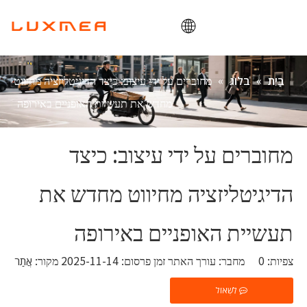
בַּיִת
»
»
מחוברים על ידי עיצוב: כיצד הדיגיטליזציה מחיווט
בַּיִת
בלוג
חֶברָה
מחדש את תעשיית האופניים באירופה
אופני מטען
תוֹעֶלֶת
מחוברים על ידי עיצוב: כיצד
ODM/OEM
הדיגיטליזציה מחיווט מחדש את
בלוג
מַגָע
תעשיית האופניים באירופה
צפיות:
0
מחבר: עורך האתר זמן פרסום: 2025-11-14 מקור:
אֲתַר
לִשְׁאוֹל