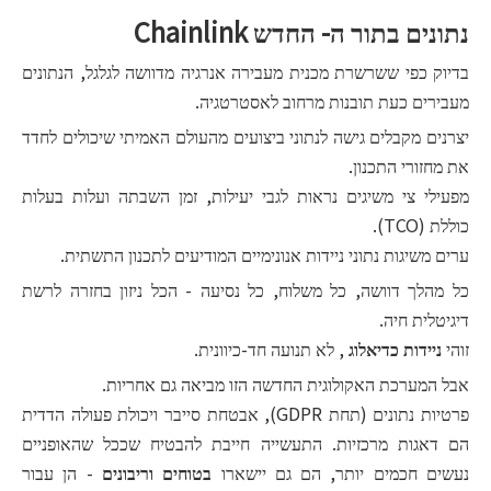
נתונים בתור ה- החדש
Chainlink
בדיוק כפי ששרשרת מכנית מעבירה אנרגיה מדוושה לגלגל, הנתונים
מעבירים כעת תובנות מרחוב לאסטרטגיה.
יצרנים מקבלים גישה לנתוני ביצועים מהעולם האמיתי שיכולים לחדד
את מחזורי התכנון.
מפעילי צי משיגים נראות לגבי יעילות, זמן השבתה ועלות בעלות
כוללת (TCO).
ערים משיגות נתוני ניידות אנונימיים המודיעים לתכנון התשתית.
כל מהלך דוושה, כל משלוח, כל נסיעה - הכל ניזון בחזרה לרשת
דיגיטלית חיה.
זוהי
ניידות כדיאלוג
, לא תנועה חד-כיוונית.
אבל המערכת האקולוגית החדשה הזו מביאה גם אחריות.
פרטיות נתונים (תחת GDPR), אבטחת סייבר ויכולת פעולה הדדית
הם דאגות מרכזיות. התעשייה חייבת להבטיח שככל שהאופניים
נעשים חכמים יותר, הם גם יישארו
בטוחים וריבונים
- הן עבור