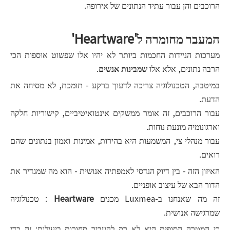
הרוכבים והן עבור עתיד הנתונים של אירופה.
המעבר מחומרה ל'Heartware'
מערכות הניידות החכמות ביותר לא יהיו אלו שפשוט אוספות הכי
הרבה נתונים, אלא אלו
שמבינות אנשים
.
במיטבה, הטכנולוגיה צריכה לדעוך ברקע - תומכת, לא מסיחה את
הדעת.
עבור הרוכבים, זה אומר ממשקים אינטואיטיביים, קישוריות חלקה
וארגונומיה מונעת נוחות.
עבור מנהלי צי, המשמעות היא בהירות, אמינות ואמון בנתונים שהם
רואים.
האיזון הזה - בין דיוק הנדסי לאמפתיה אנושית - הוא מה שמגדיר את
הדור הבא של עיצוב אופניים.
זה מה שאנחנו ב-Luxmea מכנים
Heartware
: טכנולוגיה
שמרגישה אנושית.
כי המטרה הסופית היא לא רק להעביר סחורות ביעילות; זה כדי