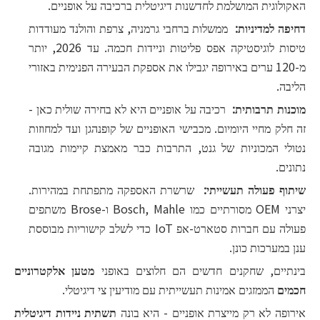
האקולוגית המושלמת לחדשנות דיגיטלית ברכיבה על אופניים.
דחיפה למדיניות:
ממשלות ברחבי גרמניה, צרפת והולנד מעודדות
טיסות לוגיסטיקה אפס פליטות וניידות חכמה. עד 2026, יותר
מ-120 ערים באירופה יגבילו את אספקת הבעירה הפנימית באזורי
הליבה.
מוכנות תרבותית:
רכיבה על אופניים היא לא בחירה שולית כאן -
זה חלק מחיי היומיום. מכבישי האופניים של קופנהגן ועד למחוזות
נטולי המכוניות של גנט, התרבות כבר מאמצת קיימות מגובה
נתונים.
שיתוף פעולה תעשייתי:
שרשרת האספקה ​​מתפתחת במהירות.
יצרני OEM מסורתיים כמו Bosch, Mahle ו-Brose משתפים
פעולה עם חברות סטארט-אפ IoT כדי לשלב קישוריות מבוססת
ענן במערכות כונן.
בינתיים, שחקנים חדשים הם חלוצים באופני
מטען אלקטרוניים
חכמים
הממזגים אמינות תעשייתית עם מודיעין צי דיגיטלי.
אירופה לא רק מייצרת אופניים - היא בונה
תשתית ניידות דיגיטלית