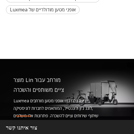
אופני מטען מודולריים של Luxmea
מוצר Lin מורחב עבור
ציים משותפים והשכרה
Luxmea מציעה גם דגמי אופני מטען מורחבים,
לונג ג'ון ולונגטייל, המותאמים לחברות לוגיסטיקה,
שיתוף שירותים וציים להשכרה. פתרונות אלו משלבים
פונקציונליות
צור איתנו קשר
עם גמישות לעסקים המרחיבים ניידות בת קיימא.