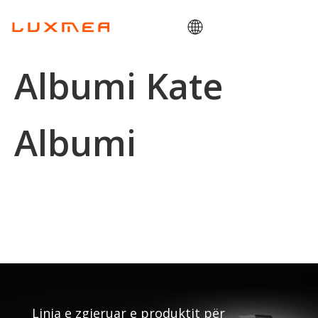
Shtëpi
Albumi Kate
Kompania
Kargoçikletë
Albumi
Shërbimet
ODM/OEM
Blog
Kontaktoni
Linja e zgjeruar e produktit për