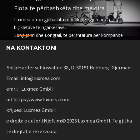
Flota të përbashkëta dhe me qira
Luxmea ofron gjithashtu modele të zgjeruara të
biçikletave të ngarkesave,
Long John dhe Longtail, të përshtatura për kompanitë
e logjistikës,
NA KONTAKTONI
ndarjen e shërbimeve dhe flotës me qira. Këto zgjidhje
kombinojnë funksionalitetin
me fleksibilitet për bizneset që shkallëzojnë
Shto:Harffer schlossallee 38, D-50181 Bedburg, Gjermani
lëvizshmërinë e qëndrueshme.
Email: info@luxmea.com
emri：Luxmea GmbH
url:https://www.luxmea.com
krijuesi:Luxmea GmbH
e drejta e autoritNjoftim:© 2025 Luxmea GmbH. Të gjitha
të drejtat e rezervuara.