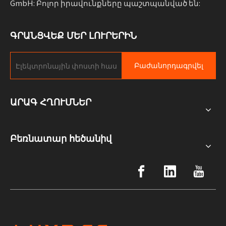
GmbH: Բոլոր իրավունքները պաշտպանված են:
ԳՐԱՆՑՎԵՔ ՄԵՐ ԼՈՒՐԵՐԻՆ
Բաժանորդագրվել
ԱՐԱԳ ՀՂՈՒՄՆԵՐ
Բեռնատար հեծանիվ