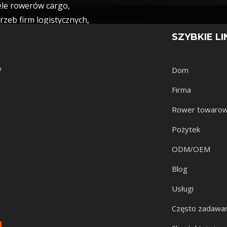
le rowerów cargo,
rzeb firm logistycznych,
wiązania te łączą w sobie funkcjonalność
SZYBKIE LI
zystających ze zrównoważonej mobilności.
y
Dom
Firma
Rower towaro
Pożytek
ODM/OEM
Blog
Usługi
Często zadawan