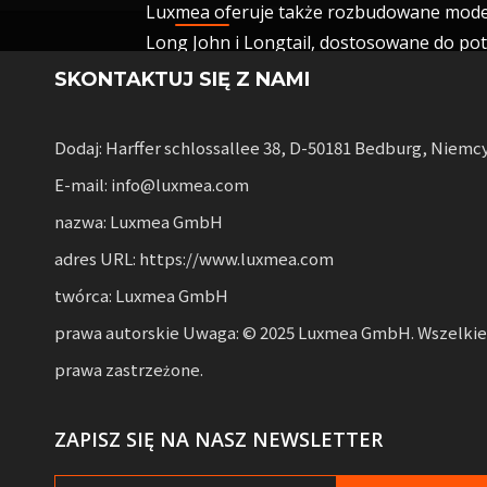
Luxmea oferuje także rozbudowane mode
Long John i Longtail, dostosowane do pot
usługi współdzielenia i wynajem flot. Roz
SKONTAKTUJ SIĘ Z NAMI
z elastycznością dla przedsiębiorstw kor
Dodaj: Harffer schlossallee 38, D-50181 Bedburg, Niemc
E-mail: info@luxmea.com
nazwa: Luxmea GmbH
adres URL: https://www.luxmea.com
twórca: Luxmea GmbH
prawa autorskie Uwaga: © 2025 Luxmea GmbH. Wszelkie
prawa zastrzeżone.
ZAPISZ SIĘ NA NASZ NEWSLETTER