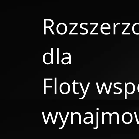
Rozszerzo
dla
Floty wsp
wynajmo