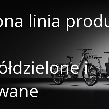
na linia pro
ółdzielone i
wane