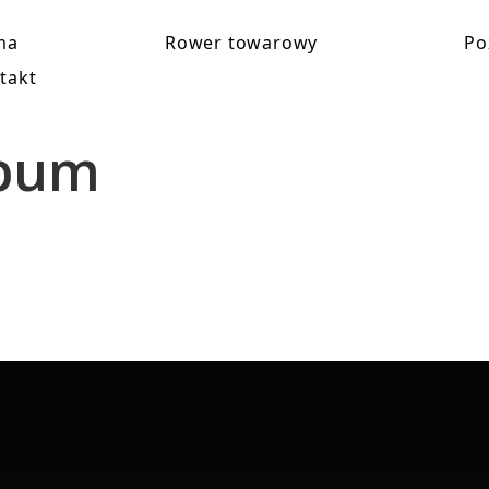
ma
Rower towarowy
Po
takt
bum