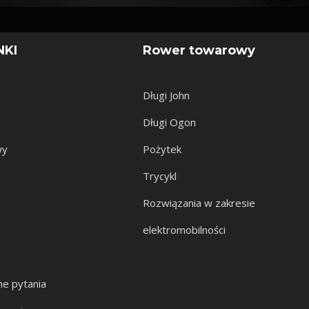
NKI
Rower towarowy
Długi John
Długi Ogon
wy
Pożytek
Trycykl
Rozwiązania w zakresie
elektromobilności
e pytania