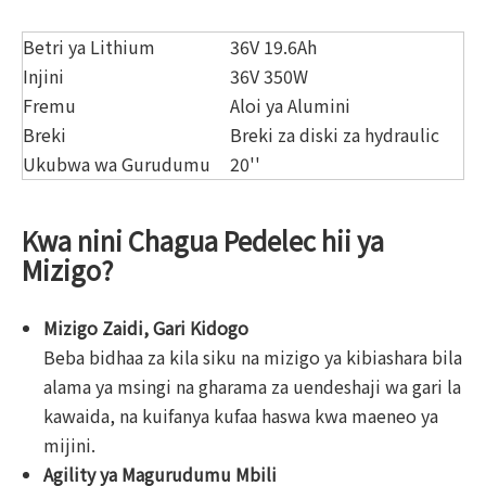
Betri ya Lithium
36V 19.6Ah
Injini
36V 350W
Fremu
Aloi ya Alumini
Breki
Breki za diski za hydraulic
Ukubwa wa Gurudumu
20''
Kwa nini Chagua Pedelec hii ya
Mizigo?
Mizigo Zaidi, Gari Kidogo
Beba bidhaa za kila siku na mizigo ya kibiashara bila
alama ya msingi na gharama za uendeshaji wa gari la
kawaida, na kuifanya kufaa haswa kwa maeneo ya
mijini.
Agility ya Magurudumu Mbili