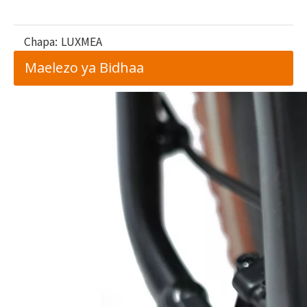
Chapa:
LUXMEA
Maelezo ya Bidhaa