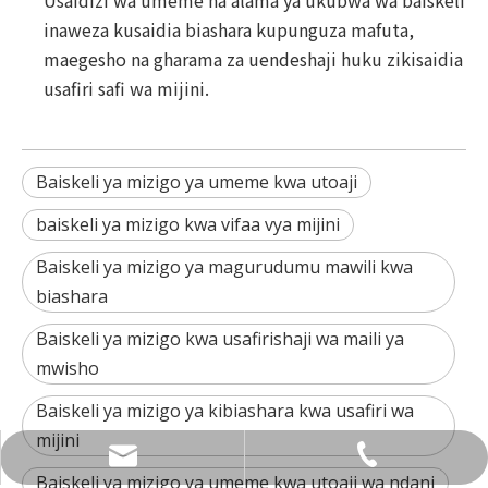
Usaidizi wa umeme na alama ya ukubwa wa baiskeli
inaweza kusaidia biashara kupunguza mafuta,
maegesho na gharama za uendeshaji huku zikisaidia
usafiri safi wa mijini.
Baiskeli ya mizigo ya umeme kwa utoaji
baiskeli ya mizigo kwa vifaa vya mijini
Baiskeli ya mizigo ya magurudumu mawili kwa
biashara
Baiskeli ya mizigo kwa usafirishaji wa maili ya
mwisho
Baiskeli ya mizigo ya kibiashara kwa usafiri wa
mijini
+49 1590 1361866
info@luxmea.com
Baiskeli ya mizigo ya umeme kwa utoaji wa ndani