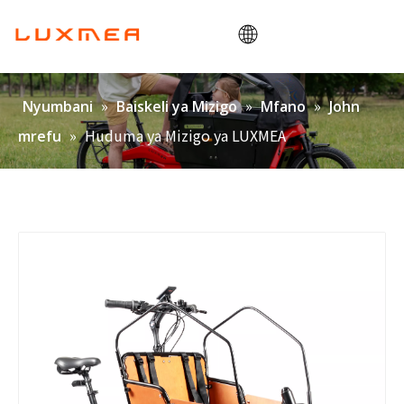
Nyumbani
»
»
»
Nyumbani
Baiskeli ya Mizigo
Mfano
John
Kampuni
»
Huduma ya Mizigo ya LUXMEA
mrefu
Baiskeli ya mizigo
Huduma
ODM/OEM
Blogu
Wasiliana