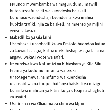
Muundo mwembamba wa magurudumu mawili
hutoa uzoefu zaidi wa kuendesha baiskeli,
kuruhusu waendeshaji kuendesha kwa urahisi
kupitia trafiki, njia za baiskeli, na maeneo ya mijini
yenye vikwazo.
Mabadiliko ya Gia laini
Usambazaji unaobadilika wa Enviolo huondoa hatua
za kawaida za gia, kutoa urekebishaji wa gia laini na
angavu wakati wote wa safari.
Imeundwa kwa Matumizi ya Kibiashara ya Kila Siku
Fremu ya kudumu, mfumo wa breki
unaotegemewa, na mfumo wa kuendesha
unaosaidiwa na torque huifanya baiskeli ya mizigo
kufaa kwa mahitaji ya kila siku ya utoaji na shughuli
za usafiri.
Usafirishaji wa Gharama za chini wa Mjini