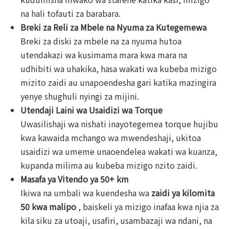
na hali tofauti za barabara.
Breki za Reli za Mbele na Nyuma za Kutegemewa
Breki za diski za mbele na za nyuma hutoa
utendakazi wa kusimama mara kwa mara na
udhibiti wa uhakika, hasa wakati wa kubeba mizigo
mizito zaidi au unapoendesha gari katika mazingira
yenye shughuli nyingi za mijini.
Utendaji Laini wa Usaidizi wa Torque
Uwasilishaji wa nishati inayotegemea torque hujibu
kwa kawaida mchango wa mwendeshaji, ukitoa
usaidizi wa umeme unaoendelea wakati wa kuanza,
kupanda milima au kubeba mizigo nzito zaidi.
Masafa ya Vitendo ya 50+ km
Ikiwa na umbali wa kuendesha wa
zaidi ya kilomita
50 kwa malipo
, baiskeli ya mizigo inafaa kwa njia za
kila siku za utoaji, usafiri, usambazaji wa ndani, na