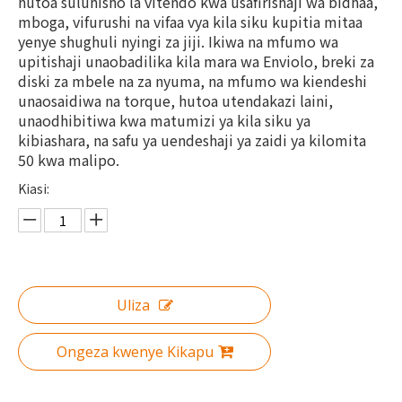
hutoa suluhisho la vitendo kwa usafirishaji wa bidhaa,
mboga, vifurushi na vifaa vya kila siku kupitia mitaa
yenye shughuli nyingi za jiji. Ikiwa na mfumo wa
upitishaji unaobadilika kila mara wa Enviolo, breki za
diski za mbele na za nyuma, na mfumo wa kiendeshi
unaosaidiwa na torque, hutoa utendakazi laini,
unaodhibitiwa kwa matumizi ya kila siku ya
kibiashara, na safu ya uendeshaji ya zaidi ya kilomita
50 kwa malipo.
Kiasi:
Uliza
Ongeza kwenye Kikapu