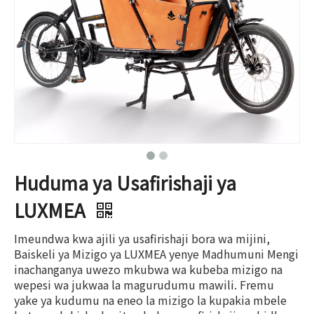
Huduma ya Usafirishaji ya
LUXMEA
Imeundwa kwa ajili ya usafirishaji bora wa mijini,
Baiskeli ya Mizigo ya LUXMEA yenye Madhumuni Mengi
inachanganya uwezo mkubwa wa kubeba mizigo na
wepesi wa jukwaa la magurudumu mawili. Fremu
yake ya kudumu na eneo la mizigo la kupakia mbele