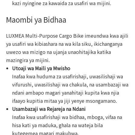
kazi nyingine za kawaida za usafiri wa mijini.
Maombi ya Bidhaa
LUXMEA Multi-Purpose Cargo Bike imeundwa kwa ajili
ya usafiri wa kibiashara na wa kila siku, ikichanganya
uwezo wa mizigo na ujanja unaohitajika katika
mazingira ya mijini.
Utoaji wa Maili ya Mwisho
Inafaa kwa huduma za usafirishaji, uwasilishaji wa
vifurushi, uwasilishaji wa chakula, na usambazaji wa
ndani ambapo magari yanahitaji kupita kwa njia
ifaayo kupitia mitaa ya jiji yenye msongamano.
Usambazaji wa Rejareja na Ndani
Inafaa kwa usafirishaji wa bidhaa, mboga, vifaa na
hisa kati ya maduka, ghala na wateja bila
kutegemea magari makubwa.