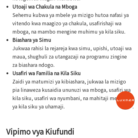
Utoaji wa Chakula na Mboga
Sehemu kubwa ya mbele ya mizigo hutoa nafasi ya
vitendo kwa maagizo ya chakula, usafirishaji wa
mboga, na mambo mengine muhimu ya kila siku.
Biashara ya Simu
Jukwaa rahisi la rejareja kwa simu, upishi, utoaji wa
maua, shughuli za utangazaji na programu zingine
za biashara ndogo.
Usafiri wa Familia na Kila Siku
Zaidi ya matumizi ya kibiashara, jukwaa la mizigo
pia linaweza kusaidia ununuzi wa mboga, usafiri wa
kila siku, usafiri wa nyumbani, na mahitaji mengine
ya kila siku ya uhamaji.
Vipimo vya Kiufundi