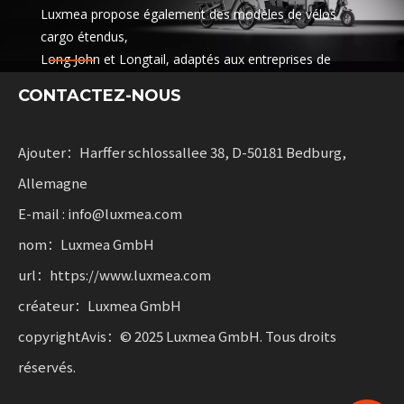
Luxmea propose également des modèles de vélos
cargo étendus,
Long John et Longtail, adaptés aux entreprises de
logistique,
CONTACTEZ-NOUS
services de partage et flottes de location. Ces
solutions combinent des fonctionnalités
avec flexibilité pour les entreprises qui font évoluer la
Ajouter：Harffer schlossallee 38, D-50181 Bedburg,
mobilité durable.
Allemagne
E-mail : info@luxmea.com
nom：Luxmea GmbH
url：https://www.luxmea.com
créateur：Luxmea GmbH
copyrightAvis：© 2025 Luxmea GmbH. Tous droits
réservés.