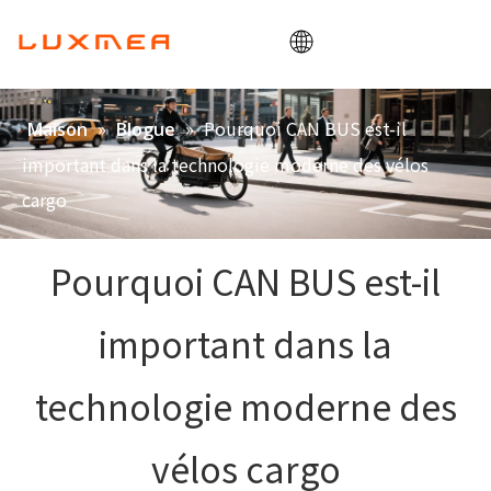
Maison
»
»
Pourquoi CAN BUS est-il
Maison
Blogue
Entreprise
important dans la technologie moderne des vélos
Vélo cargo
cargo
Utilitaire
Pourquoi CAN BUS est-il
ODM/OEM
Blogue
important dans la
Contact
technologie moderne des
vélos cargo