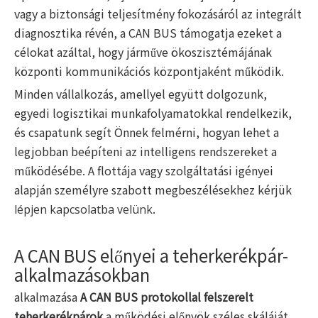
vagy a biztonsági teljesítmény fokozásáról az integrált
diagnosztika révén, a CAN BUS támogatja ezeket a
célokat azáltal, hogy járműve ökoszisztémájának
központi kommunikációs központjaként működik.
Minden vállalkozás, amellyel együtt dolgozunk,
egyedi logisztikai munkafolyamatokkal rendelkezik,
és csapatunk segít Önnek felmérni, hogyan lehet a
legjobban beépíteni az intelligens rendszereket a
működésébe. A flottája vagy szolgáltatási igényei
alapján személyre szabott megbeszélésekhez kérjük
.
lépjen kapcsolatba velünk
A CAN BUS előnyei a teherkerékpár-
alkalmazásokban
alkalmazása
A CAN BUS protokollal felszerelt
teherkerékpárok
a működési előnyök széles skáláját