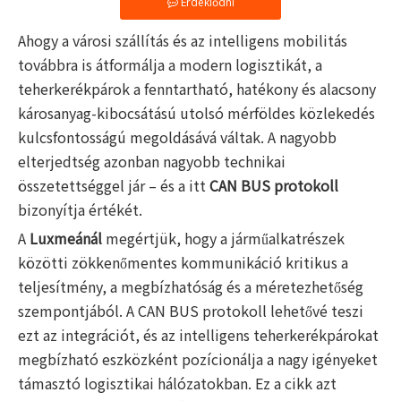
Érdeklődni
Ahogy a városi szállítás és az intelligens mobilitás
továbbra is átformálja a modern logisztikát, a
teherkerékpárok a fenntartható, hatékony és alacsony
károsanyag-kibocsátású utolsó mérföldes közlekedés
kulcsfontosságú megoldásává váltak. A nagyobb
elterjedtség azonban nagyobb technikai
összetettséggel jár – és a itt
CAN BUS protokoll
bizonyítja értékét.
A
Luxmeánál
megértjük, hogy a járműalkatrészek
közötti zökkenőmentes kommunikáció kritikus a
teljesítmény, a megbízhatóság és a méretezhetőség
szempontjából. A CAN BUS protokoll lehetővé teszi
ezt az integrációt, és az intelligens teherkerékpárokat
megbízható eszközként pozícionálja a nagy igényeket
támasztó logisztikai hálózatokban. Ez a cikk azt