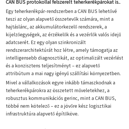
CAN BUS protokollal felszerelt teherkerékpárokat is.
.
Egy teherkerékpár-rendszerben a CAN BUS lehetővé
teszi az olyan alapvető összetevők számára, mint a
hajtáslánc, az akkumulátorkezelő rendszerek, a
kijelzőegységek, az érzékelők és a vezérlők valós idejű
adatcserét. Ez egy olyan szinkronizált
rendszerarchitektúrát hoz létre, amely támogatja az
intelligensebb diagnosztikát, az optimalizált vezérlést
és a konzisztens teljesítményt – ez alapvető
attribútum a mai nagy igényű szállítási környezetben.
Mivel a vállalkozások egyre inkább támaszkodnak a
teherkerékpárokra az összetett műveletekhez, a
robusztus kommunikációs gerinc, mint a CAN BUS,
többé nem kötelező – ez a jövőre kész logisztikai
infrastruktúra alapvető építőköve.