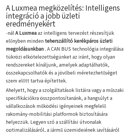
A Luxmea megközelítés: Intelligens
integráció a jobb üzleti
eredményekért
-nál
A Luxmea
az intelligens tervezést részesítjük
előnyben minden
teherszállító kerékpáros üzleti
megoldásunkban
. A CAN BUS technológia integrálása
tükrözi elkötelezettségünket az iránt, hogy olyan
rendszereket kínáljunk, amelyek adaptálhatók,
összekapcsolhatók és a jövőbeli méretezhetőséget
szem előtt tartva építettek.
Ahelyett, hogy a szolgáltatások listáira vagy a műszaki
specifikációkra összpontosítanánk, a hangsúlyt a
vállalkozások működési igényeinek megfelelő
rakomány-mobilitási platformok biztosítására
helyezzük. Legyen szó a szállítási útvonalak
optimalizálásáról, a jármű üzemidejének javításáról