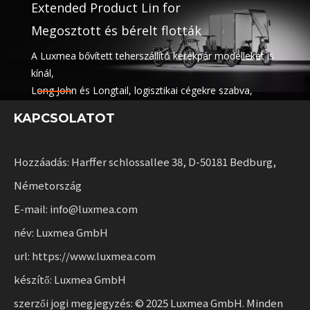
Extended Product Lin for
Megosztott és bérelt flották
A Luxmea bővített teherszállító kerékpár modelleket is
kínál,
Long John és Longtail, logisztikai cégekre szabva,
megosztási szolgáltatások és flották bérbeadása. Ezek
KAPCSOLATOT
a megoldások egyesítik a funkcionalitást
rugalmassággal a fenntartható mobilitást skálázó
vállalkozások számára.
Hozzáadás: Harffer schlossallee 38, D-50181 Bedburg,
Németország
E-mail: info@luxmea.com
név: Luxmea GmbH
url: https://www.luxmea.com
készítő: Luxmea GmbH
szerzői jogi megjegyzés: © 2025 Luxmea GmbH. Minden