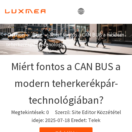
Otthon
»
»
Miért fontos a CAN BUS a modern
Otthon
Blog
Vállalat
teherkerékpár-technológiában
Cargobike
Hasznosság
Miért fontos a CAN BUS a
ODM/OEM
modern teherkerékpár-
Blog
Érintkezés
technológiában?
Megtekintések:
0
Szerző: Site Editor Közzététel
ideje: 2025-07-18 Eredet:
Telek