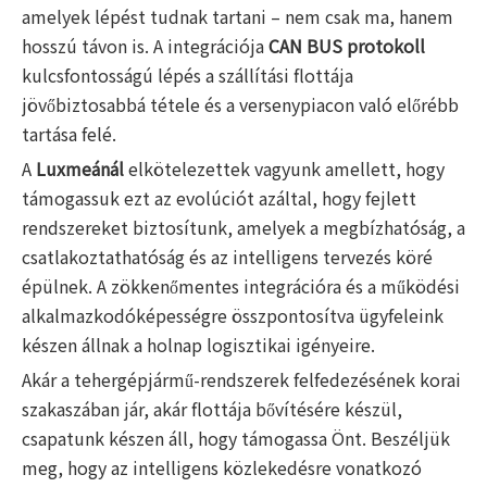
amelyek lépést tudnak tartani – nem csak ma, hanem
hosszú távon is. A integrációja
CAN BUS protokoll
kulcsfontosságú lépés a szállítási flottája
jövőbiztosabbá tétele és a versenypiacon való előrébb
tartása felé.
A
Luxmeánál
elkötelezettek vagyunk amellett, hogy
támogassuk ezt az evolúciót azáltal, hogy fejlett
rendszereket biztosítunk, amelyek a megbízhatóság, a
csatlakoztathatóság és az intelligens tervezés köré
épülnek. A zökkenőmentes integrációra és a működési
alkalmazkodóképességre összpontosítva ügyfeleink
készen állnak a holnap logisztikai igényeire.
Akár a tehergépjármű-rendszerek felfedezésének korai
szakaszában jár, akár flottája bővítésére készül,
csapatunk készen áll, hogy támogassa Önt. Beszéljük
meg, hogy az intelligens közlekedésre vonatkozó