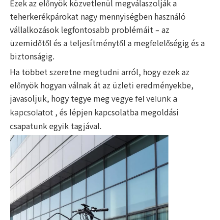
Ezek az előnyök közvetlenül megválaszolják a
teherkerékpárokat nagy mennyiségben használó
vállalkozások legfontosabb problémáit – az
üzemidőtől és a teljesítménytől a megfelelőségig és a
biztonságig.
Ha többet szeretne megtudni arról, hogy ezek az
előnyök hogyan válnak át az üzleti eredményekbe,
javasoljuk, hogy tegye meg
vegye fel velünk a
, és lépjen kapcsolatba megoldási
kapcsolatot
csapatunk egyik tagjával.