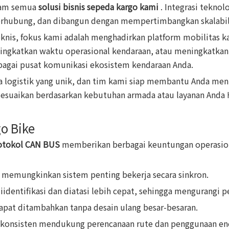
alam semua
solusi bisnis sepeda kargo kami
. Integrasi tekn
erhubung, dan dibangun dengan mempertimbangkan skalabil
 teknis, fokus kami adalah menghadirkan platform mobilitas
ngkatkan waktu operasional kendaraan, atau meningkatkan k
agai pusat komunikasi ekosistem kendaraan Anda.
ja logistik yang unik, dan tim kami siap membantu Anda me
isesuaikan berdasarkan kebutuhan armada atau layanan Anda
o Bike
rotokol CAN BUS
memberikan berbagai keuntungan operasion
e memungkinkan sistem penting bekerja secara sinkron.
diidentifikasi dan diatasi lebih cepat, sehingga mengurangi
dapat ditambahkan tanpa desain ulang besar-besaran.
g konsisten mendukung perencanaan rute dan penggunaan ener