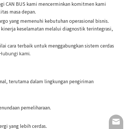
ologi CAN BUS kami mencerminkan komitmen kami
itas masa depan.
 kargo yang memenuhi kebutuhan operasional bisnis.
inerja keselamatan melalui diagnostik terintegrasi,
nilai cara terbaik untuk menggabungkan sistem cerdas
.
Hubungi kami
al, terutama dalam lingkungan pengiriman
 penundaan pemeliharaan.
info@lu
gi yang lebih cerdas.