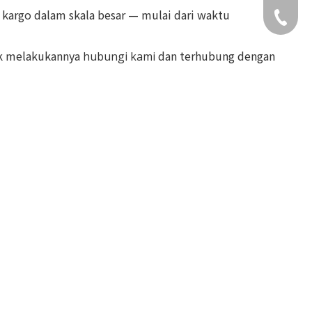
argo dalam skala besar — ​​mulai dari waktu
+49 159
uk melakukannya
dan terhubung dengan
hubungi kami