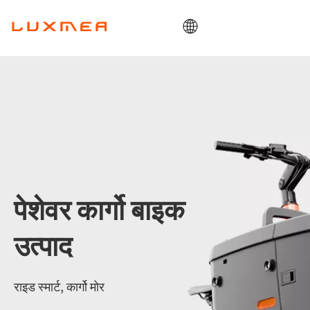
घर
कंपनी
कार्गोबाइक
उपयोगिता
ओडीएम/ओईएम
ब्लॉग
पेशेवर कार्गो बाइक
संपर्क
उत्पाद
राइड स्मार्ट, कार्गो मोर