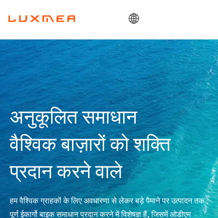
घर
कंपनी
कार्गोबाइक
उपयोगिता
अनुकूलित समाधान
ओडीएम/ओईएम
वैश्विक बाज़ारों को शक्ति
ब्लॉग
संपर्क
प्रदान करने वाले
हम वैश्विक ग्राहकों के लिए अवधारणा से लेकर बड़े पैमाने पर उत्पादन तक
पूर्ण ईकार्गो बाइक समाधान प्रदान करने में विशेषज्ञ हैं, जिसमें ओडीएम