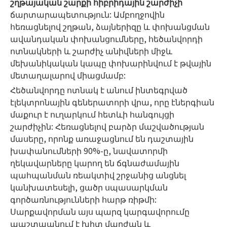
շղթայական շարքի հիբրիդային շարժիչի
ճարտարապետություն: Ամբողջովին
հեռացնելով շղթան, ձայներիզը և փոխանցման
ավանդական փոխանցումները, հեծանվորդի
ոտնակների և շարժիչ անիվների միջև
մեխանիկական կապը փոխարինվում է թվային
մետաղալարով միացմամբ:
Հեծանվորդը ոտնակ է անում ինտեգրված
էլեկտրոնային գեներատորի վրա, որը էներգիան
մաքուր է ուղարկում հետևի հանգույցի
շարժիչին: Հեռացնելով բարձր մաշվածության
մասերը, որոնք առաջացնում են դաշտային
խափանումների 90%-ը, նավատորմի
ղեկավարները կարող են ճգնաժամային
պահպանման ռեակտիվ շրջանից անցնել
կանխատեսելի, ցածր սպասարկման
գործառնությունների հարթ ռիթմի:
Սարքավորման այս պարզ կարգավորումը
պաշտպանում է խիտ մարժան և