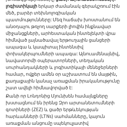
լոգիստիկայի
երկար ժամանակ գերակշռում էին
մեծ, բարձր տեխնոլոգիական
պատմությունները: Մեզ հաճախ խոստանում են
անօդաչու թռչող սարքերի լիովին ինքնավար
միջանցքների, արհեստական ​​ինտելեկտի վրա
հիմնված լայնածավալ երթուղային ցանցերի
ապագա և կապիտալ ինտենսիվ
փոխակերպումների ապագա: Այնուամենայնիվ,
նավատորմի օպերատորների, տեղական
սուրհանդակների և լոգիստիկայի մենեջերների
համար, ովքեր ամեն օր աշխատում են մայթին,
քաղաքային կանաչ առաքման իրականությունը
շատ ավելի հիմնավորված է:
Քանի որ Լոնդոնից Մյունխեն համայնքները
խստացնում են իրենց Զրո արտանետումների
գոտիների (ZEZ) և ցածր երթևեկության
հարևանների (LTNs) սահմանները, կայուն
առաքման անցումը սպեկուլյատիվ