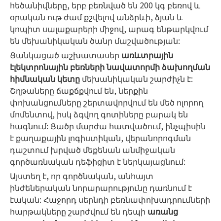
հեծանիվները, երբ բեռնված են 200 կգ բեռով և
օրական ութ ժամ քշվելով անձրևի, ձյան և
կոպիտ սալաքարերի միջով, արագ ենթարկվում
են մեխանիկական ծանր մաշվածության:
Ցանկացած աշխատասեր
առևտրային
էլեկտրոնային բեռների նավատորմի ձախողման
հիմնական կետը
մեխանիկական շարժիչն է:
Շղթաները ճաքճքվում են, ներքին
փոխանցումները շերտավորվում են մեծ ոլորող
մոմենտով, իսկ ձգվող գոտիները բարակ են
հագնում: Ցածր մարժա հատվածում, ինչպիսին
է քաղաքային լոգիստիկան, վերանորոգման
դաշտում խրված մեքենան անմիջական
գործառնական դեֆիցիտ է ներկայացնում:
Այստեղ է, որ գործնական, անհայտ
ինժեներական նորարարությունը դառնում է
էական: Հաջորդ սերնդի բեռնափոխադրումների
հարթակները շարժվում են դեպի
առանց