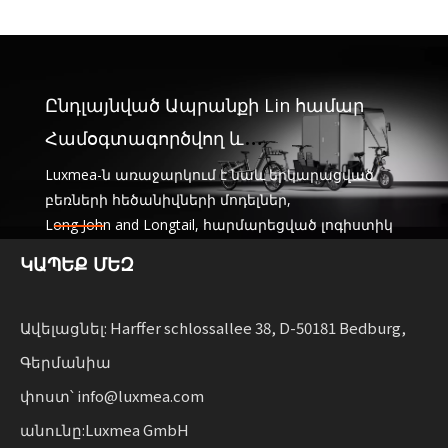
Ընդլայնված Ապրանքի Lin համար
Համօգտագործվող և
վարձակալական նավատորմեր
Luxmea-ն առաջարկում է նաև երկարացված
բեռների հեծանիվների մոդելներ,
Long John and Longtail, հարմարեցված լոգիստիկ
ընկերությունների համար,
ԿԱՊԵՔ ՄԵԶ
ծառայությունների և վարձակալության
նավատորմի փոխանակում: Այս լուծումները
համատեղում են ֆունկցիոնալությունը
կայուն շարժունակությունը ընդլայնող
Ավելացնել: Harffer schlossallee 38, D-50181 Bedburg,
ձեռնարկությունների համար ճկունությամբ:
Գերմանիա
փոստ՝ info@luxmea.com
անունը:Luxmea GmbH