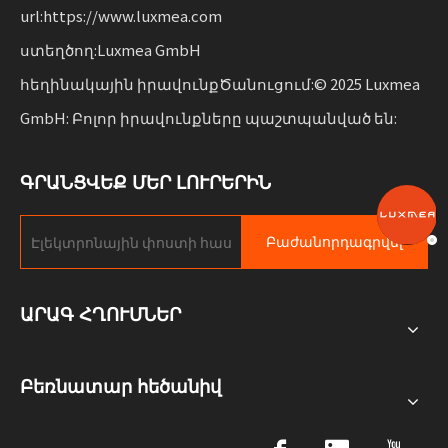
url:https://www.luxmea.com
ստեղծող:Luxmea GmbH
հեղինակային իրավունքԾանուցում:© 2025 Luxmea
GmbH: Բոլոր իրավունքները պաշտպանված են:
ԳՐԱՆՑՎԵՔ ՄԵՐ ԼՈՒՐԵՐԻՆ
Բաժանորդագրվել
ԱՐԱԳ ՀՂՈՒՄՆԵՐ
Բեռնատար հեծանիվ