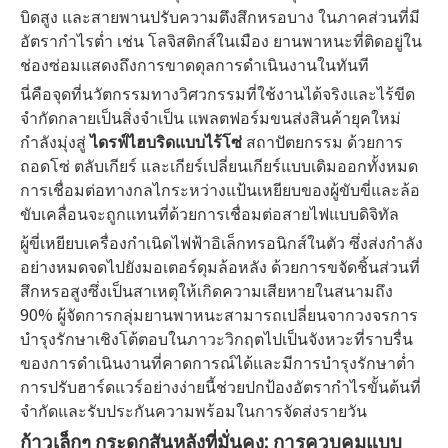
บิดสูง และสายพานปรับความตึงสึกหรอบาง ในภาคส่วนที่มี
อัตรากำไรต่ำ เช่น โลจิสติกส์ในเมือง ยานพาหนะที่ติดอยู่ใน
ช่องซ่อมแสดงถึงการขาดดุลการดำเนินงานในทันที
นี่คือจุดที่นวัตกรรมทางวิศวกรรมที่ใช้งานได้จริงและไร้ขีด
จำกัดกลายเป็นสิ่งจำเป็น แพลตฟอร์มขนส่งสินค้ายุคใหม่
กำลังมุ่งสู่
ไดรฟ์ไฮบริดแบบไร้โซ่
สถาปัตยกรรม ด้วยการ
ถอดโซ่ ตลับเกียร์ และเกียร์เปลี่ยนเกียร์แบบเดิมออกทั้งหมด
การเชื่อมต่อทางกลไกระหว่างแป้นเหยียบของผู้ขับขี่และล้อ
ขับเคลื่อนจะถูกแทนที่ด้วยการเชื่อมต่อสายไฟแบบดิจิทัล
ผู้ขี่เหยียบเครื่องกำเนิดไฟฟ้าอิเล็กทรอนิกส์ในตัว ซึ่งส่งกำลัง
อย่างหมดจดไปยังมอเตอร์ดุมล้อหลัง ด้วยการขจัดชิ้นส่วนที่
สึกหรอสูงซึ่งเป็นสาเหตุให้เกิดความเสียหายในสนามถึง
90% ผู้จัดการกลุ่มยานพาหนะสามารถเปลี่ยนจากวงจรการ
บำรุงรักษาเชิงโต้ตอบในภาวะวิกฤตไปเป็นจังหวะที่ราบรื่น
ของการดำเนินงานที่คาดการณ์ได้และมีการบำรุงรักษาต่ำ
การปรับฮาร์ดแวร์อย่างง่ายนี้ช่วยปกป้องอัตรากำไรขั้นต้นที่
จำกัดและรับประกันความพร้อมในการจัดส่งรายวัน
ก้าวเล็กๆ กระดูกสันหลังที่มั่นคง: การควบคุมแบบ