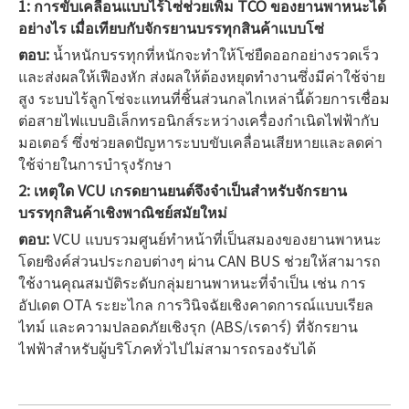
1: การขับเคลื่อนแบบไร้โซ่ช่วยเพิ่ม TCO ของยานพาหนะได้
อย่างไร เมื่อเทียบกับจักรยานบรรทุกสินค้าแบบโซ่
ตอบ:
น้ำหนักบรรทุกที่หนักจะทำให้โซ่ยืดออกอย่างรวดเร็ว
และส่งผลให้เฟืองหัก ส่งผลให้ต้องหยุดทำงานซึ่งมีค่าใช้จ่าย
สูง ระบบไร้ลูกโซ่จะแทนที่ชิ้นส่วนกลไกเหล่านี้ด้วยการเชื่อม
ต่อสายไฟแบบอิเล็กทรอนิกส์ระหว่างเครื่องกำเนิดไฟฟ้ากับ
มอเตอร์ ซึ่งช่วยลดปัญหาระบบขับเคลื่อนเสียหายและลดค่า
ใช้จ่ายในการบำรุงรักษา
2: เหตุใด VCU เกรดยานยนต์จึงจำเป็นสำหรับจักรยาน
บรรทุกสินค้าเชิงพาณิชย์สมัยใหม่
ตอบ:
VCU แบบรวมศูนย์ทำหน้าที่เป็นสมองของยานพาหนะ
โดยซิงค์ส่วนประกอบต่างๆ ผ่าน CAN BUS ช่วยให้สามารถ
ใช้งานคุณสมบัติระดับกลุ่มยานพาหนะที่จำเป็น เช่น การ
อัปเดต OTA ระยะไกล การวินิจฉัยเชิงคาดการณ์แบบเรียล
ไทม์ และความปลอดภัยเชิงรุก (ABS/เรดาร์) ที่จักรยาน
ไฟฟ้าสำหรับผู้บริโภคทั่วไปไม่สามารถรองรับได้