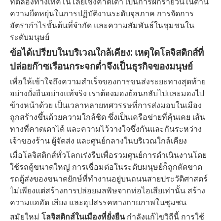
ทดลองทางเทคโนโลยีเชิงคาดเดา เป็นการฝึกรายวันในด้าน
ความยืดหยุ่นในการปฏิบัติงานระดับจุลภาค การจัดการ
อัตรากำไรขั้นต้นที่จำกัด และความสัมพันธ์ในชุมชนใน
ระดับมนุษย์
ข้อได้เปรียบในบริเวณใกล้เคียง: เหตุใดโลจิสติกส์ที่
ปล่อยก๊าซเรือนกระจกต่ำจึงเป็นธุรกิจของมนุษย์
เพื่อให้เข้าใจถึงความสำเร็จของการขนส่งระยะทางสุดท้าย
อย่างยั่งยืนอย่างแท้จริง เราต้องมองย้อนกลับไปและมองไป
ข้างหน้าด้วย เป็นเวลาหลายทศวรรษที่การส่งมอบในเมือง
ถูกสร้างขึ้นด้วยความใกล้ชิด ซึ่งเป็นเครือข่ายที่คุ้นเคย เส้น
ทางที่คาดเดาได้ และความไว้วางใจซึ่งกันและกันระหว่าง
เจ้าของร้าน ผู้จัดส่ง และศูนย์กลางในบริเวณใกล้เคียง
เมื่อโลจิสติกส์ทั่วโลกเร่งรีบเพื่อรวมศูนย์การดำเนินงานโดย
ใช้รถตู้ขนาดใหญ่ การเชื่อมต่อในระดับมนุษย์ก็ถูกตัดขาด
รถตู้ส่งของขนาดยักษ์ที่ทำงานอยู่บนถนนสายประวัติศาสตร์
ไม่เพียงแต่สร้างการปล่อยมลพิษจากท่อไอเสียเท่านั้น สร้าง
ความแออัด เสียง และอุปสรรคทางกายภาพในชุมชน
สมัยใหม่
โลจิสติกส์ในเมืองที่ยั่งยืน
กำลังแก้ไขวิถีนี้ การใช้