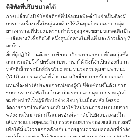
ดิจิทัลที่ปรับขนาดได้
การเปลี่ยนไปใช้โลจิสติกส์ที่ปล่อยมลพิษต่ำไม่จำเป็นต้องมี
การยกเครื่องครั้งใหญ่และต้องใช้เงินทุนจำนวนมาก กลุ่ม
ยานพาหนะที่ประสบความสำเร็จสูงสุดจะขยายขนาดเพิ่มขึ้น
—เส้นทางที่เชื่อถือได้ หนึ่งศูนย์กลางในพื้นที่ และก้าวเล็กๆ ที
ละก้าว
สิ่งที่ผู้ปฏิบัติงานต้องการคือสถาปัตยกรรมระบบที่ยืดหยุ่นซึ่ง
สามารถเติบโตไปพร้อมกับพวกเขาได้ สิ่งนี้จำเป็นต้องมีแกน
หลักอิเล็กทรอนิกส์อัจฉริยะ เช่น หน่วยควบคุมยานพาหนะ
(VCU) แบบรวมศูนย์ที่ทำงานบนบัสสื่อสารระดับยานยนต์
แทนที่จะทำให้ประสบการณ์ของผู้ขับขี่ซับซ้อนขึ้นด้วยการ
รบกวนทางดิจิทัลโดยไม่จำเป็น ระบบควบคุมแบบรวมศูนย์
จะทำหน้าที่เป็นผู้พิทักษ์อย่างเงียบๆ ในเบื้องหลัง โดยจะ
จัดการการนำพลังงานกลับมาใช้ใหม่ผ่านการเบรกแบบจ่าย
พลังงานใหม่ (เพิ่มกิโลเมตรอันมีค่ากลับไปยังแบตเตอรี่ใน
เส้นทางแบบหยุดและไป) ตรวจสอบสภาพของเซลล์แบตเตอรี่
เพื่อให้มั่นใจว่าสอดคล้องกับมาตรฐานความปลอดภัยที่กำลัง
จะมีขึ้น และช่วยให้ผู้จัดการกลุ่มยานพาหนะสามารถวินิจฉัย