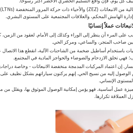
يف كل يوم، فإن واقع التسليم الحضري الأخضر أكثر رسوخًا.
مع 
إدارة الهامش المحكم، والعلاقات المجتمعية على المستوى البشري.
اثات عملاً إنسانيًا
يجب على المرء أن ينظر إلى الوراء وكذلك إلى الأمام. لعقود من الزمن
لة بين صاحب المتجر، والساعي، ومركز الحي.
ات باستخدام أساطيل ضخمة من الشاحنات الآلية، انقطع هذا الاتصال ع
 فهي تخلق الازدحام والضوضاء والحواجز المادية في المجتمع.
سار. إن اعتماد المركبات المدمجة منخفضة الانبعاثات - وخاصة دراجا
مكن الوصول إليه من نسيج الحي. إنهم يركنون سياراتهم بشكل نظيف عل
مستوى الإنساني.
ها ميزة عمل أساسية. فهو يؤمن إمكانية الوصول الموثوق بها، ويقلل من 
 العملاقة تكرارها.