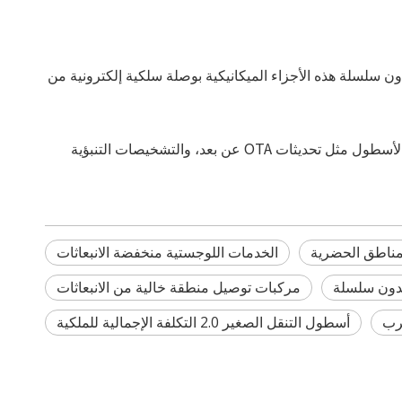
 سلسلة هذه الأجزاء الميكانيكية بوصلة سلكية إلكترونية من
تعمل وحدة VCU المركزية بمثابة عقل السيارة، حيث تقوم بمزامنة المكونات عبر CAN BUS. إنه يتيح ميزات أساسية على مستوى الأسطول مثل تحديثات OTA عن بعد، والتشخيصات التنبؤية
لمناطق الحضرية
الخدمات اللوجستية منخفضة الانبعاثات
بدون سلسلة
مركبات توصيل منطقة خالية من الانبعاثات
قرب
أسطول التنقل الصغير 2.0 التكلفة الإجمالية للملكية