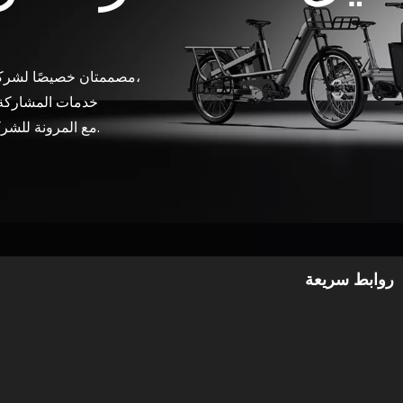
Long John وLongtail، مصممتان خصيصًا لشركات الخدمات اللوجستية،
خدمات المشاركة وتأجير الأساطيل. تجمع هذه الحلول بين الوظائف
مع المرونة للشركات التي تعمل على توسيع نطاق التنقل المستدام.
روابط سريعة