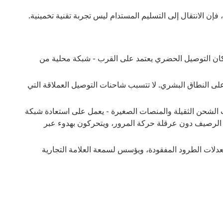
قيام البلديات من لندن إلى ميونيخ بتشديد حدود مناطقها الخالية من الانبعاثات (ZEZ) والأحياء ذات حركة المرور المنخفضة (LTNs)، فإن الانتقال إلى التسليم المستدام ليس تجربة تقنية تخمينية.
، كان التوصيل الحضري يعتمد على القرب - شبكة محلية من
لى النطاق البشري. لا تتسبب شاحنات التوصيل العملاقة التي
ت الشحن الثقيلة والمنصات الصغيرة - يعمل على استعادة شبكة
ى الرصيف دون عرقلة حركة المرور، ويتحركون بهدوء عبر
معدلات الطرود المفقودة، ويؤسس لسمعة العلامة التجارية