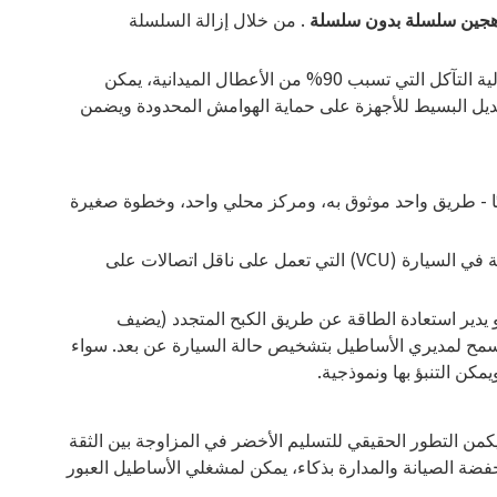
جين سلسلة بدون سلسلة
. من خلال إزالة السلسلة
يقوم الراكب باستخدام مولد إلكتروني متكامل يرسل الطاقة بشكل نظيف إلى محرك المحور الخلفي. من خلال التخلص من الأجزاء عالية التآكل التي تسبب 90% من الأعطال الميدانية، يمكن
لتعديل البسيط للأجهزة على حماية الهوامش المحدودة ويضمن
يجيًا - طريق واحد موثوق به، ومركز محلي واحد، وخطوة صغيرة
ما يحتاجه المشغلون هو بنية نظام مرنة يمكن أن تنمو معهم. وهذا يستلزم وجود عمود فقري إلكتروني ذكي، مثل وحدة التحكم المركزية في السيارة (VCU) التي تعمل على ناقل اتصالات على
يدير استعادة الطاقة عن طريق الكبح المتجدد (يضيف
ويسمح لمديري الأساطيل بتشخيص حالة السيارة عن بعد. سواء
كمن التطور الحقيقي للتسليم الأخضر في المزاوجة بين الثقة
فضة الصيانة والمدارة بذكاء، يمكن لمشغلي الأساطيل العبور