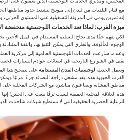
المحليين، ومديري الخدمات اللوجستية الذين يعملون على الرص
إنه تمرين يومي في المرونة التشغيلية على المستوى الجزئي، و
ميزة القرب: لماذا تعد الخدمات اللوجستية منخفضة الانبع
لكي نفهم حقًا مدى نجاح التسليم المستدام في الميل الأخير، 
الوجوه المألوفة، والطرق التي يمكن التنبؤ بها، والثقة المتباد
وعندما سارعت الخدمات اللوجستية العالمية إلى مركزية العملي
تقف في الشوارع التاريخية في انبعاثات عوادم السيارات فحسب؛
وتعمل الحديثة
لوجستيات المدن المستدامة
على تصحيح هذا الم
القرب الحيوية هذه. يعد مشغل دراجة البضائع جزءًا مرئيًا وي
مناطق المشاة، ويتفاعلون مباشرة مع الشركات المحلية على ال
هذه العلاقة المحلية العميقة ليست ترفًا يبعث على الحنين؛ إن
للرعاية الحضرية الحقيقية التي لا تستطيع شبكات شاحنات الديزل