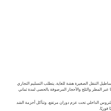
اطيل التنقل الصغيرة هشة للغاية. يتطلب التسليم التجاري
قياسية المخصصة للمستهلكين، عند تحميلها بـ 200 كجم من البضائع وقيادتها عبر المطر والثلج والأحجار المرصوفة بالحصى لمدة ثماني
لتروس الداخلي تحت عزم دوران مرتفع، وتتآكل أحزمة الشد
وريًا.