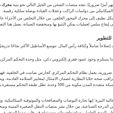
بهر أمرًا ضروريًا. تتجه منصات الشحن من الجيل التالي نحو بنية
محرك ه
 الميكانيكي بين دواسات الراكب وعجلات القيادة بوصلة سلكية رقمية.
لى إيقاع سلس لعمليات يمكن التنبؤ بها ومنخفضة الصيانة. يعمل هذا ا
للتطوير
ب إصلاحاً شاملاً وكثافة رأس المال. تتوسع الأساطيل الأكثر نجاحًا تدر
ر ضرورية، يعمل نظام التحكم المركزي كحارس صامت في الخلفية. فهو 
يراقب صحة خلايا البطارية لضمان الامتثال لمعايير السلامة القادمة، 
طبقة التحكم مستقرة ويمكن التنبؤ بها ونموذجية.
 النبرة؛ إنها تجارة البوصات والمصافحات والموثوقية الميكانيكية. وي
من الدرجة الصناعية. من خلال نشر منصات التنقل الصغيرة المتينة ومنخ
ى المدى الطويل، وبناء تواجد دائم ومستدام في قلب مدننا المتغيرة.