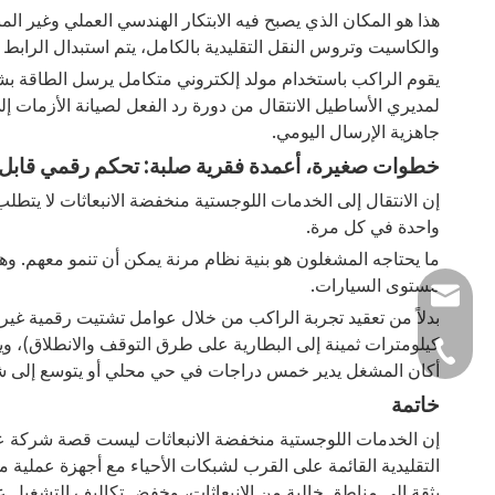
هذا هو المكان الذي يصبح فيه الابتكار الهندسي العملي وغير الم
والكاسيت وتروس النقل التقليدية بالكامل، يتم استبدال الرابط
لمديري الأساطيل الانتقال من دورة رد الفعل لصيانة الأزمات إ
جاهزية الإرسال اليومي.
خطوات صغيرة، أعمدة فقرية صلبة: تحكم رقمي قابل 
إن الانتقال إلى الخدمات اللوجستية منخفضة الانبعاثات لا يتطل
واحدة في كل مرة.
مستوى السيارات.
info@luxmea.co
بدلاً من تعقيد تجربة الراكب من خلال عوامل تشتيت رقمية غي
كيلومترات ثمينة إلى البطارية على طرق التوقف والانطلاق)، و
+49 1590 136186
أكان المشغل يدير خمس دراجات في حي محلي أو يتوسع إلى شبكة متعددة المدن مكونة من 500 وحدة، تظل 
خاتمة
إن الخدمات اللوجستية منخفضة الانبعاثات ليست قصة شركة عالية
التقليدية القائمة على القرب لشبكات الأحياء مع أجهزة عملية 
بثقة إلى مناطق خالية من الانبعاثات، وخفض تكاليف التشغيل عل