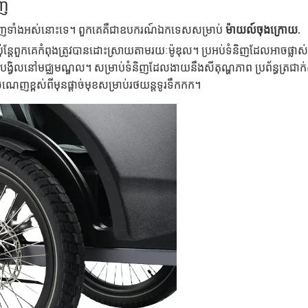
ើញ
ទំនិញទាំងអស់នោះទេ។ ពួកគេគឺជាឧបករណ៍ឯកទេសសម្រាប់
ម៉ាយល៍ចុងក្រោយ
.
តែពួកគេកំពុងត្រូវបានដោះស្រាយតាមរយៈម៉ូឌុល។ ប្រអប់ទំនិញដែលអាចផ្លាស់ប
ាបង្វិលនៅមជ្ឈមណ្ឌល។ សម្រាប់ទំនិញដែលងាយនឹងសីតុណ្ហភាព ប្រព័ន្ធត្រជ
េញខ្ពស់ពីមុនផ្តាច់មុខសម្រាប់រថយន្តទូរទឹកកក។