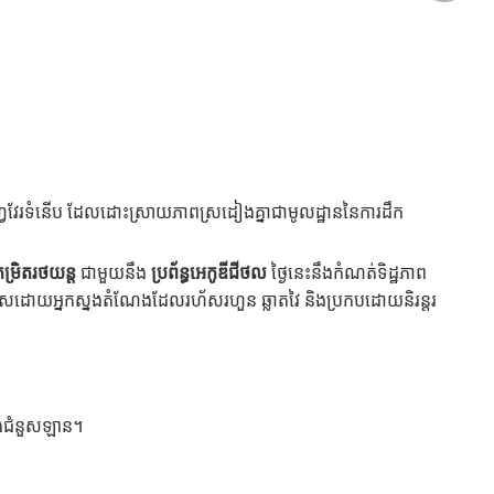
ូហ្វវែរទំនើប ដែលដោះស្រាយភាពស្រដៀងគ្នាជាមូលដ្ឋាននៃការដឹក
ម្រិតរថយន្ត
ជាមួយនឹង
ប្រព័ន្ធអេកូឌីជីថល
ថ្ងៃនេះនឹងកំណត់ទិដ្ឋភាព
ានជំនួសដោយអ្នកស្នងតំណែងដែលរហ័សរហួន ឆ្លាតវៃ និងប្រកបដោយនិរន្តរ
ជាងជំនួសឡាន។