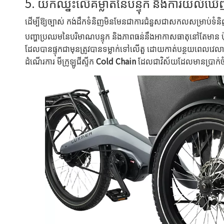
5. យកឈ្នះលើគម្លាតនៃបន្ទុក និងការយល់ឃ
ដើម្បីឱ្យច្បាស់ កង់ដឹកទំនិញមិនមែនជាការជំនួសជាសកលសម្រាប់
បញ្ហាប្រឈមនៃបរិមាណបន្ទុក និងភាពធន់នឹងអាកាសធាតុនៅតែមាន ប៉ុន្
ដែលបានផ្ទុកជាមុនត្រូវបានទម្លាក់ទៅលើតួ ដោយកាត់បន្ថយពេលវេល
ដំណើរការ មីក្រូឡូជីស្ទីក
Cold Chain
ដែលជាវិស័យដែលមានប្រាក់ចំណ