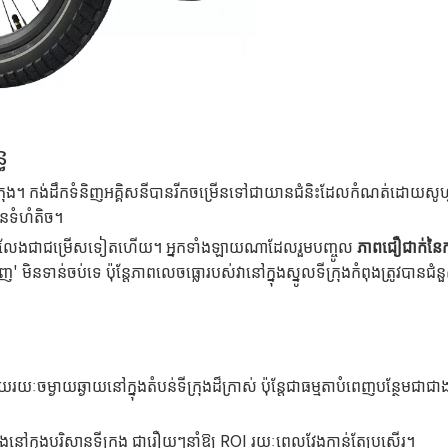
ធ
នៃទីក្រុង។ កង់ដឹកទំនិញអគ្គិសនីបានរីកចម្រើនទៅជាយានជំនិះដែលកំណត់ដោយស
ានទំហំតិច។
លាស់ប្តូរគឺលែងជាជម្រើសទៀតហើយ។ អ្នកទាំងឡាយណាដែលរួមបញ្ចូល
ភាពជឿជាក់នៃក
ញ' មិនទាន់ចប់ទេ ប៉ុន្តែភាពលេចធ្លោរបស់វានៅក្នុងស្នូលទីក្រុងកំពុងត្រូវប
រយៈចម្ងាយឆ្ងាយនៅក្នុងតំបន់ទីក្រុងដ៏ក្រាស់ ប៉ុន្តែជាធម្មតាបំពេញបន្ថែមជា
ងនៅក្នុងបរិស្ថានទីក្រុង ជារឿយៗនាំឱ្យ ROI រយៈពេលវែងកាន់តែប្រសើរ។