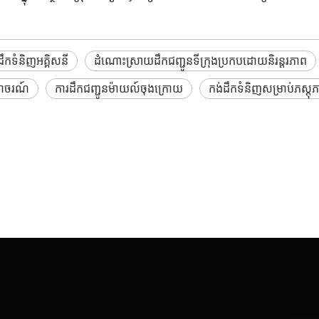
ដឹកទំនិញអគ្គិសនី
ដំណោះស្រាយដឹកជញ្ជូនទីក្រុងប្រកបដោយនិរន្តរភាព
រាចរណ៍
ការដឹកជញ្ជូនម៉ាយល៍ចុងក្រោយ
កង់ដឹកទំនិញសម្រាប់ភស្តុភា