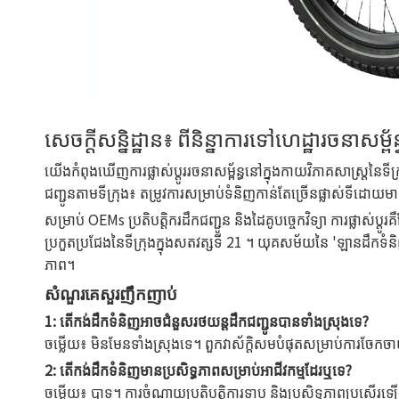
សេចក្តីសន្និដ្ឋាន៖ ពីនិន្នាការទៅហេដ្ឋារចនាសម្ព័ន្
យើងកំពុងឃើញការផ្លាស់ប្តូររចនាសម្ព័ន្ធនៅក្នុងកាយវិភាគសាស្ត្រ
ជញ្ជូនតាមទីក្រុង៖ តម្រូវការសម្រាប់ទំនិញកាន់តែច្រើនផ្លាស់ទីដោយម
សម្រាប់ OEMs ប្រតិបត្តិករដឹកជញ្ជូន និងដៃគូបច្ចេកវិទ្យា ការផ្
ប្រកួតប្រជែងនៃទីក្រុងក្នុងសតវត្សទី 21 ។ យុគសម័យនៃ 'ឡានដឹកទំនិ
ភាព។
សំណួរគេសួរញឹកញាប់
1: តើកង់ដឹកទំនិញអាចជំនួសរថយន្តដឹកជញ្ជូនបានទាំងស្រុងទេ?
ចម្លើយ៖ មិនមែនទាំងស្រុងទេ។ ពួកវាស័ក្តិសមបំផុតសម្រាប់ការចែកចាយ
2: តើកង់ដឹកទំនិញមានប្រសិទ្ធភាពសម្រាប់អាជីវកម្មដែរឬទេ?
ចម្លើយ៖ បាទ។ ការចំណាយប្រតិបត្តិការទាប និងប្រសិទ្ធភាពប្រសើរឡើ