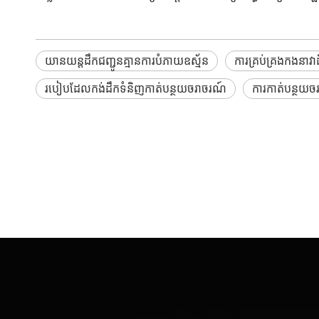
យានយន្តដឹកជញ្ជូនគ្មានការបំភាយឧស្ម័ន
ការគ្រប់គ្រងកងនាវា
របៀបដែលកង់ដឹកទំនិញកាត់បន្ថយចរាចរណ៍
ការកាត់បន្ថយច