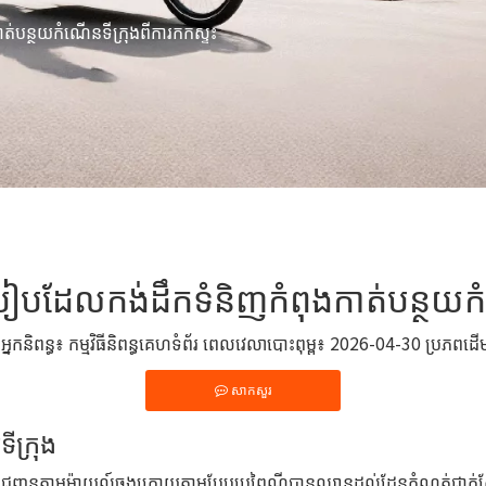
់បន្ថយកំណើនទីក្រុងពីការកកស្ទះ
បដែលកង់ដឹកទំនិញកំពុងកាត់បន្ថយកំណ
នកនិពន្ធ៖ កម្មវិធីនិពន្ធគេហទំព័រ ពេលវេលាបោះពុម្ព៖ 2026-04-30 ប្រភពដ
សាកសួរ
ទីក្រុង
 គំរូដឹកជញ្ជូនតាមម៉ាយល៍ចុងក្រោយតាមបែបប្រពៃណីបានឈានដល់ដែនកំណត់ជាក់ស្