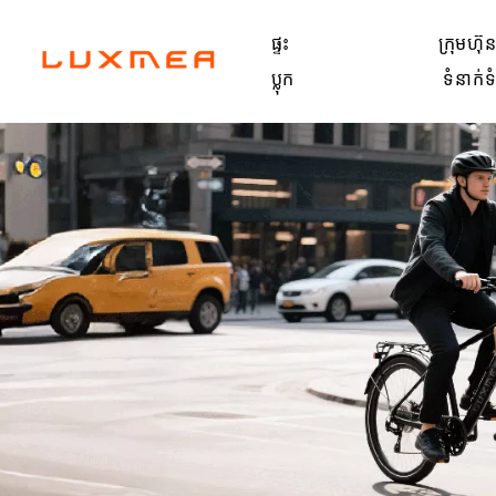
ផ្ទះ
ក្រុមហ៊ុ
ប្លុក
ទំនាក់