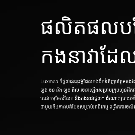
ផលិតផលបន្
កងនាវាដែល
Luxmea ក៏ផ្តល់ជូននូវម៉ូដែលកង់ដឹកទំនិញបន្ថែមផងដ
ឡុង ចន និង ឡុង ធីល រចនាឡើងសម្រាប់ក្រុមហ៊ុនដឹកជ
សេវាកម្មចែករំលែក និងកងនាវាជួល។ ដំណោះស្រាយទាំងន
ជាមួយនឹងភាពបត់បែនសម្រាប់អាជីវកម្ម ពង្រីកការចល