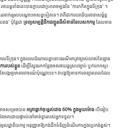
្តទាំងនេះបានក្លាយជាប្រភពចម្បងនៃ 'ការកកិតក្នុងទីក្រុង' ។
ការរអាក់រអួលបណ្តោះអាសន្នទៀតទេ។ វាគឺជាការបរាជ័យរចនាសម្ព័ន្ធ
តង' ប៉ុន្តែជា
ទ្រព្យសម្បត្តិដឹកជញ្ជូនដ៏សំខាន់នៃបេសកកម្ម
ដែលមាន
ីកណ្តាលទីក្រុង។ ក្នុងពេលដំណាលគ្នានោះធរណីមាត្រច្បាស់លាស់នៃឡាន
ការរបស់ខ្លួន
ដើម្បីស្វែងរកកន្លែងចតរថយន្តស្របច្បាប់ ឬការកកស្ទះ
ាន់តែបង្កឲ្យមានចរាចរណ៍ប៉ុណ្ណោះទេ។ វាបង្កឱ្យមានការពន្យារពេលដែល
ិញអាចសម្រេចបាន
អត្រាធ្លាក់ចុះខ្ពស់ជាង 60% ក្នុងមួយម៉ោង
បើធៀប
 និងចតដោយផ្ទាល់នៅមាត់ទ្វាររបស់អ្នកទទួល។
ានីយកម្ម អនុញ្ញាតឱ្យកង់ដឹកទំនិញដំណើរការក្នុងប្រេកង់ខ្ពស់។