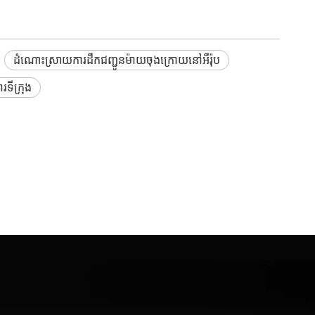
ដំណោះស្រាយការដឹកជញ្ជូនម៉ាយចុងក្រោយនៅអឺរ៉ុប
រទីក្រុង