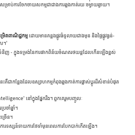
ាស់សម្រាប់ការចែកចាយសកម្មជាជាងការឆ្លងកាត់រយៈចម្ងាយឆ្ងាយ។
ម្រិតពាណិជ្ជកម្ម
ដោយមានគន្លងផ្លូវធំទូលាយជាងមុន និងផ្ទៃផ្លូវធ្ងន់-
ិស។'
ដឹកទំនិញ - ក្នុងទម្រង់នៃការផាកពិន័យចំណតរថយន្តដែលកើនឡើងខ្ពស់
ាកន្លែងដែលឧស្សាហកម្មកំពុងឆ្លងកាត់ការផ្លាស់ប្តូរដ៏សំខាន់បំផុត
ntelligence' នៅក្នុងផ្នែករឹង។ ពួកគេរួមបញ្ចូលៈ
្រចាំឆ្នាំ។
ិះច្រើន។
គ្រងធ្វើការទស្សន៍ទាយការថែទាំមុនពេលការបែកបាក់កើតឡើង។