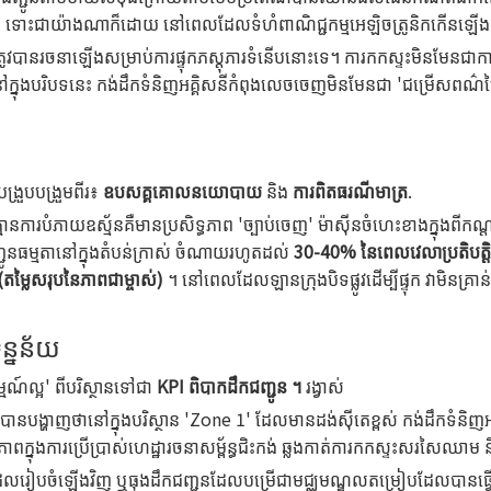
ន។ ទោះជាយ៉ាងណាក៏ដោយ នៅពេលដែលទំហំពាណិជ្ជកម្មអេឡិចត្រូនិកកើនឡើង រថយន
ិនត្រូវបានរចនាឡើងសម្រាប់ការផ្ទុកភស្តុភារទំនើបនោះទេ។ ការកកស្ទះមិនមែនជា
នៅក្នុងបរិបទនេះ កង់ដឹកទំនិញអគ្គិសនីកំពុងលេចចេញមិនមែនជា 'ជម្រើសពណ៌បៃ
្រួបបង្រួមពីរ៖
ឧបសគ្គគោលនយោបាយ
និង
ការពិតធរណីមាត្រ
.
គ្មានការបំភាយឧស្ម័នគឺមានប្រសិទ្ធភាព 'ច្បាប់ចេញ' ម៉ាស៊ីនចំហេះខាងក្នុងព
្ជូនធម្មតានៅក្នុងតំបន់ក្រាស់ ចំណាយរហូតដល់
30-40% នៃពេលវេលាប្រតិបត្តិ
តម្លៃសរុបនៃភាពជាម្ចាស់)
។ នៅពេលដែលឡានក្រុងបិទផ្លូវដើម្បីផ្ទុក វាមិនគ្រ
ិន្នន័យ
្មណ៍ល្អ' ពីបរិស្ថានទៅជា
KPI ពិបាកដឹកជញ្ជូន ។
រង្វាស់
បានបង្ហាញថានៅក្នុងបរិស្ថាន 'Zone 1' ដែលមានដង់ស៊ីតេខ្ពស់ កង់ដឹកទំន
្នុងការប្រើប្រាស់ហេដ្ឋារចនាសម្ព័ន្ធជិះកង់ ឆ្លងកាត់ការកកស្ទះសរសៃឈាម
រៀបចំឡើងវិញ ឬធុងដឹកជញ្ជូនដែលបម្រើជាមជ្ឈមណ្ឌលតម្រៀបដែលបានធ្វើមូលដ្ឋ