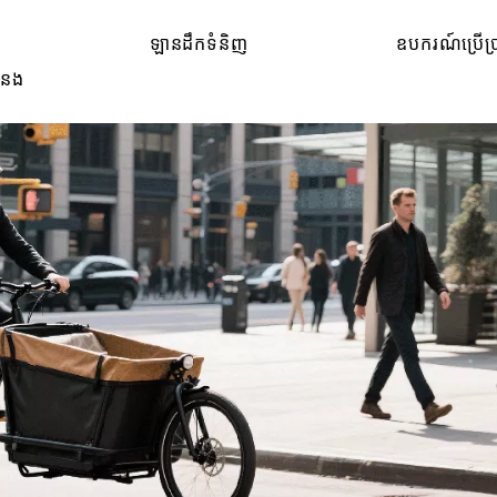
ន
ឡានដឹកទំនិញ
ឧបករណ៍ប្រើប្
ទំនង