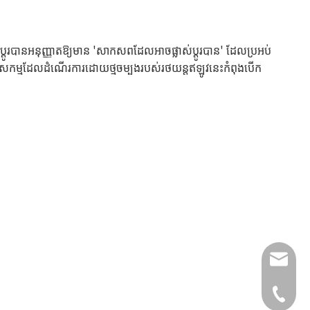
្តូរបានអនុញ្ញាតឱ្យមាន 'សាកសពដែលអាចផ្លាស់ប្តូរបាន' ដែលប្រអប់
ាក់សកម្មដែលដំណើរការដោយថ្មចម្បងរបស់រថយន្តឥឡូវនេះកំពុងបើក
info@lu
+49 159