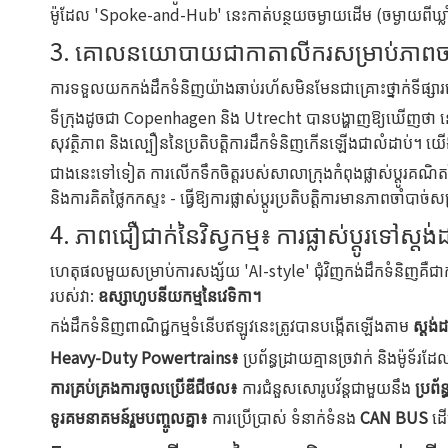
ម៉ូដែល 'Spoke-and-Hub' នេះកាត់បន្ថយចម្ងាយដើម (ចម្ងាយពីឃ្លាំ
3. គោលនយោបាយជាកាតាលីករសម្រាប់ភាពចាស់ទុ
ការទទួលយកកង់ដឹកទំនិញយ៉ាងឆាប់រហ័សមិនមែនជាគ្រោះថ្នាក់ទីផ្សារ
ទីក្រុងដូចជា Copenhagen និង Utrecht បានបង្ហាញឱ្យឃើញថា នៅព
សុវត្ថិភាព និងល្បឿននៃប្រតិបត្តិការដឹកទំនិញកើនឡើងជាលំដាប់។ យើងកំ
ជាងនេះទៅទៀត ការលើកទឹកចិត្តរបស់សាលាក្រុងកំពុងផ្លាស់ប្តូរគណិតវ
និងការគិតថ្លៃកកស្ទះ - ធ្វើឱ្យការផ្លាស់ប្តូរប្រតិបត្តិការមានភាពចាំបាច់ស
4. ភាពជឿជាក់នៃវិស្វកម្ម៖ ការផ្លាស់ប្តូរទៅស្តង
ហេតុផលមួយសម្រាប់ការសង្ស័យ 'AI-style' ជុំវិញកង់ដឹកទំនិញគឺជាកា
របស់វា:
ឧស្សាហូបនីយកម្មនៃវេទិកា។
កង់ដឹកទំនិញពាណិជ្ជកម្មទំនើបឥឡូវនេះត្រូវបានបង្កើតឡើងតាម
ស្តង់
Heavy-Duty Powertrains៖
ប្រព័ន្ធដ្រាយគ្មានច្រវាក់ និងម៉ូទ័រ
ការគ្រប់គ្រងការចូលប្រើឌីជីថល៖
ការជំនួសសោរូបវ័ន្តជាមួយនឹង
ប្រព័
ទូរគមនាគមន៍រួមបញ្ចូលគ្នា៖
ការប្រើប្រាស់ ទំនាក់ទំនង
CAN BUS
ដើ