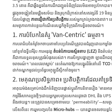
3.5 តោន គឺជាឆ្អឹងខ្នងនៃការដឹកជញ្ជូនទំនិញដែលមិនអាចប្រកែកបា
ផ្លូវតូចចង្អៀតនៃមជ្ឈិមសម័យ និងស្រុកដ៏ក្រាស់នៅសតវត្សរ៍ទី 19 ម
ដែលបំផ្លាញ
ភាពជឿជាក់នៃប្រតិបត្តិការ
របស់អ្នកគ្រប់គ្រងកងនាវា។ 
សមត្ថភាពកាត់បន្ថយកំណើនសេដ្ឋកិច្ចទីក្រុងពីការខ្វិនចរាចរណ៍។
1. ការបំបែកនៃគំរូ 'Van-Centric' ធម្មតា។
ការបរាជ័យនៃគំរូចែកចាយតាមបែបប្រពៃណីត្រូវបានជំរុញដោយកម្លាំងបង
នៅទូទាំងទ្វីបអឺរ៉ុប ការអនុវត្ត
តំបន់បំភាយឧស្ម័នទាប (LEZ)
និងតំបន់
គឺជាការទទួលខុសត្រូវធំបំផុតរបស់វា។ ការសិក្សាបង្ហាញថា ឡានដឹកជញ
ចរាចរណ៍។ 'ពេលវេលាស្លាប់' នេះតំណាងឱ្យការបង្ហូរដ៏ធំនៅលើ
TCO (
ដាក់ទណ្ឌកម្មដល់ប្រព័ន្ធអេកូឡូជីស្ទីកទាំងមូល។
2. មេគុណប្រសិទ្ធភាព៖ ប្រតិបត្តិការដែលគាំទ្រទ
អាគុយម៉ង់សម្រាប់កង់ដឹកទំនិញបានផ្លាស់ប្តូរពីការនិទានរឿង 'មានអារម
កម្មវិធីសាកល្បងថ្មីៗដោយអ្នករួមបញ្ចូលសកលដូចជា DHL និង UPS 
នឹងរថយន្ត។ នេះត្រូវបានសម្រេចតាមរយៈ 'permeability'—សមត្ថភាពក
លើសពីនេះ ការរួមបញ្ចូលនៃ
Micro-hubs
— យានដ្ឋានចតរថយន្តដែល