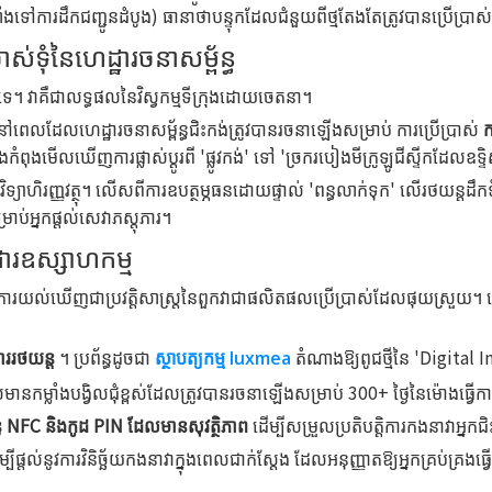
ងទៅការដឹកជញ្ជូនដំបូង) ធានាថាបន្ទុកដែលជំនួយពីថ្មតែងតែត្រូវបានប្រើប្រ
ំនៃហេដ្ឋារចនាសម្ព័ន្ធ
ទេ។ វាគឺជាលទ្ធផលនៃវិស្វកម្មទីក្រុងដោយចេតនា។
េលដែលហេដ្ឋារចនាសម្ព័ន្ធជិះកង់ត្រូវបានរចនាឡើងសម្រាប់ ការប្រើប្រាស់
ក
ពុងមើលឃើញការផ្លាស់ប្តូរពី 'ផ្លូវកង់' ទៅ 'ច្រករបៀងមីក្រូឡូជីស្ទីកដែលឧទ្ទ
ិទ្យាហិរញ្ញវត្ថុ។ លើសពីការឧបត្ថម្ភធនដោយផ្ទាល់ 'ពន្ធលាក់ទុក' លើរថយន្ត
ម្រាប់អ្នកផ្តល់សេវាភស្តុភារ។
់ដារឧស្សាហកម្ម
រយល់ឃើញជាប្រវត្តិសាស្ត្រនៃពួកវាជាផលិតផលប្រើប្រាស់ដែលផុយស្រួយ។ នេះគឺជ
ដាររថយន្ត
។ ប្រព័ន្ធដូចជា
តំណាងឱ្យពូជថ្មីនៃ 'Digital I
ស្ថាបត្យកម្ម luxmea
ដែលមានកម្លាំងបង្វិលជុំខ្ពស់ដែលត្រូវបានរចនាឡើងសម្រាប់ 300+ ថ្ងៃនៃម៉ោងធ្វើការប
ន្ធ NFC និងកូដ PIN ដែលមានសុវត្ថិភាព
ដើម្បីសម្រួលប្រតិបត្តិការកងនាវាអ្នកជ
ម្បីផ្តល់នូវការវិនិច្ឆ័យកងនាវាក្នុងពេលជាក់ស្តែង ដែលអនុញ្ញាតឱ្យអ្នកគ្រប់