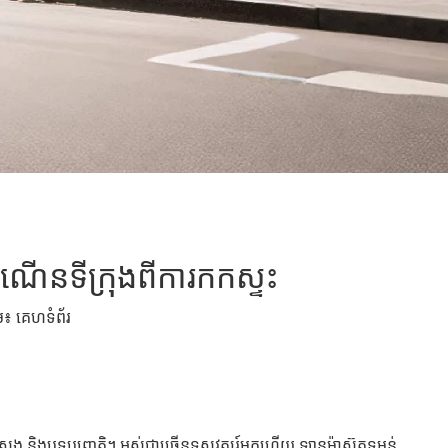
ើនទីក្រុងពីការកកស្ទះ
ើម៖
គេហទំព័រ
តែង និងបទប្បញ្ញត្តិ។ អស់ជាច្រើនទសវត្សរ៍មកហើយ ឡានម៉ាស៊ូតទម្ងន់