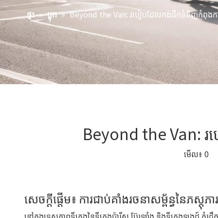
»
»
Beyond the Van: របៀបដែលកង់ដឹកទំនិញកំពុងកាត
ផ្ទះ
ប្លុក
Beyond the Van: របៀ
មើល៖
0
អ្
សេចក្តីផ្តើម៖ ការជាប់គាំងរចនាសម្ព័ន្ធនៃភស្តុភារ
នៅក្នុងទេសភាពទីក្រុងនៃទីក្រុងប៉ារីស ប៊ែរឡាំង និងទីក្រុងឡុងដ៍