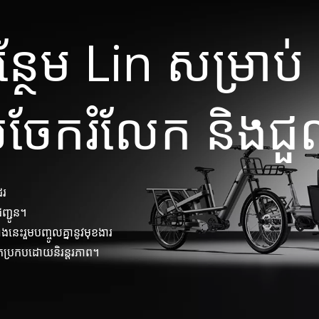
ថែម Lin សម្រាប់
ចែករំលែក និងជ
ែរ
ញ្ជូន។
េះរួមបញ្ចូលគ្នានូវមុខងារ
័តប្រកបដោយនិរន្តរភាព។