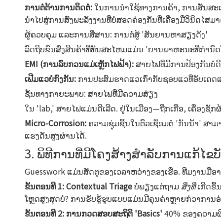
ການຕໍ່ຕ້ານການຕິດຕໍ່:
ໃນການນໍາໃຊ້ທາງການຄ້າ, ການສັ່ນສະເທື
ນໍາໄປສູ່ການສົ່ງພະລັງງານທີ່ບໍ່ສອດຄ່ອງກັນທີ່ເຄື່ອງມືວິນິ
ຜູ້ຄວບຄຸມ ແລະການສື່ສານ: ການຕໍ່ສູ້ 'ສັນຍານຫາສຽງດັງ'
ລົດຖີບຂົນສົ່ງສິນຄ້າທີ່ທັນສະໄຫມແມ່ນ 'ຍານພາຫະນະທີ່ກໍານົດໂ
EMI (ການລົບກວນແມ່ເຫຼັກໄຟຟ້າ):
ສາຍໄຟທີ່ມີການປ້ອງກັນບໍ
ເຟີມແວບໍ່ກົງກັນ:
ການປະສົມຮາດແວເກົ່າກັບຊອບແວທີ່ອັບເດດແລ
ຊັ້ນທາງກາຍະພາບ: ສາຍໄຟທີ່ມີຄວາມສ່ຽງ
ໃນ 'lab,' ສາຍໄຟແມ່ນດີເລີດ. ຢູ່ໃນເມືອງ—ຖືກເກືອ, ເຄື່ອງຊັກຜ້
Micro-Corrosion:
ຄວາມຊຸ່ມຊື້ນໃນຕົວເຊື່ອມຕໍ່ 'ກັນນໍ້າ'
ແຮງດັນສູງຜ່ານໄດ້.
3. ພິທີການທີ່ມີໂຄງສ້າງສໍາລັບການແກ້ໄຂບ
Guesswork ແມ່ນສັດຕູຂອງເວລາຫວ່າງຂອງເຮືອ. ທີມງານມືອາຊີ
ຂັ້ນຕອນທີ 1: Contextual Triage
ບໍ່ພຽງແຕ່ຖາມ
ສິ່ງທີ່
ເກີດຂຶ
ໂຫຼດສູງສຸດບໍ? ການຮັບຮູ້ຮູບແບບແມ່ນມີຄຸນຄ່າຫຼາຍກ່ວາການອ
ຂັ້ນ​ຕອນ​ທີ 2​: ການ​ກວດ​ສອບ​ສະ​ຖິ​ຕິ 'Basics'
40% ຂອງ​ຄວາມ​ຜິດ