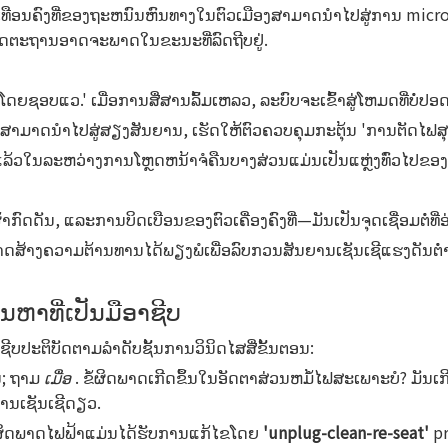
ອນຄົງທີ່ຂອງຖະຫນົນຫົນທາງໃນຕົວເມືອງສາມາດນໍາໄປສູ່ການ micro-arci
ດໄສມາດຕະຖານອາດຈະພາດໃນຂະນະທີ່ລົດຖີບຢູ່.
ດຍຊອບແວ.' ເມື່ອການສື່ສານລົ້ມເຫລວ, ລະບົບຈະເຂົ້າສູ່ໂຫມດທີ່ບໍ່ປອ
່ດີສາມາດນໍາໄປສູ່ສຽງສັນຍານ, ເຮັດໃຫ້ຕົວຄວບຄຸມກະຕຸ້ນ 'ການຕັດໄຟສ
້ວໃນລະຫວ່າງການໂຫຼດຫນ້າຈໍຄືນບາງສ່ວນແມ່ນເປັນແຫຼ່ງທົ່ວໄປຂອງຈໍ
າກົດດັນ, ແລະການບິດເບືອນຂອງຕົວເຄື່ອງຄົງທີ່—ມັນເປັນຈຸດເຊື່ອມຕໍ່ທີ່ອ
 ສາມາດສ້າງຄວາມຕ້ານທານໄດ້ພຽງພໍເພື່ອລົບກວນສັນຍານເຊັນເຊີແຮງດັນຕໍ່
ັນຫາທີ່ເປັນມືອາຊີບ
ບປະຕິບັດຕາມລໍາດັບຊັ້ນການວິນິດໄສສີ່ຂັ້ນຕອນ:
້ນ; ຖາມ
ເມື່ອ
. ຂໍ້ຜິດພາດເກີດຂຶ້ນໃນອັດຕາສ່ວນຫມໍ້ໄຟສະເພາະບໍ? ມັນເ
່ານເຊັນເຊີດຽວ.
​ພາດ​ໄຟ​ຟ້າ​ແມ່ນ​ໄດ້​ຮັບ​ການ​ແກ້​ໄຂ​ໂດຍ
'unplug-clean-re-seat'
p