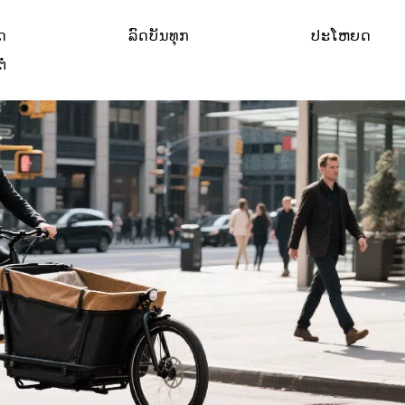
ັດ
ລົດບັນທຸກ
ປະໂຫຍດ
ໍ່