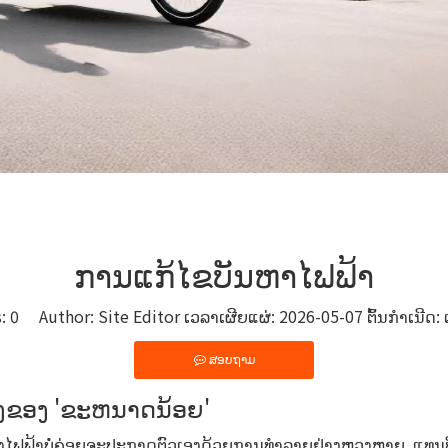
ການ​ແກ້​ໄຂ​ບັນ​ຫາ​ໄຟ​ຟ້າ​
s:
0
Author: Site Editor ເວລາເຜີຍແຜ່: 2026-05-07 ຕົ້ນກໍາເນີດ:
ສອບຖາມ
ອງຂອງ 'ຂະຫນາດນ້ອຍ'
ອງໄຟຟ້າບໍ່ຄ່ອຍຈະປະກາດຕົວເອງດ້ວຍການທໍາລາຍຢ່າງຫຼວງຫຼາຍ. ແທນທີ່