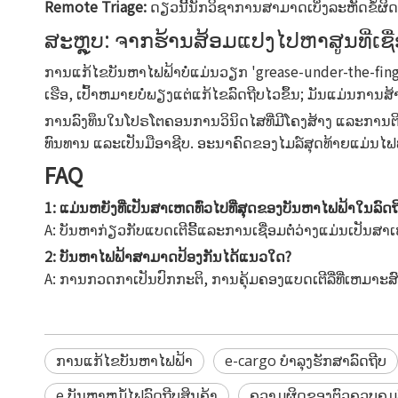
Remote Triage:
ດຽວນີ້ນັກວິຊາການສາມາດເບິ່ງລະຫັດຂໍ້ຜິ
ສະຫຼຸບ: ຈາກຮ້ານສ້ອມແປງໄປຫາສູນທີ່ເຊື່
ການແກ້ໄຂບັນຫາໄຟຟ້າບໍ່ແມ່ນວຽກ 'grease-under-the-fing
ເຮືອ, ເປົ້າຫມາຍບໍ່ພຽງແຕ່ແກ້ໄຂລົດຖີບໄວຂຶ້ນ; ມັນແມ່ນການ
ການລົງທຶນໃນໂປຣໂຕຄອນການວິນິດໄສທີ່ມີໂຄງສ້າງ ແລະການຕິດ
ທົນທານ ແລະເປັນມືອາຊີບ. ອະນາຄົດຂອງໄມລ໌ສຸດທ້າຍແມ່ນໄຟຟ້າ,
FAQ
1: ແມ່ນຫຍັງທີ່ເປັນສາເຫດທົ່ວໄປທີ່ສຸດຂອງບັນຫາໄຟຟ້າໃນລົດຖ
A: ບັນຫາກ່ຽວກັບແບດເຕີຣີ້ແລະການເຊື່ອມຕໍ່ວ່າງແມ່ນເປັນສາເຫ
2: ບັນຫາໄຟຟ້າສາມາດປ້ອງກັນໄດ້ແນວໃດ?
A: ການກວດກາເປັນປົກກະຕິ, ການຄຸ້ມຄອງແບດເຕີລີ່ທີ່ເຫມ
ການ​ແກ້​ໄຂ​ບັນ​ຫາ​ໄຟ​ຟ້າ​
e-cargo ບໍາລຸງຮັກສາລົດຖີບ
e ບັນຫາຫມໍ້ໄຟລົດຖີບສິນຄ້າ
ຄວາມຜິດຂອງຕົວຄວບຄຸມລ