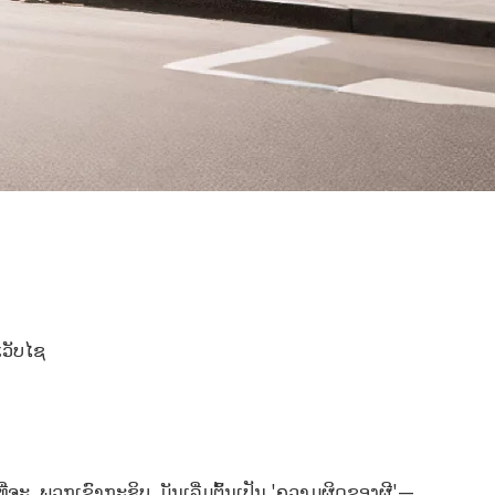
ເວັບໄຊ
ຈະ, ພວກເຂົາກະຊິບ. ມັນເລີ່ມຕົ້ນເປັນ 'ຄວາມຜິດຂອງຜີ'—