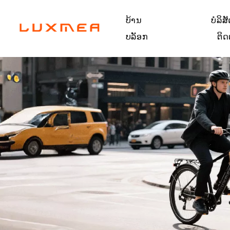
ບ້ານ
ບໍລິສ
ບລັອກ
ຕິດຕ