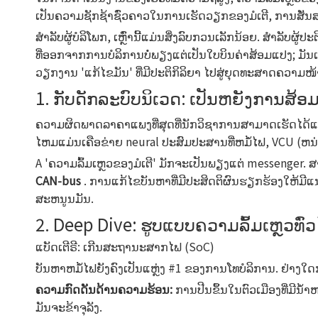
ເປັນຄວາມຊັກຊ້າຊົ່ວຄາວໃນການເຮັດວຽກຂອງມໍເຕີ, ການສັ່ນສະ
ສໍາລັບຜູ້ບໍລິໂພກ, ເຫຼົ່ານີ້ແມ່ນສິ່ງລົບກວນເລັກນ້ອຍ. ສໍາລ
ທີ່ອອກຈາກການບໍລິການບໍ່ພຽງແຕ່ເປັນໃບບິນຄ່າສ້ອມແປງ; ມັນເ
ວຽກງານ 'ແກ້ໄຂມັນ' ທີ່ມີປະຕິກິລິຍາ ໄປສູ່ຍຸດທະສາດຄວາມໜ້າເ
1. ກັບດັກລະບົບນິເວດ: ເປັນຫຍັງການສ້ອມ
ຄວາມຜິດພາດລາຄາແພງທີ່ສຸດທີ່ນັກວິຊາການສາມາດເຮັດໄດ້ແ
ໄຫມແມ່ນເຄືອຂ່າຍ neural ປະສົມປະສານທີ່ຫມໍ້ໄຟ, VCU (ຫນ່ວ
A 'ຄວາມລົ້ມເຫຼວຂອງມໍເຕີ' ມັກຈະເປັນພຽງແຕ່ messenger. ສ
CAN-bus
. ການແກ້ໄຂບັນຫາທີ່ມີປະສິດຕິຜົນຮຽກຮ້ອງໃຫ້ມີ
ສະຫນູນມັນ.
2. Deep Dive: ຮູບແບບຄວາມລົ້ມເຫຼວ
ແບັດເຕີຣີ: ເກີນສະຖານະສາກໄຟ (SoC)
ບັນຫາຫມໍ້ໄຟຍັງຄົງເປັນແຫຼ່ງ #1 ຂອງການໂທບໍລິການ. ຢ່າງໃດກໍຕາ
ຄວາມກົດດັນດ້ານຄວາມຮ້ອນ:
ການປີນຂຶ້ນໃນຕົວເມືອງທີ່ມີ
ມັນຈະຂ້າຈຸລັງ.