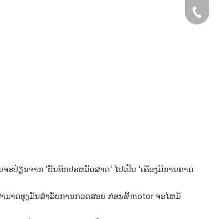
+49 159
ຂໍ້ມູນຈະປ່ຽນຈາກ 'ບັນທຶກປະຫວັດສາດ' ໄປເປັນ 'ເຄື່ອງມືການຄາດ
ບສາມາດທຸງມັນສໍາລັບການກວດສອບ
ກ່ອນທີ່
motor ຈະໄຫມ້