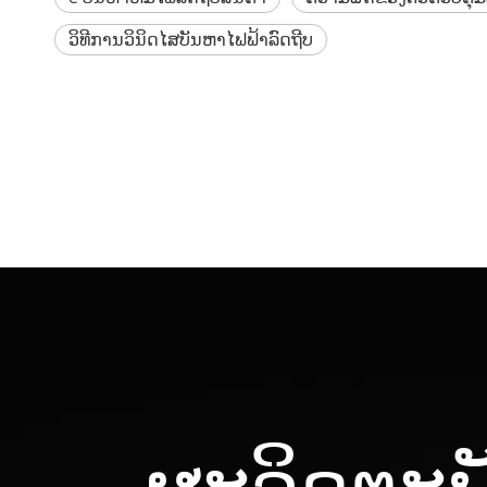
ວິທີການວິນິດໄສບັນຫາໄຟຟ້າລົດຖີບ
ຜະລິດຕະພ