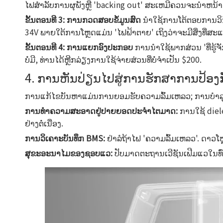
ໄຟສໍາລັບການຜຸພັງຫຼື 'backing out' ສະເຫມີຄວນຈະນໍາຫນ
ຂັ້ນ​ຕອນ​ທີ 3​: ການ​ກວດ​ສອບ​ຂໍ້​ມູນ​ສົດ
​ນໍາ​ໃຊ້​ການ​ໂຕ້​ຕອບ​ການ​ວ
34V ພາຍໃຕ້ການໂຫຼດແມ່ນ 'ໄຟຟ້າຕາຍ' ເຖິງວ່າຈະມີສິ່ງທີ່ສະ
ຂັ້ນ​ຕອນ​ທີ 4​: ການ​ແຍກ​ອົງ​ປະ​ກອບ
​ການ​ນໍາ​ໃຊ້​ພາກ​ສ່ວນ 'ທີ
ບໍ່ມີ, ທ່ານໄດ້ຫຼີກລ່ຽງການໃຊ້ຈ່າຍສ່ວນທີ່ບໍ່ຈໍາເປັນ $200.
4. ການຫັນປ່ຽນໄປສູ່ການຮັກສາການປ້ອ
ການແກ້ໄຂບັນຫາແມ່ນການຍອມຮັບຄວາມລົ້ມເຫລວ; ການບໍາລຸງ
ການທໍາຄວາມສະອາດຢູ່ປາຍຍອດປະຈໍາໄຕມາດ:
ການໃຊ້ diel
ຢ່າງຕໍ່ເນື່ອງ.
ການວິເຄາະບັນທຶກ BMS:
ຢ່າລໍຖ້າໄຟ 'ຄວາມລົ້ມເຫລວ'. ດາວໂ
ສຸຂະອະນາໄມຂອງຊອບແວ:
ປັບມາດຕະຖານເວີຊັນເຟີມແວໃນທົ່ວ