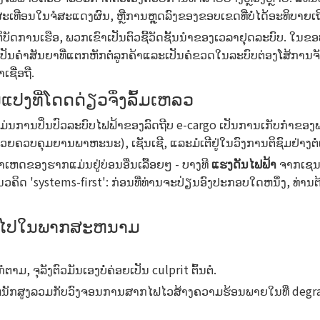
ເທືອນໃນຈໍສະແດງຜົນ, ຫຼືການຫຼຸດລົງຂອງຂອບເຂດທີ່ບໍ່ໄດ້ອະທິບາຍເຖ
ັບຜູ້ປະຕິບັດການເຮືອ, ພວກເຂົາເປັນຕົວຊີ້ວັດຊັ້ນນໍາຂອງເວລາຢຸດລະບົ
ປັນຄໍາສັນຍາທີ່ແຕກຫັກຕໍ່ລູກຄ້າແລະເປັນຄໍຂວດໃນລະບົບຕ່ອງໂສ້ການຈັດ
ຊື່ອຖື.
ແປງທີ່ໂດດດ່ຽວຈຶ່ງລົ້ມເຫລວ
ມ່ນການປິ່ນປົວລະບົບໄຟຟ້າຂອງລົດຖີບ e-cargo ເປັນການເກັບກໍາຂ
ຍຄວບຄຸມຍານພາຫະນະ), ເຊັນເຊີ, ແລະມໍເຕີຢູ່ໃນວົງການຕິຊົມຢ່າງຕໍ່ເນ
າເຫດຂອງຮາກແມ່ນຢູ່ບ່ອນອື່ນເລື້ອຍໆ - ບາງທີ
ແຮງດັນໄຟຟ້າ
ຈາກເຊນຫ
ແນວຄິດ 'systems-first': ກ່ອນທີ່ທ່ານຈະປ່ຽນອົງປະກອບໃດຫນຶ່ງ, 
ທົ່ວໄປໃນພາກສະຫນາມ
ມ, ຈຸລັງຕົວມັນເອງບໍ່ຄ່ອຍເປັນ culprit ຕົ້ນຕໍ.
ນ້ໍາຫນັກສູງລວມກັບວົງຈອນການສາກໄຟໄວສ້າງຄວາມຮ້ອນພາຍໃນທີ່ degr