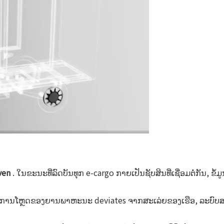
ອ
iven
. ໃນຂະນະທີ່ລົດບັນທຸກ e-cargo ກາຍເປັນຊັບສິນທີ່ເຊື່ອມຕໍ່ກັນ, 
່ກັບການໂຫຼດຂອງຍານພາຫະນະ deviates ຈາກສະເລ່ຍຂອງເຮືອ, ລະບົ