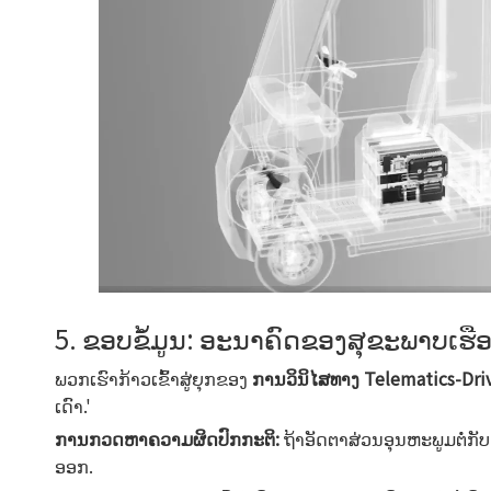
5. ຂອບຂໍ້ມູນ: ອະນາຄົດຂອງສຸຂະພາບເຮື
ພວກເຮົາກ້າວເຂົ້າສູ່ຍຸກຂອງ
ການວິນິໄສທາງ Telematics-Dr
ເດົາ.'
ການກວດຫາຄວາມຜິດປົກກະຕິ:
ຖ້າອັດຕາສ່ວນອຸນຫະພູມຕໍ
ອອກ.