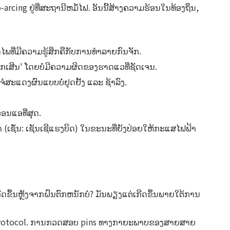
ng ຢູ່ທີ່ສະຖານີຫມໍ້ໄຟ. ອັນນີ້ສ້າງຄວາມຮ້ອນໃນທ້ອງຖິ່ນ,
ດໄພທີ່ມີຄວາມຮູ້ສຶກຄືກັບການທໍາລາຍກົນຈັກ.
ຸກເສີນ' ໂດຍບໍ່ມີຄວາມຜິດຂອງຮາດແວທີ່ຊັດເຈນ.
ສະແດງຜົນແບບບໍ່ຢຸດຢັ້ງ ແລະ ຊ້າລົງ.
່ອນແອທີ່ສຸດ.
າ (ເຊັ່ນ: ເຊັນເຊີແຮງບິດ) ໃນຂະນະທີ່ຍັງປ່ອຍໃຫ້ກະແສໄຟຟ້າ
ກີດຂຶ້ນຫຼັງຈາກຝົນຕົກຫນັກບໍ? ມັນພຽງແຕ່ເກີດຂຶ້ນພາຍໃຕ້ການ
rotocol​. ການກວດສອບ pins ທາງກາຍະພາບຂອງສາຍສາຍ