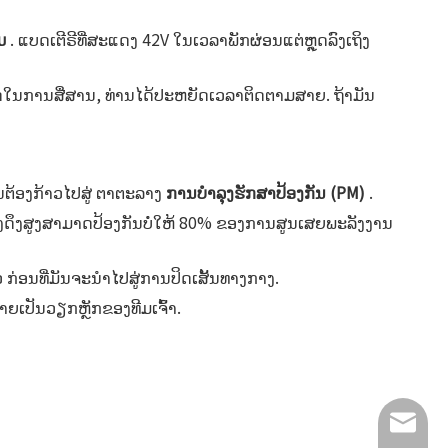
້ມ
​. ແບດເຕີຣີທີ່ສະແດງ 42V ໃນເວລາພັກຜ່ອນແຕ່ຫຼຸດລົງເຖິງ
ໍ້ຜິດພາດໃນການສື່ສານ, ທ່ານໄດ້ປະຫຍັດເວລາຕິດຕາມສາຍ. ຖ້າມັນ
ຕ້ອງກ້າວໄປສູ່ ຕາຕະລາງ
ການບໍາລຸງຮັກສາປ້ອງກັນ (PM)
.
ີແຮງດຶງສູງສາມາດປ້ອງກັນບໍ່ໃຫ້ 80% ຂອງການສູນເສຍພະລັງງານ
ວ ກ່ອນທີ່ມັນຈະນຳໄປສູ່ການປິດເສັ້ນທາງກາງ.
າຍເປັນວຽກຫຼັກຂອງທີມເຈົ້າ.
info@lu