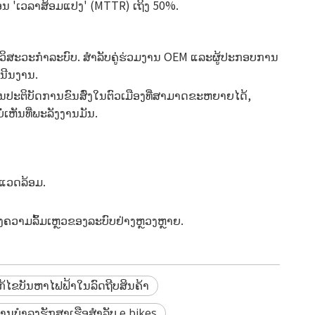
່ອນ 'ເວລາສ້ອມແປງ' (MTTR) ເຖິງ 50%.
ະວິສະວະກໍາລະບົບ. ສໍາລັບຄູ່ຮ່ວມງານ OEM ແລະຜູ້ປະກອບການ
ເນີນງານ.
ານປະຕິບັດການຂົນສົ່ງໃນຕົວເມືອງທີ່ສາມາດຂະຫຍາຍໄດ້,
່ເຫັນທີ່ພະລັງງານມັນ.
ງແວດລ້ອມ.
ຄວາມລົ້ມເຫຼວຂອງລະບົບຢ່າງຫຼວງຫຼາຍ.
ກ້ໄຂບັນຫາໄຟຟ້າໃນລົດຖີບສິນຄ້າ
ານບໍາລຸງຮັກສາເຮືອສໍາລັບ e bikes