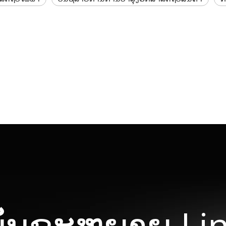
ັນຂະຫຍາຍ Lin