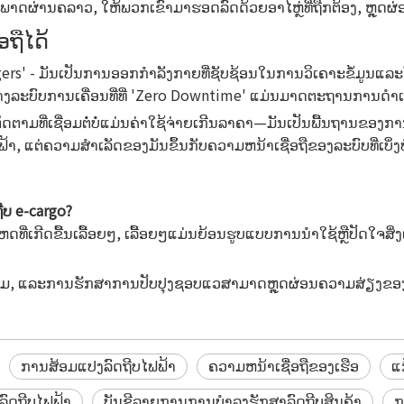
ດພາດຜ່ານຄລາວ, ໃຫ້ພວກເຂົາມາຮອດລົດດ້ວຍອາໄຫຼ່ທີ່ຖືກຕ້ອງ, ຫຼຸດຜ
ອຖືໄດ້
ers' - ມັນເປັນການອອກກໍາລັງກາຍທີ່ຊັບຊ້ອນໃນການວິເຄາະຂໍ້ມູນແລ
ສ້າງລະບົບການເຄື່ອນທີ່ທີ່ 'Zero Downtime' ແມ່ນມາດຕະຖານການດໍາ
ຕາມທີ່ເຊື່ອມຕໍ່ບໍ່ແມ່ນຄ່າໃຊ້ຈ່າຍເກີນລາຄາ—ມັນເປັນພື້ນຖານຂອງກ
 ແຕ່ຄວາມສໍາເລັດຂອງມັນຂຶ້ນກັບຄວາມຫນ້າເຊື່ອຖືຂອງລະບົບທີ່ເບິ່ງບໍ
ີບ e-cargo?
ດທີ່ເກີດຂື້ນເລື້ອຍໆ, ເລື້ອຍໆແມ່ນຍ້ອນຮູບແບບການນໍາໃຊ້ຫຼືປັດໃຈສິ່
າະສົມ, ແລະການຮັກສາການປັບປຸງຊອບແວສາມາດຫຼຸດຜ່ອນຄວາມສ່ຽງຂອງ
ການສ້ອມແປງລົດຖີບໄຟຟ້າ
ຄວາມຫນ້າເຊື່ອຖືຂອງເຮືອ
ແ
ົດຖີບໄຟຟ້າ
ບັນຊີລາຍການການບໍາລຸງຮັກສາລົດຖີບສິນຄ້າ
ກ