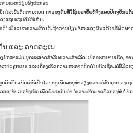
້າການແລກປ່ຽນອົງປະກອບ.
ິ​ນິດ​ໄສ​ເພື່ອ​ຕິດ​ຕາມ​ກວດ
​ກາ​ແຮງ​ດັນ​ທີ່​ໃຊ້​ເວ​ລາ​ທີ່​ແທ້​ຈິງ​ແລະ​ປັດ​ຈຸ​ບັນ​ແຕ
ແດງແຖບແຖບຊີ້ໃຫ້ເຫັນ.
່​ຮູ້​ຈັກ​ດີ​' ເພື່ອ​ແຍກ​ຄວາມ​ຜິດ​ໄດ້​. ຖ້າການປ່ຽນຈໍສະແດງຜົນແກ້ໄຂຂ
ງກັນ ແລະ ຄາດຄະເນ
ຮັກສາແມ່ນຍຸດທະສາດສໍາລັບຄວາມສໍາເລັດ. ເພື່ອຂະຫຍາຍເຮືອ, ທ່ານ
ectric grease ແລະເຄື່ອງເຮັດຄວາມສະອາດຕິດຕໍ່ໃນຕົວເຊື່ອມຕໍ່ທີ່ມ
ຫຼດບັນທຶກແບັດເຕີຣີເປັນໄລຍະໆເພື່ອລະບຸທ່າອ່ຽງຄວາມບໍ່ສົມດຸນຂອງເຊ
ກອງທັບເຮືອທັງໝົດ ເພື່ອຮັບປະກັນວ່າ 'ຄວາມຜິດພາດທົ່ວກອງທັບ' ບໍ່ກ