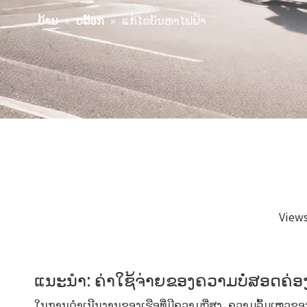
»
»
ແກ້ໄຂບັນຫາໄຟຟ້າ
ບ້ານ
ບລັອກ
View
ແນະນໍາ: ຄ່າໃຊ້ຈ່າຍຂອງຄວາມບໍ່ສອດຄ່
ໃນການດໍາເນີນງານຂອງເຮືອທີ່ມີຄວາມຖີ່ສູງ, ຄວາມລົ້ມເຫຼວຂ