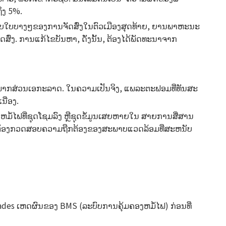
ິງ 5%.
ບ. ໃນຂອບໃບບາງໆຂອງການຈັດສົ່ງໃນຕົວເມືອງສຸດທ້າຍ, ຍານພາຫະນະ
ສົ່ງ. ການແກ້ໄຂບັນຫາ, ດັ່ງນັ້ນ, ຕ້ອງໄດ້ພັດທະນາຈາກ
ອງພາກສ່ວນເອກະລາດ. ໃນຄວາມເປັນຈິງ, ແພລະຕະຟອມທີ່ທັນສະ
ື່ອງ.
ມໍ້ໄຟທີ່ຊຸດໂຊມລົງ ຫຼືຊຸດຂໍ້ມູນເສຍຫາຍໃນ ສາຍການສື່ສານ
ທ່ານຕ້ອງກວດສອບຄວາມຖືກຕ້ອງຂອງສະພາບແວດລ້ອມທີ່ສະຫນັບ
ades ເຫດຜົນຂອງ BMS (ລະບົບການຄຸ້ມຄອງຫມໍ້ໄຟ) ກ່ອນທີ່