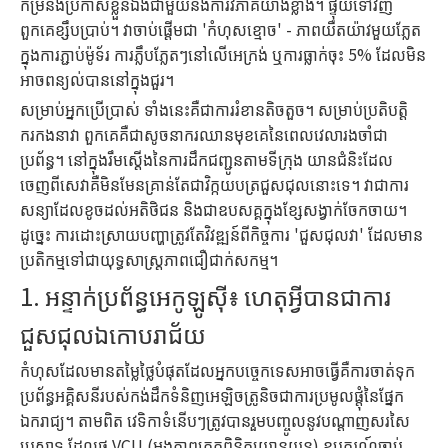
កម្រនឹងប្រកាសខ្លួនឯងជាមួយនឹងការវិភាគយ៉ាងខ្លាំង។ ផ្ទុយទៅវិញ
ពួកគេខ្សឹបប្រាប់។ វាចាប់ផ្តើមជា 'កំហុសខ្មោច' - ភាពយឺតយ៉ាវមួយភ្លែត
ក្នុងការភ្ជាប់ម៉ូទ័រ ការភ្លឹបភ្លែតៗនៅលើអេក្រង់ ឬការធ្លាក់ចុះ 5% ដែលមិន
អាចពន្យល់បាននៅក្នុងជួរ។
សម្រាប់អ្នកប្រើប្រាស់ ទាំងនេះគឺជាការរំខានតិចតួច។ សម្រាប់ប្រតិបត្តិ
ករកងនាវា ពួកគេគឺជាសូចនាករឈានមុខគេនៃពេលវេលារងចាំជា
ប្រព័ន្ធ។ នៅក្នុងរឹមស្តើងនៃការដឹកជញ្ជូនតាមទីក្រុង យានជំនិះដែល
ចេញពីសេវាគឺមិនមែនគ្រាន់តែជាវិក្កយបត្រជួសជុលនោះទេ។ វា​ជា​ការ​
សន្យា​ដែល​ខូច​ដល់​អតិថិជន និង​ជា​ឧបសគ្គ​ក្នុង​ខ្សែ​សង្វាក់​ចែកចាយ។
ដូច្នេះ ការដោះស្រាយបញ្ហាត្រូវតែវិវឌ្ឍន៍ពីកិច្ចការ 'ជួសជុលវា' ដែលមាន
ប្រតិកម្មទៅជាយុទ្ធសាស្ត្រភាពជឿជាក់សកម្ម។
1. អន្ទាក់ប្រព័ន្ធអេកូឡូស៊ី៖ ហេតុអ្វីបានជាការ
ជួសជុលឯកោបរាជ័យ
កំហុសដែលមានតម្លៃថ្លៃបំផុតដែលអ្នកបច្ចេកទេសអាចធ្វើគឺការចាត់ទុក
ប្រព័ន្ធអគ្គិសនីរបស់កង់ដឹកទំនិញអេឡិចត្រូនិចជាការប្រមូលផ្តុំនៃផ្នែក
ឯករាជ្យ។ តាមពិត វេទិកាទំនើបៗត្រូវបានរួមបញ្ចូលនូវបណ្តាញសរសៃ
ប្រសាទ ដែលថ្ម VCU (អង្គភាពត្រួតពិនិត្យយានយន្ត) ឧបករណ៍ចាប់