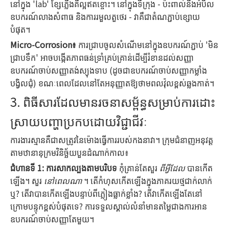
នៅក្នុង 'lab' ខ្សែភ្លើងគឺល្អឥតខ្ចោះ។ នៅក្នុងទីក្រុង - ប៉ះពាល់នឹងអំបិល
ឧបករណ៍លាងសំពាធ និងការរមួលតួថេរ - វាគឺជាតំណភ្ជាប់ខ្សោយ
បំផុត។
Micro-Corrosion៖
ការជ្រាបចូលសំណើមនៅក្នុងឧបករណ៍ភ្ជាប់ 'មិន
ជ្រាបទឹក' អាចបង្កើតភាពធន់ទ្រាំគ្រប់គ្រាន់ដើម្បីរំខានដល់សញ្ញា
ឧបករណ៍ចាប់សញ្ញាតង់ស្យុងទាប (ដូចជាឧបករណ៍ចាប់សញ្ញាកម្លាំង
បង្វិលជុំ) ខណៈពេលដែលនៅតែអនុញ្ញាតឱ្យថាមពលវ៉ុលខ្ពស់ឆ្លងកាត់។
3. ពិធីសារដែលមានរចនាសម្ព័ន្ធសម្រាប់ការដោះ
ស្រាយបញ្ហាប្រកបដោយវិជ្ជាជីវៈ
ការងារស្មានគឺជាសត្រូវនៃម៉ោងធ្វើការរបស់កងនាវា។ ក្រុម​ជំនាញ​អនុវត្ត​
តាម​ឋានានុក្រម​វិនិច្ឆ័យ​បួន​ដំណាក់កាល៖
ជំហានទី 1: ការសាកល្បងតាមបរិបទ
កុំគ្រាន់តែសួរ
ពីអ្វីដែល
បានកើត
ឡើង។ សួរ
នៅពេលណា
។ តើ​កំហុស​កើត​ឡើង​ក្នុង​ភាគរយ​ថ្ម​ជាក់លាក់​
ឬ? តើវាបានកើតឡើងបន្ទាប់ពីភ្លៀងធ្លាក់ខ្លាំង? តើវាកើតឡើងតែនៅ
ក្រោមបន្ទុកខ្ពស់បំផុតទេ? ការទទួលស្គាល់លំនាំមានតម្លៃជាងការអាន
ឧបករណ៍ចាប់សញ្ញាតែមួយ។