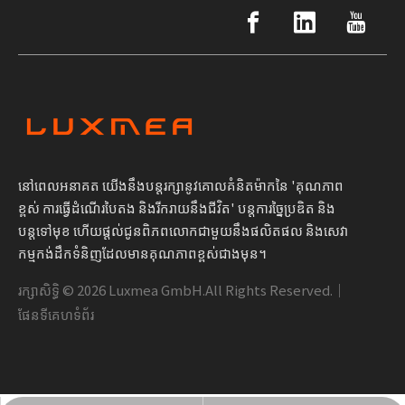
នៅពេលអនាគត យើងនឹងបន្តរក្សានូវគោលគំនិតម៉ាកនៃ 'គុណភាព
ខ្ពស់ ការធ្វើដំណើរបៃតង និងរីករាយនឹងជីវិត' បន្តការច្នៃប្រឌិត និង
បន្តទៅមុខ ហើយផ្តល់ជូនពិភពលោកជាមួយនឹងផលិតផល និងសេវា
កម្មកង់ដឹកទំនិញដែលមានគុណភាពខ្ពស់ជាងមុន។
រក្សាសិទ្ធិ ©
2026
Luxmea GmbH.All Rights Reserved.｜
ផែនទីគេហទំព័រ