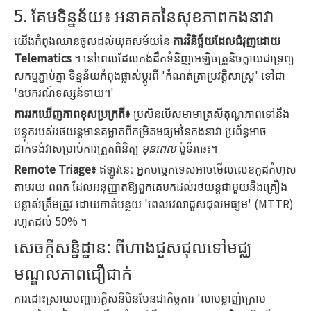
5. គែមទិន្នន័យ៖ អនាគតនៃសុខភាពកងនាវា
យើង​កំពុង​ឈាន​ចូល​ដល់​យុគសម័យ​នៃ
​ការ​វិនិច្ឆ័យ​ដែល​ជំរុញ​ដោយ
Telematics
។ នៅពេលដែលកង់ដឹកទំនិញអេឡិចត្រូនិចក្លាយជាទ្រព្យ
សកម្មភ្ជាប់គ្នា ទិន្នន័យកំពុងផ្លាស់ប្តូរពី 'កំណត់ត្រាប្រវត្តិសាស្ត្រ' ទៅជា
'ឧបករណ៍ទស្សន៍ទាយ។'
ការរកឃើញភាពខុសប្រក្រតី៖
ប្រសិនបើសមាមាត្រសីតុណ្ហភាពទៅនឹង
បន្ទុករបស់រថយន្តមានគម្លាតពីកម្រិតមធ្យមនៃកងនាវា ប្រព័ន្ធអាច
ដាក់ទង់វាសម្រាប់ការត្រួតពិនិត្យ
មុនពេល
ម៉ូទ័រឆេះ។
Remote Triage៖
ឥឡូវនេះ អ្នកបច្ចេកទេសអាចមើលលេខកូដកំហុស
តាមរយៈពពក ដែលអនុញ្ញាតឱ្យពួកគេមកដល់រថយន្តជាមួយនឹងគ្រឿង
បន្លាស់ត្រឹមត្រូវ ដោយកាត់បន្ថយ 'ពេលវេលាជួសជុលមធ្យម' (MTTR)
រហូតដល់ 50% ។
សេចក្តីសន្និដ្ឋាន: ពីហាងជួសជុលទៅមជ្ឈ
មណ្ឌលភាពជឿជាក់
ការដោះស្រាយបញ្ហាអគ្គិសនីមិនមែនជាកិច្ចការ 'លាបខ្លាញ់ក្រោម