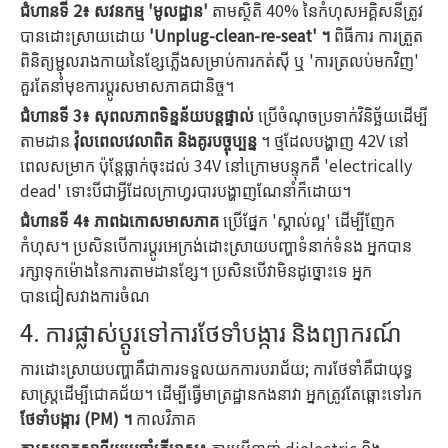
ជំហានទី 2៖ សវនកម្ម 'មូលដ្ឋាន'
តាមស្ថិតិ 40% នៃកំហុសអគ្គិសនីត្រូវ
បានដោះស្រាយដោយ
'Unplug-clean-re-seat' ។
ពិធីការ ការត្រួត
ពិនិត្យម្ជុលរាងកាយនៃខ្សែភ្លើងសម្រាប់ការកត់សុី ឬ 'ការត្រលប់មកវិញ'
គួរតែនាំមុខការប្តូរសមាសភាគជានិច្ច។
ជំហានទី 3៖ សុពលភាពទិន្នន័យបន្តផ្ទាល់
ប្រើចំណុចប្រទាក់វិនិច្ឆ័យដើម្បី
តាមដាន
វ៉ុលពេលវេលាពិត និងគូរបច្ចុប្បន្ន
។ ថ្មដែលបង្ហាញ 42V នៅ
ពេលសម្រាក ប៉ុន្តែធ្លាក់ចុះដល់ 34V នៅក្រោមបន្ទុកគឺ 'electrically
dead' ទោះបីជាអ្វីដែលក្រាហ្វរបារបង្ហាញណែនាំក៏ដោយ។
ជំហាន​ទី 4៖ ភាព​ឯកោ​សមាសភាគ
​ប្រើ​ផ្នែក 'ស្គាល់​ល្អ' ដើម្បី​ញែក​
កំហុស។ ប្រសិនបើការប្តូរអេក្រង់ដោះស្រាយបញ្ហាទំនាក់ទំនង អ្នកបាន
រក្សាទុកម៉ោងនៃការតាមដានខ្សែ។ ប្រសិនបើវាមិនដូច្នោះទេ អ្នក
បានជៀសវាងការចំណ
4. ការផ្លាស់ប្តូរទៅការថែទាំបង្ការ និងព្យាករណ៍
ការដោះស្រាយបញ្ហាគឺជាការទទួលយកការបរាជ័យ; ការថែទាំគឺជាយុទ្ធ
សាស្ត្រដើម្បីជោគជ័យ។ ដើម្បីធ្វើមាត្រដ្ឋានកងនាវា អ្នកត្រូវតែឆ្ពោះទៅរក
ថែទាំបង្ការ (PM) ។
កាលវិភាគ