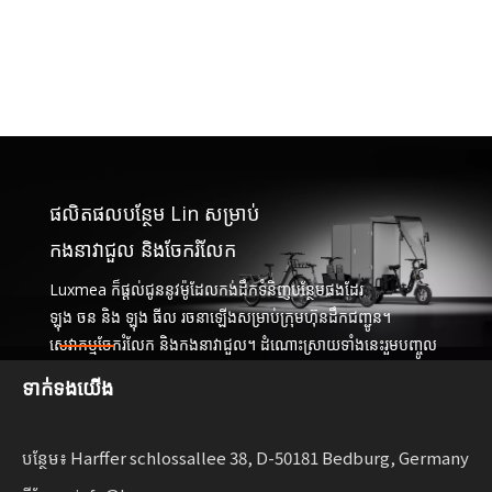
ផលិតផលបន្ថែម Lin សម្រាប់
កងនាវាជួល និងចែករំលែក
Luxmea ក៏ផ្តល់ជូននូវម៉ូដែលកង់ដឹកទំនិញបន្ថែមផងដែរ
ឡុង ចន និង ឡុង ធីល រចនាឡើងសម្រាប់ក្រុមហ៊ុនដឹកជញ្ជូន។
សេវាកម្មចែករំលែក និងកងនាវាជួល។ ដំណោះស្រាយទាំងនេះរួមបញ្ចូល
គ្នានូវមុខងារ
ទាក់ទង​យើង
ជាមួយនឹងភាពបត់បែនសម្រាប់អាជីវកម្ម ពង្រីកការចល័តប្រកបដោយ
និរន្តរភាព។
បន្ថែម៖ Harffer schlossallee 38, D-50181 Bedburg, Germany