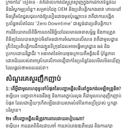
ក្រចកដៃ' ទៀតទេ - វាគឺជាលំហាត់ដ៏ស្មុគ្រស្មាញក្នុងការវិភាគទិន្នន័យ
និងវិស្វកម្មប្រព័ន្ធ។ សម្រាប់ដៃគូ OEM និងប្រតិបត្តិករកងនាវា គោលដៅ
មិនត្រឹមតែជួសជុលកង់ឱ្យលឿនជាងមុនប៉ុណ្ណោះទេ វា​គឺ​ជា​ការ​បង្កើត​
ប្រព័ន្ធ​ចល័ត​ដែល 'Zero Downtime' ជា​ស្តង់ដារ​ប្រតិបត្តិការ។
ការវិនិយោគលើពិធីការរោគវិនិច្ឆ័យដែលមានរចនាសម្ព័ន្ធ និងការត្រួត
ពិនិត្យដែលបានតភ្ជាប់មិនមែនជាការចំណាយលើសទេ វាគឺជាមូលដ្ឋាន
គ្រឹះនៃប្រតិបត្តិការដឹកជញ្ជូនទីក្រុងដែលអាចធ្វើមាត្រដ្ឋាន ធន់ និង
ប្រកបដោយវិជ្ជាជីវៈ។ អនាគតនៃម៉ាយចុងក្រោយគឺអគ្គិសនី ប៉ុន្តែភាព
ជោគជ័យរបស់វាអាស្រ័យលើភាពជឿជាក់នៃប្រព័ន្ធដែលមើលមិនឃើញ
ដែលផ្តល់ថាមពលដល់វា។
សំណួរគេសួរញឹកញាប់
1: តើអ្វីជាមូលហេតុទូទៅបំផុតនៃបញ្ហាអគ្គិសនីនៅក្នុងកង់អេឡិចត្រូនិច?
ចម្លើយ៖ បញ្ហាទាក់ទងនឹងថ្ម និងការតភ្ជាប់រលុង គឺជាមូលហេតុញឹកញាប់
បំផុត ដែលជារឿយៗកើតឡើងដោយសារលំនាំនៃការប្រើប្រាស់ ឬកត្តា
បរិស្ថាន។
២៖ តើ​បញ្ហា​អគ្គិសនី​ត្រូវ​ការពារ​ដោយ​របៀប​ណា?
ចម្លើយ៖ ការត្រួតពិនិត្យជាប្រចាំ ការគ្រប់គ្រងថ្មត្រឹមត្រូវ និងការរក្សា