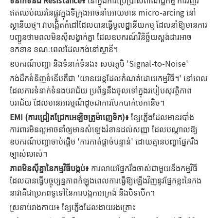
ទំនាក់ទំនង Resistance៖
នៅក្នុងការប្រើប្រាស់ពាណិជ្ជកម្ម ការរំញ័រ
ឥតឈប់ឈរនៃផ្លូវក្នុងទីក្រុងអាចនាំអោយមាន micro-arcing នៅ
ស្ថានីយថ្ម។ វាបង្កើតកំដៅដែលបានធ្វើមូលដ្ឋានីយកម្ម ដែលនាំឱ្យមានការ
បញ្ជូនថាមពលមិនស៊ីសង្វាក់គ្នា ដែលឧបករណ៍វិនិច្ឆ័យស្តង់ដារអាច
ខកខាន ខណៈពេលដែលកង់នៅស្ថានី។
ឧបករណ៍បញ្ជា និងទំនាក់ទំនង៖ សមរភូមិ 'Signal-to-Noise'
កង់ដឹកទំនិញទំនើបគឺជា 'យានយន្តដែលកំណត់ដោយកម្មវិធី។' នៅពេល
ដែលការទំនាក់ទំនងបរាជ័យ ប្រព័ន្ធនឹងចូលទៅក្នុងរបៀបសុវត្ថិភាព
បរាជ័យ ដែលមានអារម្មណ៍ដូចជាការបែកបាក់មេកានិច។
EMI (ការជ្រៀតជ្រែកអេឡិចត្រូម៉ាញេទិក)៖
ខ្សែភ្លើងដែលមានរបាំង
ការពារមិនល្អអាចនាំឲ្យមានសំឡេងរំខានដល់សញ្ញា ដែលបណ្តាលឱ្យ
ឧបករណ៍បញ្ជាចាប់ផ្តើម 'ការកាត់ផ្តាច់បន្ទាន់' ដោយគ្មានបញ្ហាផ្នែករឹង
ច្បាស់លាស់។
ភាពមិនស៊ីគ្នានៃកម្មវិធីបង្កប់៖
ការលាយផ្នែករឹងចាស់ជាមួយនឹងកម្មវិធី
ដែលបានធ្វើបច្ចុប្បន្នភាពកំឡុងពេលការធ្វើឱ្យឡើងវិញនូវផ្នែកខ្លះនៃកង
នាវាគឺជាប្រភពទូទៅនៃការបង្កកអេក្រង់ និងបិទបើក។
ស្រទាប់រាងកាយ៖ ខ្សែភ្លើងដែលងាយរងគ្រោះ