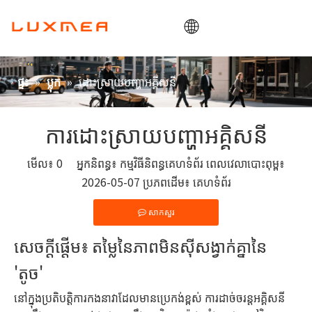
ផ្ទះ
»
»
ដោះស្រាយបញ្ហាអគ្គីសនី
ផ្ទះ
ប្លុក
ក្រុមហ៊ុន
ឡានដឹកទំនិញ
ការដោះស្រាយបញ្ហាអគ្គិសនី
ឧបករណ៍ប្រើប្រាស់
មើល៖
0
អ្នកនិពន្ធ៖ កម្មវិធីនិពន្ធគេហទំព័រ ពេលវេលាបោះពុម្ព៖
ODM/OEM
2026-05-07 ប្រភពដើម៖
គេហទំព័រ
ប្លុក
សាកសួរ
ទំនាក់ទំនង
សេចក្តីផ្តើម៖ តម្លៃនៃភាពមិនស៊ីសង្វាក់គ្នានៃ
'តូច'
នៅក្នុងប្រតិបត្តិការកងនាវាដែលមានប្រេកង់ខ្ពស់ ការដាច់ចរន្តអគ្គិសនី