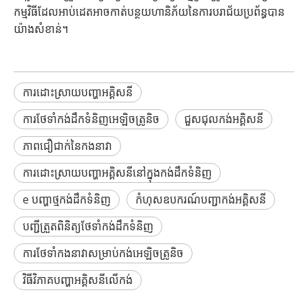
កម្មវិធីដែលអាប់ដេតអាចកាត់បន្ថយហានិភ័យនៃការបរាជ័យប្រព័ន្ធបាន
យ៉ាងសំខាន់។
ការដោះស្រាយបញ្ហាអគ្គិសនី
ការថែទាំកង់ដឹកទំនិញអេឡិចត្រូនិច
ជួសជុលកង់អគ្គិសនី
ភាពជឿជាក់នៃកងនាវា
ការដោះស្រាយបញ្ហាអគ្គិសនីនៅក្នុងកង់ដឹកទំនិញ
e បញ្ហាថ្មកង់ដឹកទំនិញ
កំហុសឧបករណ៍បញ្ជាកង់អគ្គិសនី
បញ្ជីត្រួតពិនិត្យថែទាំកង់ដឹកទំនិញ
ការថែទាំកងនាវាសម្រាប់កង់អេឡិចត្រូនិច
វិធី​វិភាគ​បញ្ហា​អគ្គិសនី​លើ​កង់