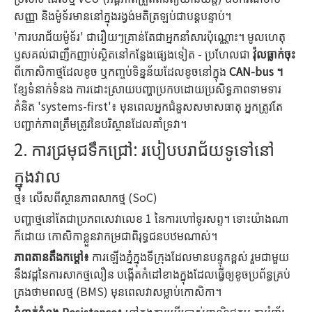
សញ្ញា និងម៉ូទ័រមាននៅក្នុងរង្វង់មតិត្រឡប់ជាបន្តបន្ទាប់។
'ការបរាជ័យម៉ូទ័រ' ជារឿយៗគ្រាន់តែជាអ្នកនាំសារប៉ុណ្ណោះ។ មូលហេតុ
ឫសគល់ជាញឹកញាប់ស្ថិតនៅកន្លែងផ្សេងទៀត - ប្រហែលជា
វ៉ុលធ្លាក់ចុះ
ពីកោសិកាថ្មដែលខូច ឬកញ្ចប់ទិន្នន័យដែលខូចនៅក្នុង
CAN-bus ។
ខ្សែទំនាក់ទំនង ការដោះស្រាយបញ្ហាប្រកបដោយប្រសិទ្ធភាពទាមទារ
គំនិត 'systems-first'៖ មុនពេលអ្នកជំនួសសមាសធាតុ អ្នកត្រូវតែ
បញ្ជាក់ភាពត្រឹមត្រូវនៃបរិស្ថានដែលគាំទ្រវា។
2. ការជ្រមុជទឹកជ្រៅ: របៀបបរាជ័យទូទៅនៅ
ក្នុងវាល
ថ្ម៖ លើសពីស្ថានភាពសាកថ្ម (SoC)
បញ្ហាថ្មនៅតែជាប្រភពសេវាលេខ 1 នៃការហៅទូរសព្ទ។ ទោះយ៉ាងណា
ក៏ដោយ កោសិកាខ្លួនវាកម្រជាពិរុទ្ធជនបឋមណាស់។
ភាពតានតឹងកម្ដៅ៖
ការឡើងភ្នំក្នុងទីក្រុងដែលមានបន្ទុកខ្ពស់ រួមជាមួយ
នឹងវដ្តនៃការសាកថ្មលឿន បង្កើតកំដៅខាងក្នុងដែលធ្វើឲ្យខូចប្រព័ន្ធគ្រប់
គ្រងថាមពលថ្ម (BMS) មុនពេលវាសម្លាប់កោសិកា។