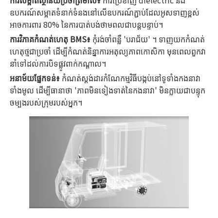
ការសម្អាតស្ថានីយប្រចាំត្រីមាស៖
ការប្រើខាញ់ dielectric និង
ឧបករណ៍សម្អាតទំនាក់ទំនងនៅលើឧបករណ៍ភ្ជាប់ដែលអូសទាញខ្ពស់
អាចការពារ 80% នៃការបាត់បង់ថាមពលជាបន្តបន្ទាប់។
ការវិភាគកំណត់ហេតុ BMS៖
កុំរង់ចាំពន្លឺ 'បរាជ័យ' ។ ទាញយកកំណត់
ហេតុថ្មជាប្រចាំ ដើម្បីកំណត់និន្នាការអតុល្យភាពកោសិកា មុនពេលពួកវា
នាំទៅដល់ការបិទផ្លូវពាក់កណ្តាល។
អនាម័យផ្នែកទន់៖
កំណត់ស្តង់ដារកំណែកម្មវិធីបង្កប់នៅទូទាំងកងនាវា
ទាំងមូល ដើម្បីធានាថា 'ភាពមិនទៀងទាត់នៃកងនាវា' មិនក្លាយជាបន្ទុក
ចម្បងរបស់ក្រុមរបស់អ្នក។