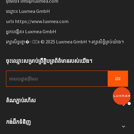
អ៊ីមែល៖ info@luxmea.com
ឈ្មោះ៖ Luxmea GmbH
url៖ https://www.luxmea.com
អ្នកបង្កើត៖ Luxmea GmbH
រក្សាសិទ្ធខ្ចោ�ាំ៖ © 2025 Luxmea GmbH ។ រក្សាសិទ្ធិគ្រប់យ៉ាង។
ចុះឈ្មោះសម្រាប់ព្រឹត្តិបត្រព័ត៌មានរបស់យើង។
ជាវ
តំណភ្ជាប់រហ័ស
កង់ដឹកទំនិញ