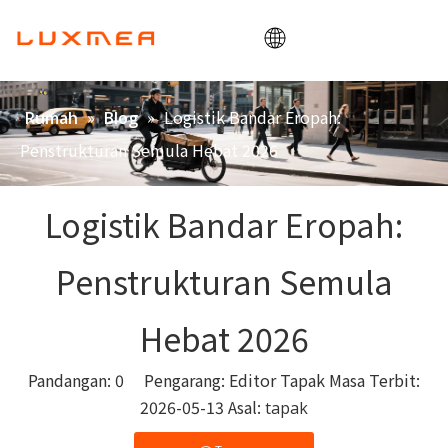
Rumah
»
»
Logistik Bandar Eropah:
Rumah
Blog
Syarikat
Penstrukturan Semula Hebat 2026
Basikal kargo
Utiliti
Logistik Bandar Eropah:
ODM/OEM
Penstrukturan Semula
Blog
Kenalan
Hebat 2026
Pandangan:
0
Pengarang: Editor Tapak Masa Terbit:
2026-05-13 Asal:
tapak