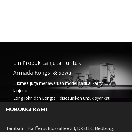
Lin Produk Lanjutan untuk
Armada Kongsi & Sewa
Luxmea juga menawarkan model basikal kargo
lanjutan,
Long John dan Longtail, disesuaikan untuk syarikat
logistik,
HUBUNGI KAMI
perkhidmatan perkongsian dan armada sewa.
Penyelesaian ini menggabungkan fungsi
dengan fleksibiliti untuk perniagaan meningkatkan
Tambah：Harffer schlossallee 38, D-50181 Bedburg,