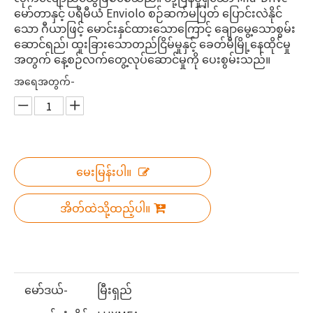
မော်တာနှင့် ပရီမီယံ Enviolo စဉ်ဆက်မပြတ် ပြောင်းလဲနိုင်
သော ဂီယာဖြင့် မောင်းနှင်ထားသောကြောင့် ချောမွေ့သောစွမ်း
ဆောင်ရည်၊ ထူးခြားသောတည်ငြိမ်မှုနှင့် ခေတ်မီမြို့နေထိုင်မှု
အတွက် နေ့စဉ်လက်တွေ့လုပ်ဆောင်မှုကို ပေးစွမ်းသည်။
အရေအတွက်-
မေးမြန်းပါ။
အိတ်ထဲသို့ထည့်ပါ။
မော်ဒယ်-
မြီးရှည်