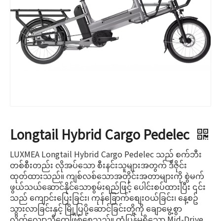
Longtail Hybrid Cargo Pedelec
LUXMEA Longtail Hybrid Cargo Pedelec သည် စက်ဘီး
တစ်စီးတည်း လိုအပ်သော စီးနင်းသူများအတွက် ဒီဇိုင်း
ထုတ်ထားသည်။ ကျစ်လစ်သောအတိုင်းအတာများကို စွဲမက်
ဖွယ်သယ်ဆောင်နိုင်သောစွမ်းရည်ဖြင့် ပေါင်းစပ်ထားပြီး ၎င်း
သည် ကျောင်းပြေးခြင်း၊ ကုန်ခြောက်စျေးဝယ်ခြင်း၊ နေ့စဥ်
သွားလာခြင်းနှင့် မြို့ပြပို့ဆောင်ခြင်းတို့ကို ချောမွေ့စွာ
လိုက်လျောညီထွေဖြစ်စေသည်။ တုံ့ပြန်မှုရှိသော Mid-Drive