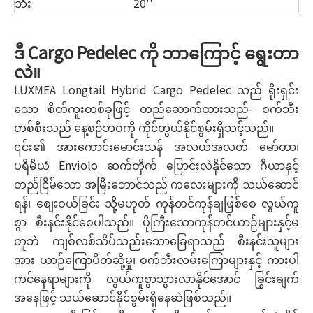
ဘီး
20''
ဒီ Cargo Pedelec ကို ဘာကြောင့် ရွေးတာ
လဲ။
LUXMEA Longtail Hybrid Cargo Pedelec သည် ရိုးရှင်း
သော စိတ်ကူးတစ်ခုဖြင့် တည်ဆောက်ထားသည်- စက်ဘီး
တစ်စီးသည် နေ့စဉ်ဘဝကို ကိုင်တွယ်နိုင်စွမ်းရှိသင့်သည်။
၎င်း၏ အားကောင်းမောင်းသန် အလယ်အလတ် မော်တာ၊
ပရီမီယံ Enviolo ဆက်တိုက် ပြောင်းလဲနိုင်သော ဂီယာနှင့်
တည်ငြိမ်သော အမြီးဘောင်သည် ကလေးများကို သယ်ဆောင်
ရန်၊ စျေးဝယ်ခြင်း သို့မဟုတ် ကုန်တင်ကုန်ချဖြစ်စေ လွယ်ကူ
စွာ စီးနင်းနိုင်စေပါသည်။ ပိုကြီးသောကုန်တင်ယာဉ်များနှင့်မ
တူဘဲ ကျစ်လစ်သိပ်သည်းသောခြေရာသည် စီးနင်းသူများ
အား ယာဉ်ကြောပိတ်ဆို့မှု၊ စက်ဘီးလမ်းကြောများနှင့် ကားပါ
ကင်နေရာများကို လွယ်ကူစွာသွားလာနိုင်အောင် ခြွင်းချက်
အနေဖြင့် သယ်ဆောင်နိုင်စွမ်းရှိနေဆဲဖြစ်သည်။