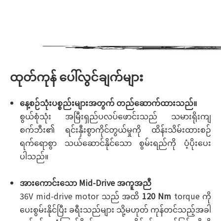
ထုတ်ကုန် ပေါ်လွင်ချက်များ
နေ့စဉ်သုံးပစ္စည်းများအတွက် တည်ဆောက်ထားသည်။
စွယ်စုံသုံး အမြီးရှည်ပလပ်ဖောင်းသည် သမားရိုးကျ
စက်ဘီး၏ ရင်းနှီးစွာကိုင်တွယ်မှုကို ထိန်းသိမ်းထားစဉ်
ရက်ရောစွာ သယ်ဆောင်နိုင်သော စွမ်းရည်ကို ပံ့ပိုးပေး
ပါသည်။
အားကောင်းသော Mid-Drive အကူအညီ
36V mid-drive motor သည် အထိ
120 Nm
torque ကို
ပေးစွမ်းနိုင်ပြီး ခရီးသည်များ သို့မဟုတ် ကုန်တင်သည့်အခါ