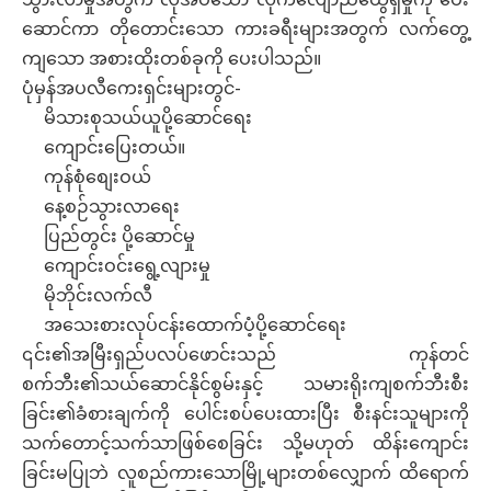
ဆောင်ကာ တိုတောင်းသော ကားခရီးများအတွက် လက်တွေ့
ကျသော အစားထိုးတစ်ခုကို ပေးပါသည်။
ပုံမှန်အပလီကေးရှင်းများတွင်-
မိသားစုသယ်ယူပို့ဆောင်ရေး
ကျောင်းပြေးတယ်။
ကုန်စုံစျေးဝယ်
နေ့စဉ်သွားလာရေး
ပြည်တွင်း ပို့ဆောင်မှု
ကျောင်းဝင်းရွေ့လျားမှု
မိုဘိုင်းလက်လီ
အသေးစားလုပ်ငန်းထောက်ပံ့ပို့ဆောင်ရေး
၎င်း၏အမြီးရှည်ပလပ်ဖောင်းသည် ကုန်တင်
စက်ဘီး၏သယ်ဆောင်နိုင်စွမ်းနှင့် သမားရိုးကျစက်ဘီးစီး
ခြင်း၏ခံစားချက်ကို ပေါင်းစပ်ပေးထားပြီး စီးနင်းသူများကို
သက်တောင့်သက်သာဖြစ်စေခြင်း သို့မဟုတ် ထိန်းကျောင်း
ခြင်းမပြုဘဲ လူစည်ကားသောမြို့များတစ်လျှောက် ထိရောက်