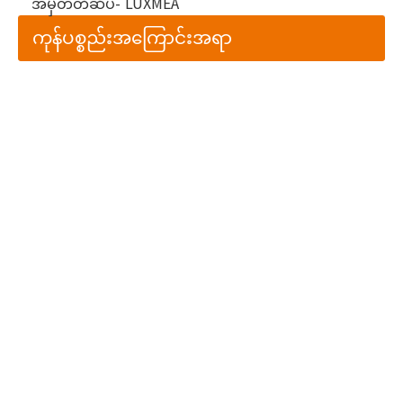
အမှတ်တံဆိပ်-
LUXMEA
ကုန်ပစ္စည်းအကြောင်းအရာ