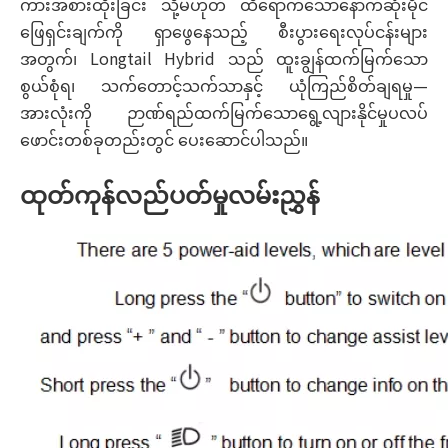
ကားအစားထိုးခြင်း သို့မဟုတ် ထိရောက်သောနောက်ဆုံးမိုင်
ဖြေရှင်းချက်ကို ရှာဖွေနေသည့် စီးပွားရေးလုပ်ငန်းများ
အတွက်၊ Longtail Hybrid သည် ထူးချွန်ထက်မြက်သော
စွယ်စုံရ၊ သက်တောင့်သက်သာနှင့် ယုံကြည်စိတ်ချရမှု—
အားလုံးကို ဉာဏ်ရည်ထက်မြက်သောရွေ့လျားနိုင်မှုပလပ်
ဖောင်းတစ်ခုတည်းတွင် ပေးဆောင်ပါသည်။
ထုတ်ကုန်လည်ပတ်မှုလမ်းညွှန်