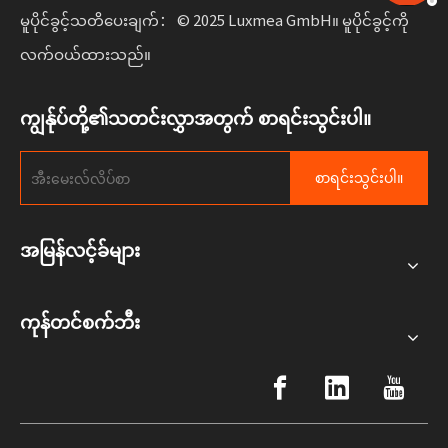
မူပိုင်ခွင့်သတိပေးချက်： © 2025 Luxmea GmbH။ မူပိုင်ခွင့်ကို
လက်ဝယ်ထားသည်။
ကျွန်ုပ်တို့၏သတင်းလွှာအတွက် စာရင်းသွင်းပါ။
စာရင်းသွင်းပါ။
အမြန်လင့်ခ်များ
ကုန်တင်စက်ဘီး