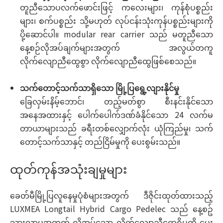
တူညီသောပလက်ဖောင်းဖြင့် ကလေးများ၊ ကုန်စုံပစ္စည်း
များ၊ စက်ပစ္စည်း သို့မဟုတ် လုပ်ငန်းသုံးကုန်ပစ္စည်းများကို
ပို့ဆောင်ပါ။ modular rear carrier သည် မတူညီသော
နေ့စဉ်လိုအပ်ချက်များအတွက် အလွယ်တကူ
လိုက်လျောညီထွေစွာ လိုက်လျောညီထွေဖြစ်စေသည်။
သက်တောင့်သက်သာရှိသော မြို့ပြရွေ့လျားနိုင်မှု
ခြေလှမ်းနိမ့်ဘောင်၊ တည့်မတ်စွာ စီးနင်းနိုင်သော
အနေအထားနှင့် ပေါက်ပေါက်ဒဏ်ခံနိုင်သော 24 လက်မ
တာယာများသည် ခရီးတစ်လျှောက်လုံး ယုံကြည်မှု၊ သက်
တောင့်သက်သာနှင့် တည်ငြိမ်မှုကို ပေးစွမ်းသည်။
ထုတ်ကုန်အသုံးချမှုများ
ခေတ်မီမြို့ပြလူနေမှုပုံစံများအတွက် ဒီဇိုင်းထုတ်ထားသည့်
LUXMEA Longtail Hybrid Cargo Pedelec သည် နေ့စဥ်
သွားလာမှုအတွက် လိုအပ်သော လိုက်လျောညီထွေရှိမှုကို ပေး