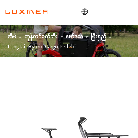
အိမ်
»
»
»
»
အိမ်
ကုန်တင်စက်ဘီး
မော်ဒယ်
မြီးရှည်
ကုမ္ပဏီ
Longtail Hybrid Cargo Pedelec
ကုန်တင်ဘီး
ရှိမှာပေါ့။
ODM/OEM
ဘလော့
ဆက်သွယ်ရန်