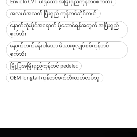
Enviolo CVT ပါရှိသော အမြီးရှည်ကုန်တင်စက်ဘီး
အလယ်အလတ် မြီးရှည် ကုန်တင်ဆိုင်ကယ်
နောက်ဆုံးမိုင်အရောက် ပို့ဆောင်ရန်အတွက် အမြီးရှည်
စက်ဘီး
နောက်ဘက်ခန်းပါသော မိသားစုလျှပ်စစ်ကုန်တင်
စက်ဘီး
မြို့ပြအမြီးရှည်ကုန်တင် pedelec
OEM longtail ကုန်တင်စက်ဘီးထုတ်လုပ်သူ