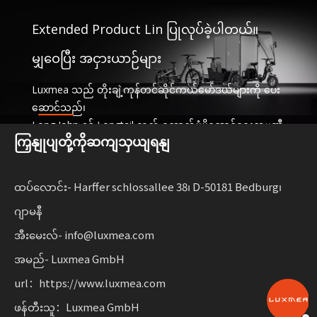
Extended Product Lin ပြုလုပ်ခဲ့ပါတယ်။
မျှဝေပြီး အငှားယာဉ်များ
Luxmea သည် တိုးချဲ့ကုန်တင်ဆိုင်ကယ်မော်ဒယ်များကို ပေး
ဆောင်သည်၊
Long John နှင့် Longtail သည် ထောက်ပံ့ပို့ဆောင်ရေးကုမ္ပဏီ
ကြှနျုပျတို့ကိုဆကျသှယျရနျ
များအတွက် အံဝင်ခွင်ကျဖြစ်ပြီး၊
ဝန်ဆောင်မှုများနှင့် အငှားယာဉ်များကို မျှဝေခြင်း။ ဤဖြေရှင်း
နည်းများသည် လုပ်ဆောင်နိုင်စွမ်းကို ပေါင်းစပ်ထားသည်။
ထပ်လောင်း- Harffer schlossallee 38၊ D-50181 Bedburg၊
စီးပွားရေးလုပ်ငန်းများအတွက် လိုက်လျောညီထွေရှိမှုနှင့်အတူ
ဂျာမနီ
စဉ်ဆက်မပြတ်ရွေ့လျားနိုင်မှုကို ချဲ့ထွင်ပါ။
အီးမေးလ်- info@luxmea.com
အမည်- Luxmea GmbH
url：https://www.luxmea.com
ဖန်တီးသူ：Luxmea GmbH