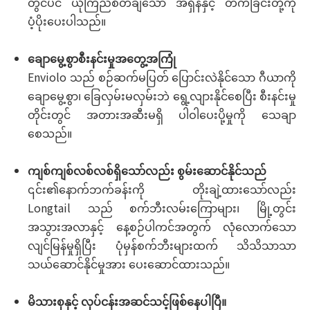
တွင်ပင် ယုံကြည်စိတ်ချသော အရှိန်နှင့် တက်ခြင်းတို့ကို
ပံ့ပိုးပေးပါသည်။
ချောမွေ့စွာစီးနင်းမှုအတွေ့အကြုံ
Enviolo သည် စဉ်ဆက်မပြတ် ပြောင်းလဲနိုင်သော ဂီယာကို
ချောမွေ့စွာ၊ ခြေလှမ်းမလှမ်းဘဲ ရွေ့လျားနိုင်စေပြီး စီးနင်းမှု
တိုင်းတွင် အတားအဆီးမရှိ ပါဝါပေးပို့မှုကို သေချာ
စေသည်။
ကျစ်ကျစ်လစ်လစ်ရှိသော်လည်း စွမ်းဆောင်နိုင်သည်
၎င်း၏နောက်ဘက်ခန်းကို တိုးချဲ့ထားသော်လည်း
Longtail သည် စက်ဘီးလမ်းကြောများ၊ မြို့တွင်း
အသွားအလာနှင့် နေ့စဉ်ပါကင်အတွက် လုံလောက်သော
လျင်မြန်မှုရှိပြီး ပုံမှန်စက်ဘီးများထက် သိသိသာသာ
သယ်ဆောင်နိုင်မှုအား ပေးဆောင်ထားသည်။
မိသားစုနှင့် လုပ်ငန်းအဆင်သင့်ဖြစ်နေပါပြီ။