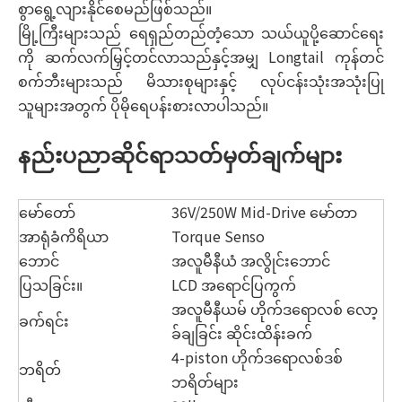
စွာရွေ့လျားနိုင်စေမည်ဖြစ်သည်။
မြို့ကြီးများသည် ရေရှည်တည်တံ့သော သယ်ယူပို့ဆောင်ရေး
ကို ဆက်လက်မြှင့်တင်လာသည်နှင့်အမျှ Longtail ကုန်တင်
စက်ဘီးများသည် မိသားစုများနှင့် လုပ်ငန်းသုံးအသုံးပြု
သူများအတွက် ပိုမိုရေပန်းစားလာပါသည်။
နည်းပညာဆိုင်ရာသတ်မှတ်ချက်များ
မော်တော်
36V/250W Mid-Drive မော်တာ
အာရုံခံကိရိယာ
Torque Senso
ဘောင်
အလူမီနီယံ အလွိုင်းဘောင်
ပြသခြင်း။
LCD အရောင်ပြကွက်
အလူမီနီယမ် ဟိုက်ဒရောလစ် လော့
ခက်ရင်း
ခ်ချခြင်း ဆိုင်းထိန်းခက်
4-piston ဟိုက်ဒရောလစ်ဒစ်
ဘရိတ်
ဘရိတ်များ