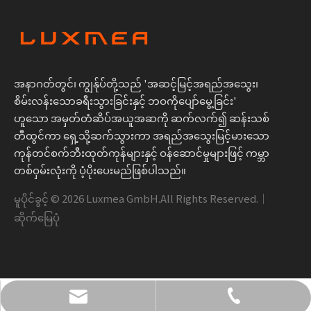
အနာဂတ်တွင်၊ ကျွန်ုပ်တို့သည် 'အဆင့်မြင့်အရည်အသွေး၊
စိမ်းလန်းသောခရီးသွားခြင်းနှင့် ဘဝကိုပျော်မွေ့ခြင်း'
ဟူသော အမှတ်တံဆိပ်အယူအဆကို ဆက်လက်၍ ဆန်းသစ်
တီထွင်ကာ ရှေ့သို့ဆက်သွားကာ အရည်အသွေးမြင့်မားသော
ကုန်တင်စက်ဘီးထုတ်ကုန်များနှင့် ဝန်ဆောင်မှုများဖြင့် ကမ္ဘာ
တစ်ဝှမ်းလုံးကို ပံ့ပိုးပေးမည်ဖြစ်ပါသည်။
မူပိုင်ခွင့် ©
2026
Luxmea GmbH.All Rights Reserved.｜
ဆိုက်မြေပုံ
+၄၉ ၁၅၉၀ ၁၃၆၁၈၆၆
info@luxmea.com