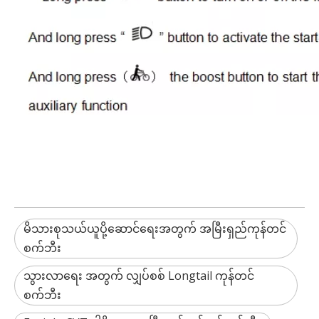
မိသားစုသယ်ယူပို့ဆောင်ရေးအတွက် အမြီးရှည်ကုန်တင်
စက်ဘီး
သွားလာရေး အတွက် လျှပ်စစ် Longtail ကုန်တင်
စက်ဘီး