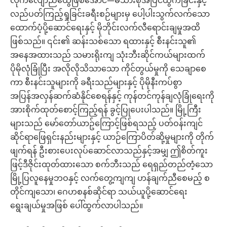
လည်ပတ်ကြည့်ရှုခြင်းခရီးစဉ်များမှ ပေါ့ပါးသွက်လက်သော
ထောက်ပံ့ပို့ဆောင်ရေးနှင့် မိုဘိုင်းလက်လီရောင်းချမှုအထိ
ဖြစ်သည်။ ၎င်း၏ ဆန်းသစ်သော ရထားနှင့် စီးနင်းသူ၏
အနေအထားသည် သမားရိုးကျ သုံးဘီးဆိုင်ကယ်များထက်
ပိုမိုလုံခြုံပြီး အလိုလိုသိသာသော ကိုင်တွယ်မှုကို သေချာစေ
ကာ စီးနင်းသူများကို ခရီးသည်များနှင့် ပိုမိုနီးကပ်စွာ
အပြန်အလှန်ဆက်ဆံနိုင်စေရန်နှင့် ကုန်တင်ကုန်ချလုံခြုံရေးကို
အားစိုက်ထုတ်စောင့်ကြည့်ရန် ခွင့်ပြုပေးပါသည်။ မြို့ကြီး
များသည် မော်တော်ယာဥ်ကြောင့်ဖြစ်ရသည့် ပတ်ဝန်းကျင်
ဆိုင်ရာဖြေရှင်းနည်းများနှင့် ယာဉ်ကြောပိတ်ဆို့မှုများကို တိုက်
ဖျက်ရန် ဦးစားပေးလုပ်ဆောင်လာသည်နှင့်အမျှ ဤစိတ်ကူး
ဖြင့်ဒီဇိုင်းထုတ်ထားသော စက်ဘီးသည် ရေရှည်တည်တံ့သော
မြို့ပြလူနေမှုဘဝနှင့် လက်တွေ့ကျကျ ဟန်ချက်ညီစေမည့် စ
တိုင်ကျသော၊ ဂေဟစနစ်ဆိုင်ရာ သယ်ယူပို့ဆောင်ရေး
ရွေးချယ်မှုအဖြစ် ပေါ်ထွက်လာပါသည်။