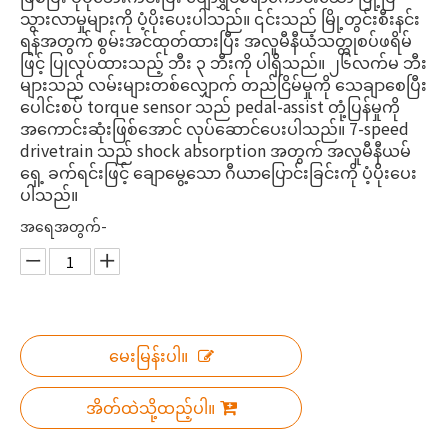
သွားလာမှုများကို ပံ့ပိုးပေးပါသည်။ ၎င်းသည် မြို့တွင်းစီးနင်း
ရန်အတွက် စွမ်းအင်ထုတ်ထားပြီး အလူမီနီယံသတ္တုစပ်ဖရိမ်
ဖြင့် ပြုလုပ်ထားသည့် ဘီး ၃ ဘီးကို ပါရှိသည်။ ၂၆လက်မ ဘီး
များသည် လမ်းများတစ်လျှောက် တည်ငြိမ်မှုကို သေချာစေပြီး
ပေါင်းစပ် torque sensor သည် pedal-assist တုံ့ပြန်မှုကို
အကောင်းဆုံးဖြစ်အောင် လုပ်ဆောင်ပေးပါသည်။ 7-speed
drivetrain သည် shock absorption အတွက် အလူမီနီယမ်
ရှေ့ ခက်ရင်းဖြင့် ချောမွေ့သော ဂီယာပြောင်းခြင်းကို ပံ့ပိုးပေး
ပါသည်။
အရေအတွက်-
မေးမြန်းပါ။
အိတ်ထဲသို့ထည့်ပါ။