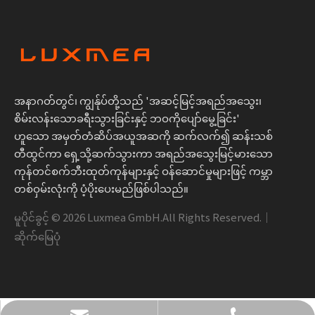
အနာဂတ်တွင်၊ ကျွန်ုပ်တို့သည် 'အဆင့်မြင့်အရည်အသွေး၊
စိမ်းလန်းသောခရီးသွားခြင်းနှင့် ဘဝကိုပျော်မွေ့ခြင်း'
ဟူသော အမှတ်တံဆိပ်အယူအဆကို ဆက်လက်၍ ဆန်းသစ်
တီထွင်ကာ ရှေ့သို့ဆက်သွားကာ အရည်အသွေးမြင့်မားသော
ကုန်တင်စက်ဘီးထုတ်ကုန်များနှင့် ဝန်ဆောင်မှုများဖြင့် ကမ္ဘာ
တစ်ဝှမ်းလုံးကို ပံ့ပိုးပေးမည်ဖြစ်ပါသည်။
မူပိုင်ခွင့် ©
2026
Luxmea GmbH.All Rights Reserved.｜
ဆိုက်မြေပုံ