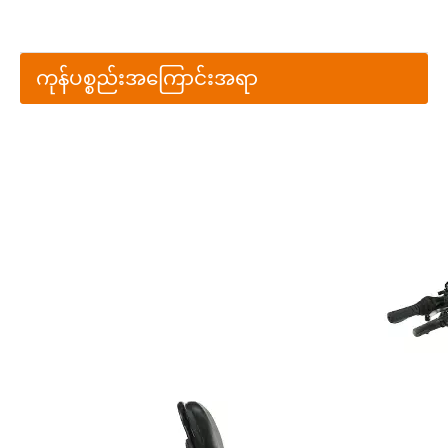
ကုန်ပစ္စည်းအကြောင်းအရာ