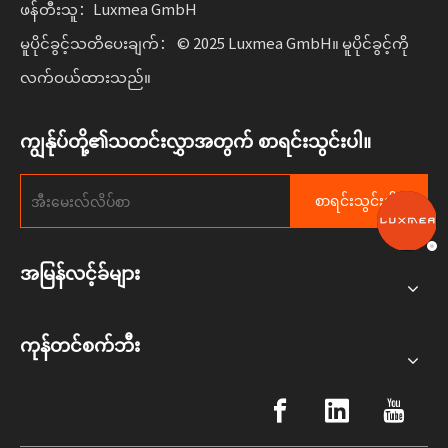
ဖန်တီးသူ：Luxmea GmbH
မူပိုင်ခွင့်သတိပေးချက်： © 2025 Luxmea GmbH။ မူပိုင်ခွင့်ကို
လက်ဝယ်ထားသည်။
ကျွန်ုပ်တို့၏သတင်းလွှာအတွက် စာရင်းသွင်းပါ။
စာရင်းသွင်းပါ။
အမြန်လင့်ခ်များ
ကုန်တင်စက်ဘီး