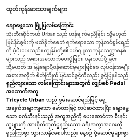
ထုတ်ကုန်အားသာချက်များ
ချောမွေ့သော မြို့ပြလမ်းကြောင်း
သုံးဘီးဆိုင်ကယ် Urban သည် ဟန်ချက်မညီခြင်း သို့မဟုတ်
မြင်နိုင်စွမ်းကို မထိခိုက်စေဘဲ ရက်ရောသော ကုန်တင်စွမ်းရည်
ကို ပံ့ပိုးပေးသည်။ ကျွန်ုပ်တို့၏ မော်ဂျူလာကုန်သေတ္တာစနစ်
များသည် အစားအသောက်ပေးပို့ခြင်း၊ ပန်းသယ်ပို့ခြင်း
သို့မဟုတ် အမြန်ချောပို့ဝန်ဆောင်မှုများဖြစ်စေ လုပ်ငန်းအမျိုး
အစားအလိုက် စိတ်ကြိုက်ပြင်ဆင်ခွင့်ကိုလည်း ခွင့်ပြုပါသည်။
ရှည်လျားသော လမ်းကြောင်းများအတွက် လျှပ်စစ် Pedal
အထောက်အကူ
Tricycle Urban သည် စွမ်းဆောင်ရည်မြင့် ရှေ့
အချက်အချာကျသော မော်တာဖြင့် တပ်ဆင်ထားပြီး ချောမွေ့
သော စက်ဘီးနင်းသည့် အကူအညီကို ပေးဆောင်ကာ စီးနင်း
သူများကို အားစိုက်ထုတ်မှုနည်းသော ခရီးအကွာအဝေးကို
ရှည်ကြာစွာ သွားလာနိုင်စေပါသည်။ နေ့စဉ် ပို့ဆောင်မှုများစွာ