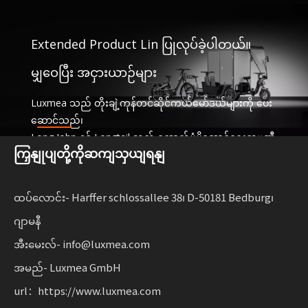
Extended Product Lin ပြုလုပ်ခဲ့ပါတယ်။
မျှဝေပြီး အငှားယာဉ်များ
Luxmea သည် တိုးချဲ့ကုန်တင်ဆိုင်ကယ်မော်ဒယ်များကို ပေး
ဆောင်သည်၊
Long John နှင့် Longtail သည် ထောက်ပံ့ပို့ဆောင်ရေးကုမ္ပဏီ
ကြှနျုပျတို့ကိုဆကျသှယျရနျ
များအတွက် အံဝင်ခွင်ကျဖြစ်ပြီး၊
ဝန်ဆောင်မှုများနှင့် အငှားယာဉ်များကို မျှဝေခြင်း။ ဤဖြေရှင်း
နည်းများသည် လုပ်ဆောင်နိုင်စွမ်းကို ပေါင်းစပ်ထားသည်။
ထပ်လောင်း- Harffer schlossallee 38၊ D-50181 Bedburg၊
စီးပွားရေးလုပ်ငန်းများအတွက် လိုက်လျောညီထွေရှိမှုနှင့်အတူ
ဂျာမနီ
စဉ်ဆက်မပြတ်ရွေ့လျားနိုင်မှုကို ချဲ့ထွင်ပါ။
အီးမေးလ်- info@luxmea.com
အမည်- Luxmea GmbH
url：https://www.luxmea.com