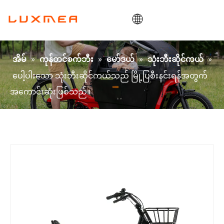
အိမ်
»
»
»
»
အိမ်
ကုန်တင်စက်ဘီး
မော်ဒယ်
သုံးဘီးဆိုင်ကယ်
ကုမ္ပဏီ
ပေါ့ပါးသော သုံးဘီးဆိုင်ကယ်သည် မြို့ပြစီးနင်းရန်အတွက်
ကုန်တင်ဘီး
အကောင်းဆုံးဖြစ်သည်။
ရှိမှာပေါ့။
ODM/OEM
ဘလော့
ဆက်သွယ်ရန်