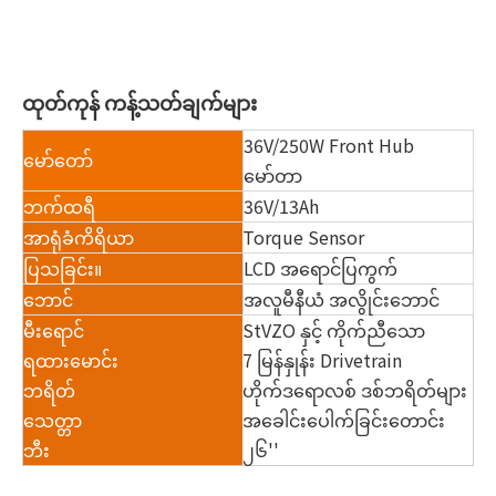
ထုတ်ကုန် ကန့်သတ်ချက်များ
36V/250W Front Hub
မော်တော်
မော်တာ
ဘက်ထရီ
36V/13Ah
အာရုံခံကိရိယာ
Torque Sensor
ပြသခြင်း။
LCD အရောင်ပြကွက်
ဘောင်
အလူမီနီယံ အလွိုင်းဘောင်
မီးရောင်
StVZO နှင့် ကိုက်ညီသော
ရထားမောင်း
7 မြန်နှုန်း Drivetrain
ဘရိတ်
ဟိုက်ဒရောလစ် ဒစ်ဘရိတ်များ
သေတ္တာ
အခေါင်းပေါက်ခြင်းတောင်း
ဘီး
၂၆''