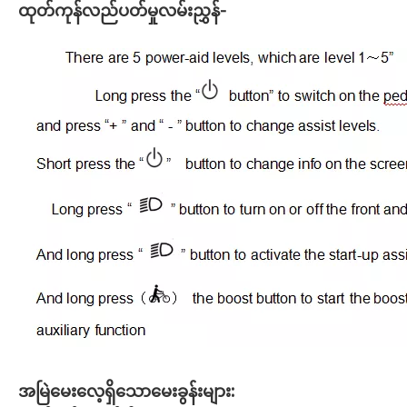
ထုတ်ကုန်လည်ပတ်မှုလမ်းညွှန်-
အမြဲမေးလေ့ရှိသောမေးခွန်းများ: