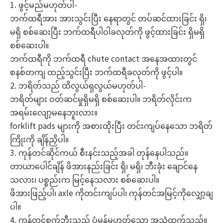
1. ဖွင့်မည်မဟုတ်ပါ-
ဘက်ထရီအား အားသွင်းပြီး နေရာတွင် တပ်ဆင်ထားခြင်း ရှိ၊
မရှိ စစ်ဆေးပြီး ဘက်ထရီပါဝါခလုတ်ကို ဖွင့်ထားခြင်း ရှိမရှိ
စစ်ဆေးပါ။
ဘက်ထရီကို ဘက်ထရီ chute contact အနေအထားတွင်
စနစ်တကျ ထည့်သွင်းပြီး ဘက်ထရီခလုတ်ကို ဖွင့်ပါ။
2. ဘရိတ်သည် ထိလွယ်ရှလွယ်မဟုတ်ပါ-
ဘရိတ်များ ဝတ်ဆင်မှုရှိမရှိ စစ်ဆေးပါ။ ဘရိတ်လိုင်းက
အရမ်းလျော့မနေဘူးလား။
forklift pads များကို အစားထိုးပြီး တင်းကျပ်နေသော ဘရိတ်
ကြိုးကို ချိန်ညှိပါ။
3. ကုန်တင်ဆိုင်ကယ် စီးနင်းသည့်အခါ တုန်နေပါသည်။
တာယာပေါင်ချိန် ဖိအားနည်းခြင်း ရှိ၊ မရှိ၊ ဘီးခုံး ချောင်နေ
သလား၊ ပစ္စည်းက မြင့်နေသလား စစ်ဆေးပါ။
ဖိအားဖြည့်ပါ၊ axle ကိုတင်းကျပ်ပါ၊ ကုန်တင်အမြင့်ကိုလျှော့ချ
ပါ။
4. ကုန်တင်စက်ဘီးသည် ပုံမှန်မဟုတ်သော အသံထွက်သည်။