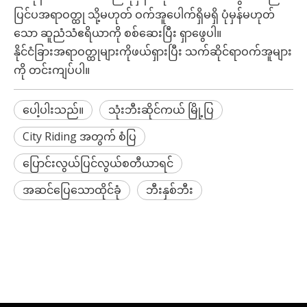
ပြင်ပအရာဝတ္ထု သို့မဟုတ် ဝက်အူပေါက်ရှိမရှိ ပုံမှန်မဟုတ်
သော ဆူညံသံဧရိယာကို စစ်ဆေးပြီး ရှာဖွေပါ။
နိုင်ငံခြားအရာဝတ္ထုများကိုဖယ်ရှားပြီး သက်ဆိုင်ရာဝက်အူများ
ကို တင်းကျပ်ပါ။
ပေါ့ပါးသည်။
သုံးဘီးဆိုင်ကယ် မြို့ပြ
City Riding အတွက် စံပြ
ပြောင်းလွယ်ပြင်လွယ်စတီယာရင်
အဆင်ပြေသောထိုင်ခုံ
ဘီးနှစ်ဘီး