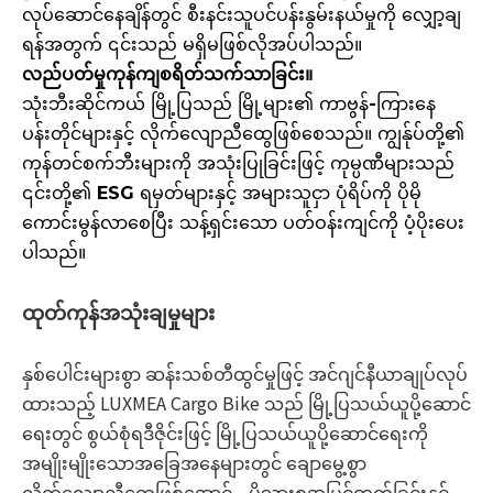
လုပ်ဆောင်နေချိန်တွင် စီးနင်းသူပင်ပန်းနွမ်းနယ်မှုကို လျှော့ချ
ရန်အတွက် ၎င်းသည် မရှိမဖြစ်လိုအပ်ပါသည်။
လည်ပတ်မှုကုန်ကျစရိတ်သက်သာခြင်း။
သုံးဘီးဆိုင်ကယ် မြို့ပြသည် မြို့များ၏ ကာဗွန်-ကြားနေ
ပန်းတိုင်များနှင့် လိုက်လျောညီထွေဖြစ်စေသည်။ ကျွန်ုပ်တို့၏
ကုန်တင်စက်ဘီးများကို အသုံးပြုခြင်းဖြင့် ကုမ္ပဏီများသည်
၎င်းတို့၏ ESG ရမှတ်များနှင့် အများသူငှာ ပုံရိပ်ကို ပိုမို
ကောင်းမွန်လာစေပြီး သန့်ရှင်းသော ပတ်ဝန်းကျင်ကို ပံ့ပိုးပေး
ပါသည်။
ထုတ်ကုန်အသုံးချမှုများ
နှစ်ပေါင်းများစွာ ဆန်းသစ်တီထွင်မှုဖြင့် အင်ဂျင်နီယာချုပ်လုပ်
ထားသည့် LUXMEA Cargo Bike သည် မြို့ပြသယ်ယူပို့ဆောင်
ရေးတွင် စွယ်စုံရဒီဇိုင်းဖြင့် မြို့ပြသယ်ယူပို့ဆောင်ရေးကို
အမျိုးမျိုးသောအခြေအနေများတွင် ချောမွေ့စွာ
လိုက်လျောညီထွေဖြစ်အောင်—မိသားစုအပြင်ထွက်ခြင်းနှင့်