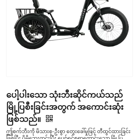
ပေါ့ပါးသော သုံးဘီးဆိုင်ကယ်သည်
မြို့ပြစီးခြင်းအတွက် အကောင်းဆုံး
ဖြစ်သည်။
ဤစက်ဘီးကို မိသားစု-ဦးစွာ တွေးခေါ်မှုဖြင့် တီထွင်ထားခြင်း
ဖြစ်ပြီး ပိုမိုဘေးကင်းပြီး ပျော်ရွှင်စရာကောင်းသော မြို့ပြ