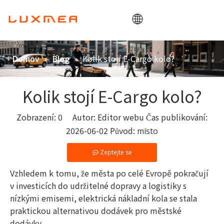
Domov
»
»
Kolik stojí E-Cargo kolo?
Domov
Blog
Společnost
Cargobike
Kolik stojí E-Cargo kolo?
Utility
Zobrazení:
0
Autor: Editor webu Čas publikování:
ODM/OEM
2026-06-02 Původ:
místo
Blog
Zeptejte se
Kontakt
Vzhledem k tomu, že města po celé Evropě pokračují
v investicích do udržitelné dopravy a logistiky s
nízkými emisemi, elektrická nákladní kola se stala
praktickou alternativou dodávek pro městské
dodávky.