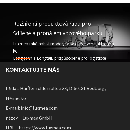
Rozšířená produktová řada pro
Sdílené a pronájem vozového parku
Luxmea také nabízí modely prodloužených nákladních
kol,
Long John a Longtail, přizpůsobené pro logistické
společnosti,
KONTAKTUJTE NÁS
sdílení služeb a pronájem vozových parků. Tato řešení
kombinují funkčnost
s flexibilitou pro podniky rozšiřující udržitelnou mobilitu.
Přidat: Harffer schlossallee 38, D-50181 Bedburg,
Německo
E-mail: info@luxmea.com
název：Luxmea GmbH
URL：https://www.luxmea.com