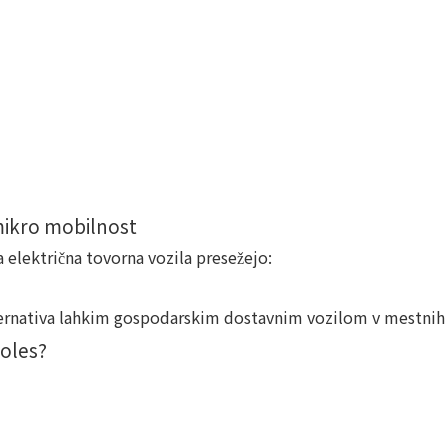
 mikro mobilnost
a električna tovorna vozila presežejo:
ernativa lahkim gospodarskim dostavnim vozilom v mestnih s
koles?