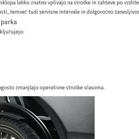
klopa lahko znatno vplivajo na stroške in zahteve po vzdrže
sti, temveč tudi servisne intervale in dolgoročno zanesljivos
a parka
ljučujejo:
pogosto zmanjšajo operativne stroške sčasoma.