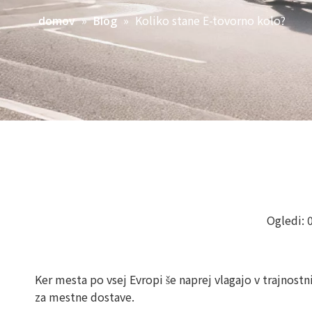
»
»
Koliko stane E-tovorno kolo?
domov
Blog
Ogledi:
Ker mesta po vsej Evropi še naprej vlagajo v trajnostn
za mestne dostave.