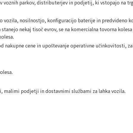
 voznih parkov, distributerjev in podjetij, ki vstopajo na trg
o vozila, nosilnostjo, konfiguracijo baterije in predvideno
tanejo nekaj tisoč evrov, se na komercialna tovorna kolesa
kolesa.
d nakupne cene in upoštevanje operativne učinkovitosti, zah
olesa.
, malimi podjetji in dostavnimi službami za lahka vozila.