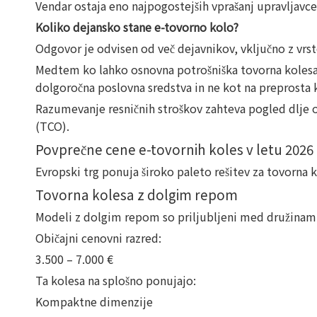
Vendar ostaja eno najpogostejših vprašanj upravljavcev
Koliko dejansko stane e-tovorno kolo?
Odgovor je odvisen od več dejavnikov, vključno z vrst
Medtem ko lahko osnovna potrošniška tovorna kolesa s
dolgoročna poslovna sredstva in ne kot na preprosta 
Razumevanje resničnih stroškov zahteva pogled dlje o
(TCO).
Povprečne cene e-tovornih koles v letu 2026
Evropski trg ponuja široko paleto rešitev za tovorna k
Tovorna kolesa z dolgim ​​repom
Modeli z dolgim ​​repom so priljubljeni med družinami
Običajni cenovni razred:
3.500 – 7.000 €
Ta kolesa na splošno ponujajo:
Kompaktne dimenzije