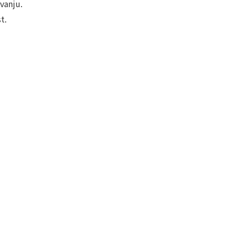
vanju.
t.