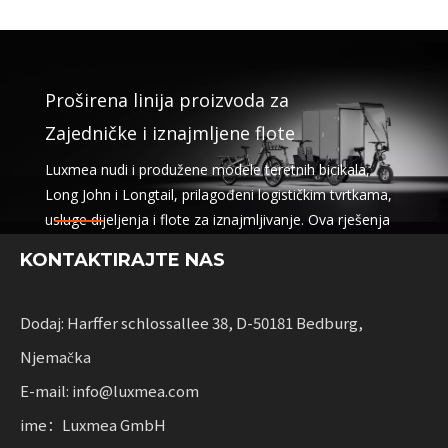
Proširena linija proizvoda za
Zajedničke i iznajmljene flote
Luxmea nudi i produžene modele teretnih bicikala,
Long John i Longtail, prilagođeni logističkim tvrtkama,
usluge dijeljenja i flote za iznajmljivanje. Ova rješenja
kombiniraju funkcionalnost
KONTAKTIRAJTE NAS
s fleksibilnošću za tvrtke koje skaliraju održivu
mobilnost.
Dodaj: Harffer schlossallee 38, D-50181 Bedburg,
Njemačka
E-mail: info@luxmea.com
ime：Luxmea GmbH