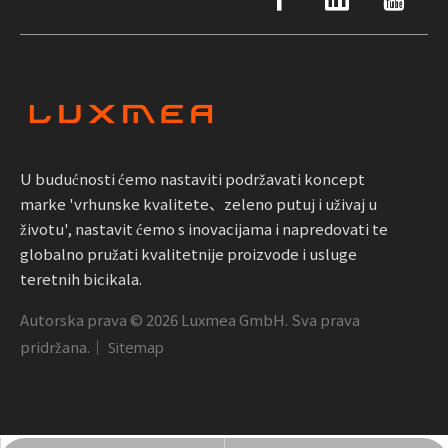
U budućnosti ćemo nastaviti podržavati koncept
marke 'vrhunske kvalitete、zeleno putuj i uživaj u
životu', nastavit ćemo s inovacijama i napredovati te
globalno pružati kvalitetnije proizvode i usluge
teretnih bicikala.
Autorska prava ©
2026
Luxmea GmbH. Sva prava
pridržana.｜
Sitemap