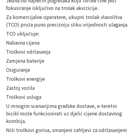
Jedna od najvećih pogrešaka koju tvrtke čine jest
fokusiranje isključivo na trošak akvizicije.
Za komercijalne operatere, ukupni trošak vlasništva
(TCO) pruža puno precizniju sliku vrijednosti ulaganja.
TCO uključuje:
Nabavna cijena
Troškovi održavanja
Zamjena baterije
Osiguranje
Troškovi energije
Zastoj vozila
Troškovi usluga
U mnogim scenarijima gradske dostave, e-teretni
bicikl može funkcionirati uz djelić cijene dostavnog
kombija.
Niži troškovi goriva, smanjeni zahtjevi za održavanjem