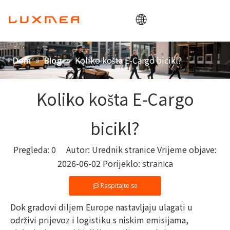
Dom
»
»
Koliko košta E-Cargo bicikl?
Dom
Blog
Tvrtka
Teretni bicikl
Koliko košta E-Cargo
Korisnost
bicikl?
ODM/OEM
Blog
Pregleda:
0
Autor: Urednik stranice Vrijeme objave:
2026-06-02 Porijeklo:
stranica
Kontakt
Raspitajte se
Dok gradovi diljem Europe nastavljaju ulagati u
održivi prijevoz i logistiku s niskim emisijama,