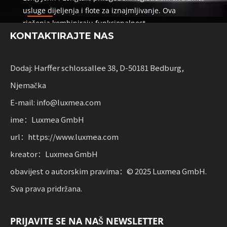
usluge dijeljenja i flote za iznajmljivanje. Ova
rješenja kombiniraju funkcionalnost
KONTAKTIRAJTE NAS
s fleksibilnošću za tvrtke koje skaliraju održivu
mobilnost.
Dodaj: Harffer schlossallee 38, D-50181 Bedburg,
Njemačka
E-mail: info@luxmea.com
ime：Luxmea GmbH
url：https://www.luxmea.com
kreator：Luxmea GmbH
obavijest o autorskim pravima：© 2025 Luxmea GmbH.
Sva prava pridržana.
PRIJAVITE SE NA NAŠ NEWSLETTER