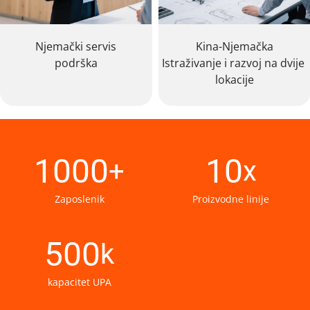
Njemački servis
Kina-Njemačka
podrška
Istraživanje i razvoj na dvije 
lokacije
1000
10
+
x
Zaposlenik
Proizvodne linije
500
k
kapacitet UPA