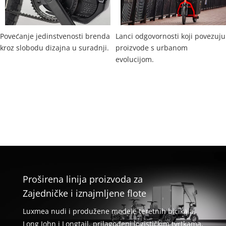
Povećanje jedinstvenosti brenda 
Lanci odgovornosti koji povezuju 
kroz slobodu dizajna u suradnji.
proizvode s urbanom 
evolucijom.
Proširena linija proizvoda za
Zajedničke i iznajmljene flote
Luxmea nudi i produžene modele teretnih bicikala,
Long John i Longtail, prilagođeni logističkim tvrtkama,