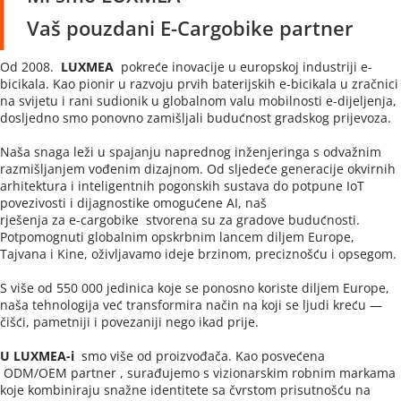
Vaš pouzdani E-Cargobike partner
Od 2008.  
LUXMEA 
 pokreće inovacije u europskoj industriji e-
bicikala. Kao pionir u razvoju prvih baterijskih e-bicikala u zračnici 
na svijetu i rani sudionik u globalnom valu mobilnosti e-dijeljenja, 
dosljedno smo ponovno zamišljali budućnost gradskog prijevoza.
Naša snaga leži u spajanju naprednog inženjeringa s odvažnim 
razmišljanjem vođenim dizajnom. Od sljedeće generacije okvirnih 
arhitektura i inteligentnih pogonskih sustava do potpune IoT 
povezivosti i dijagnostike omogućene AI, naš 
rješenja za e-cargobike 
 stvorena su za gradove budućnosti. 
Potpomognuti globalnim opskrbnim lancem diljem Europe, 
Tajvana i Kine, oživljavamo ideje brzinom, preciznošću i opsegom.
S više od 550 000 jedinica koje se ponosno koriste diljem Europe, 
naša tehnologija već transformira način na koji se ljudi kreću — 
čišći, pametniji i povezaniji nego ikad prije.
U LUXMEA-i  
smo više od proizvođača. Kao posvećena
 ODM/OEM partner 
, surađujemo s vizionarskim robnim markama 
koje kombiniraju snažne identitete sa čvrstom prisutnošću na 