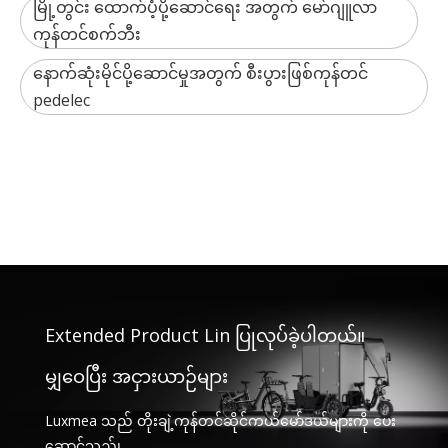
မြို့တွင်း ထောက်ပံ့ပို့ဆောင်ရေး အတွက် မော်ဂျူလာ
ကုန်တင်စက်ဘီး
နောက်ဆုံးမိုင်ပို့ဆောင်မှုအတွက် စီးပွားဖြစ်ကုန်တင်
pedelec
Extended Product Lin ပြုလုပ်ခဲ့ပါတယ်။
မျှဝေပြီး အငှားယာဉ်များ
Luxmea သည် တိုးချဲ့ကုန်တင်ဆိုင်ကယ်မော်ဒယ်များကို ပေး
ဆောင်သည်၊