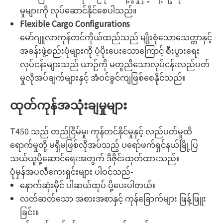
မှုများကို လုပ်ဆောင်နိုင်စေပါသည်။
Flexible Cargo Configurations
မော်ဂျူလာကုန်တင်ကိုယ်ထည်သည် မျိုးစုံသောသေတ္တာနှင့်
အခန်းဖွဲ့စည်းပုံများကို ပံ့ပိုးပေးသောကြောင့် စီးပွားရေး
လုပ်ငန်းများသည် ယာဉ်ကို မတူညီသောလုပ်ငန်းလည်ပတ်
မှုလိုအပ်ချက်များနှင့် အံဝင်ခွင်ကျဖြစ်စေနိုင်သည်။
ထုတ်ကုန်အသုံးချမှုများ
T450 သည် တည်ငြိမ်မှု၊ ကုန်တင်နိုင်မှုနှင့် လည်ပတ်မှုထိ
ရောက်မှုတို့ မရှိမဖြစ်လိုအပ်သည့် ပရော်ဖက်ရှင်နယ်မြို့ပြ
သယ်ယူပို့ဆောင်ရေးအတွက် ဒီဇိုင်းထုတ်ထားသည်။
ပုံမှန်အပလီကေးရှင်းများ ပါဝင်သည်-
နောက်ဆုံးမိုင် ပါဆယ်ထုပ် ပို့ပေးပါတယ်။
လတ်ဆတ်သော အစားအစာနှင့် ကုန်ခြောက်များ ဖြန့်ဖြူး
ခြင်း။