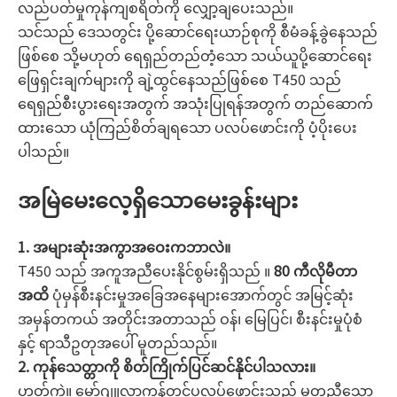
လည်ပတ်မှုကုန်ကျစရိတ်ကို လျှော့ချပေးသည်။
သင်သည် ဒေသတွင်း ပို့ဆောင်ရေးယာဉ်စုကို စီမံခန့်ခွဲနေသည်
ဖြစ်စေ သို့မဟုတ် ရေရှည်တည်တံ့သော သယ်ယူပို့ဆောင်ရေး
ဖြေရှင်းချက်များကို ချဲ့ထွင်နေသည်ဖြစ်စေ T450 သည်
ရေရှည်စီးပွားရေးအတွက် အသုံးပြုရန်အတွက် တည်ဆောက်
ထားသော ယုံကြည်စိတ်ချရသော ပလပ်ဖောင်းကို ပံ့ပိုးပေး
ပါသည်။
အမြဲမေးလေ့ရှိသောမေးခွန်းများ
1. အများဆုံးအကွာအဝေးကဘာလဲ။
T450 သည် အကူအညီပေးနိုင်စွမ်းရှိသည် ။
80 ကီလိုမီတာ
အထိ
ပုံမှန်စီးနင်းမှုအခြေအနေများအောက်တွင် အမြင့်ဆုံး
အမှန်တကယ် အတိုင်းအတာသည် ဝန်၊ မြေပြင်၊ စီးနင်းမှုပုံစံ
နှင့် ရာသီဥတုအပေါ် မူတည်သည်။
2. ကုန်သေတ္တာကို စိတ်ကြိုက်ပြင်ဆင်နိုင်ပါသလား။
ဟုတ်ကဲ့။ မော်ဂျူလာကုန်တင်ပလပ်ဖောင်းသည် မတူညီသော