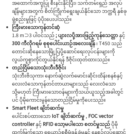
အထောက်အကူပြု စီးနင်းနိုင်ပြီး၊ သက်တမ်းရှည် အလုပ်
ချိန်များအတွက် စိတ်ကြိုက်ရွေးချယ်နိုင်သော ဘက္ထရီ နှစ်ခု
ဖွဲ့စည်းမှုဖြင့် ပံ့ပိုးပေးပါသည်။
ကြီးမားသောကုန်တင်ဆံ့
1.8 m⊃3 ပါဝင်သည်
; ပျားလပို့အားဖြည့်ကုန်သေတ္တာ
နှင့်
300 ကီလိုဂရမ် စုစုပေါင်းယာဉ်အလေးချိန်
၊ T450 သည်
တောင်းဆိုနေသောမြို့ပြပို့ဆောင်ရေးလုပ်ငန်းများကို
လွယ်ကူစွာကိုင်တွယ်နိုင်ရန် ဒီဇိုင်းထုတ်ထားသည်။
တည်ငြိမ်သောသုံးဘီးဒီဇိုင်း
သုံးဘီးဗိသုကာ၊ နောက်ဆွဲလက်မောင်းဆိုင်းထိန်းစနစ်နှင့်
လေးလံသောကုန်တင်တာယာများသည် လေးလံသော
သို့မဟုတ် ကြီးမားသောဝန်များကိုသယ်ယူသည့်အခါတွင်
ပင် ပိုမိုကောင်းမွန်သောတည်ငြိမ်မှုကိုပေးသည်။
Smart Fleet ချိတ်ဆက်မှု
ပေါင်းစပ်ထားသော
IoT ချိတ်ဆက်မှု
,
FOC vector
controller
နှင့်
RFID သော့မပါသော စတင်မှုသည်
ပိုမို
ထက်မြက်သော ရေယာဉ်စုစီမံခန့်ခွဲမှုနှင့် နေ့စဥ်လုပ်ဆောင်