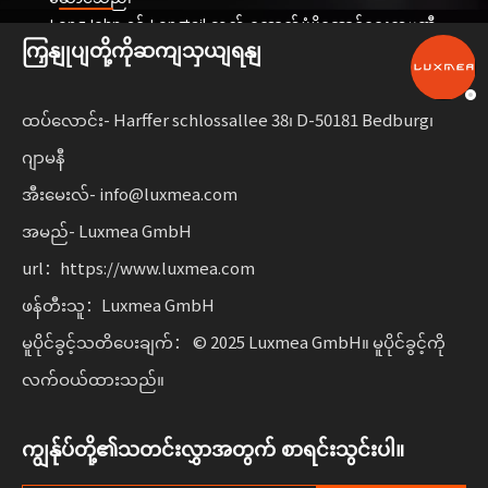
Long John နှင့် Longtail သည် ထောက်ပံ့ပို့ဆောင်ရေးကုမ္ပဏီ
ကြှနျုပျတို့ကိုဆကျသှယျရနျ
များအတွက် အံဝင်ခွင်ကျဖြစ်ပြီး၊
ဝန်ဆောင်မှုများနှင့် အငှားယာဉ်များကို မျှဝေခြင်း။ ဤဖြေရှင်း
နည်းများသည် လုပ်ဆောင်နိုင်စွမ်းကို ပေါင်းစပ်ထားသည်။
ထပ်လောင်း- Harffer schlossallee 38၊ D-50181 Bedburg၊
စီးပွားရေးလုပ်ငန်းများအတွက် လိုက်လျောညီထွေရှိမှုနှင့်အတူ
ဂျာမနီ
စဉ်ဆက်မပြတ်ရွေ့လျားနိုင်မှုကို ချဲ့ထွင်ပါ။
အီးမေးလ်- info@luxmea.com
အမည်- Luxmea GmbH
url：https://www.luxmea.com
ဖန်တီးသူ：Luxmea GmbH
မူပိုင်ခွင့်သတိပေးချက်： © 2025 Luxmea GmbH။ မူပိုင်ခွင့်ကို
လက်ဝယ်ထားသည်။
ကျွန်ုပ်တို့၏သတင်းလွှာအတွက် စာရင်းသွင်းပါ။