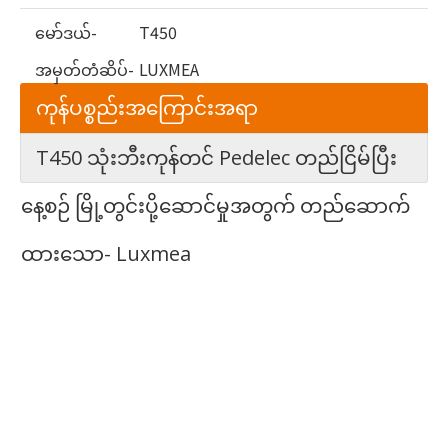
မော်ဒယ်-
T450
အမှတ်တံဆိပ်-
LUXMEA
ကုန်ပစ္စည်းအကြောင်းအရာ
T450 သုံးဘီးကုန်တင် Pedelec တည်ငြိမ်ပြီး
နေ့စဉ် မြို့တွင်းပို့ဆောင်မှုအတွက် တည်ဆောက်
ထားသော- Luxmea