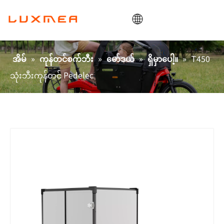
အိမ်
»
»
»
»
T450
အိမ်
ကုန်တင်စက်ဘီး
မော်ဒယ်
ရှိမှာပေါ့။
ကုမ္ပဏီ
သုံးဘီးကုန်တင် Pedelec
ကုန်တင်ဘီး
ရှိမှာပေါ့။
ODM/OEM
ဘလော့
ဆက်သွယ်ရန်