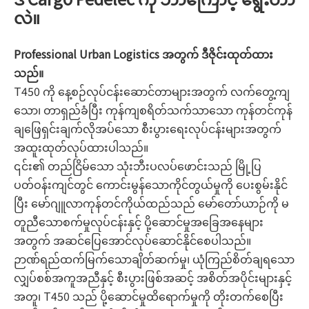
လဲ။
Professional Urban Logistics အတွက် ဒီဇိုင်းထုတ်ထား
သည်။
T450 ကို နေ့စဉ်လုပ်ငန်းဆောင်တာများအတွက် လက်တွေ့ကျ
သော၊ တာရှည်ခံပြီး ကုန်ကျစရိတ်သက်သာသော ကုန်တင်ကုန်
ချဖြေရှင်းချက်လိုအပ်သော စီးပွားရေးလုပ်ငန်းများအတွက်
အထူးထုတ်လုပ်ထားပါသည်။
၎င်း၏ တည်ငြိမ်သော သုံးဘီးပလပ်ဖောင်းသည် မြို့ပြ
ပတ်ဝန်းကျင်တွင် ကောင်းမွန်သောကိုင်တွယ်မှုကို ပေးစွမ်းနိုင်
ပြီး မော်ဂျူလာကုန်တင်ကိုယ်ထည်သည် မော်တော်ယာဉ်ကို မ
တူညီသောစက်မှုလုပ်ငန်းနှင့် ပို့ဆောင်မှုအခြေအနေများ
အတွက် အဆင်ပြေအောင်လုပ်ဆောင်နိုင်စေပါသည်။
ဉာဏ်ရည်ထက်မြက်သောချိတ်ဆက်မှု၊ ယုံကြည်စိတ်ချရသော
လျှပ်စစ်အကူအညီနှင့် စီးပွားဖြစ်အဆင့် အစိတ်အပိုင်းများနှင့်
အတူ၊ T450 သည် ပို့ဆောင်မှုထိရောက်မှုကို တိုးတက်စေပြီး