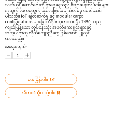
သယ်ယူပို့ဆောင်ရေးကို ရှာဖွေနေသည့် စီးပွားရေးလုပ်ငန်းများ
အတွက် လက်တွေ့ကျသောဖြေရှင်းချက်တစ်ခု ပေးဆောင်
ပါသည်။ IoT ချိတ်ဆက်မှု နှင့် modular cargo
configurations များဖြင့် ဒီဇိုင်းထုတ်ထားပြီး T450 သည်
ကျယ်ပြန့်သော လုပ်ငန်းသုံး အပလီကေးရှင်းများနှင့်
အလွယ်တကူ လိုက်လျောညီထွေဖြစ်အောင် ပြုလုပ်
ထားသည်။
အရေအတွက်-
မေးမြန်းပါ။
အိတ်ထဲသို့ထည့်ပါ။