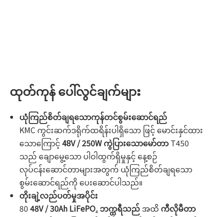
ထုတ်ကုန် ပေါ်လွင်ချက်များ
ယုံကြည်စိတ်ချရသောကုန်တင်စွမ်းဆောင်ရည်
KMC ကွင်းဆက်ဒရိုက်ထရိန်းပါရှိသော ဖြင့် မောင်းနှင်ထား
သောကြောင့်
48V / 250W ကွဲပြားသောမော်တာ
T450
သည် ချောမွေ့သော ပါဝါထွက်ရှိမှုနှင့် နေ့စဉ်
လုပ်ငန်းဆောင်တာများအတွက် ယုံကြည်စိတ်ချရသော
စွမ်းဆောင်ရည်ကို ပေးဆောင်ပါသည်။
တိုးချဲ့လည်ပတ်မှုအပိုင်း
80
48V / 30Ah LiFePO₄ ဘက္ထရီသည်
အထိ
ကီလိုမီတာ