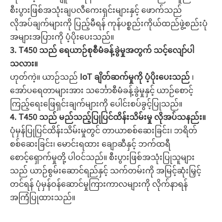
စီးပွားဖြစ်အသုံးချပလီကေးရှင်းများနှင့် ဖောက်သည်
လိုအပ်ချက်များကို ပြည့်မီရန် ကုန်ပစ္စည်းကိုယ်ထည်ဖွဲ့စည်းပုံ
အများအပြားကို ပံ့ပိုးပေးသည်။
3. T450 သည် ရေယာဉ်စုစီမံခန့်ခွဲမှုအတွက် သင့်လျော်ပါ
သလား။
ဟုတ်ကဲ့။ ယာဉ်သည်
IoT ချိတ်ဆက်မှုကို ပံ့ပိုးပေးသည်
၊
အော်ပရေတာများအား သင်္ဘောစီမံခန့်ခွဲမှုနှင့် ယာဉ်စောင့်
ကြည့်ရေးဖြေရှင်းချက်များကို ပေါင်းစပ်ခွင့်ပြုသည်။
4. T450 သည် မည်သည့်ပြုပြင်ထိန်းသိမ်းမှု လိုအပ်သနည်း။
ပုံမှန်ပြုပြင်ထိန်းသိမ်းမှုတွင် တာယာစစ်ဆေးခြင်း၊ ဘရိတ်
စစ်ဆေးခြင်း၊ မောင်းရထား ချောဆီနှင့် ဘက်ထရီ
စောင့်ရှောက်မှုတို့ ပါဝင်သည်။ စီးပွားဖြစ်အသုံးပြုသူများ
သည် ယာဉ်စွမ်းဆောင်ရည်နှင့် သက်တမ်းကို အမြင့်ဆုံးမြှင့်
တင်ရန် ပုံမှန်ဝန်ဆောင်မှုကြားကာလများကို လိုက်နာရန်
အကြံပြုထားသည်။