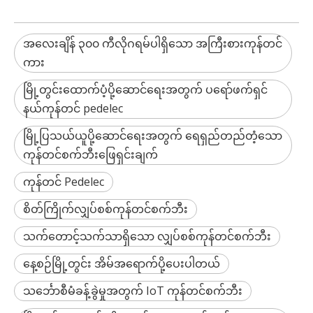
အလေးချိန် ၃၀၀ ကီလိုဂရမ်ပါရှိသော အကြီးစားကုန်တင်
ကား
မြို့တွင်းထောက်ပံ့ပို့ဆောင်ရေးအတွက် ပရော်ဖက်ရှင်
နယ်ကုန်တင် pedelec
မြို့ပြသယ်ယူပို့ဆောင်ရေးအတွက် ရေရှည်တည်တံ့သော
ကုန်တင်စက်ဘီးဖြေရှင်းချက်
ကုန်တင် Pedelec
စိတ်ကြိုက်လျှပ်စစ်ကုန်တင်စက်ဘီး
သက်တောင့်သက်သာရှိသော လျှပ်စစ်ကုန်တင်စက်ဘီး
​နေ့စဉ်​မြို့တွင်း အိမ်​အ​ရောက်​ပို့​ပေးပါတယ်​
သင်္ဘောစီမံခန့်ခွဲမှုအတွက် IoT ကုန်တင်စက်ဘီး