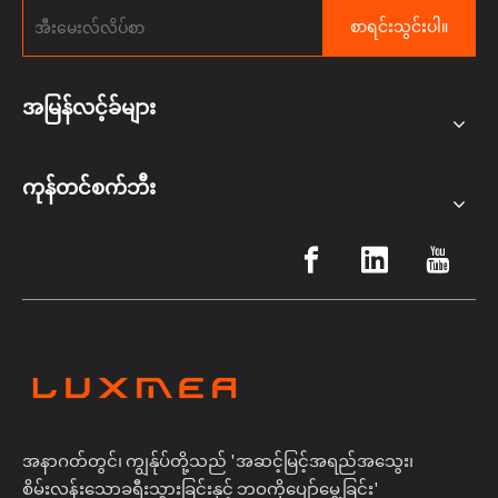
စာရင်းသွင်းပါ။
အမြန်လင့်ခ်များ
ကုန်တင်စက်ဘီး
အနာဂတ်တွင်၊ ကျွန်ုပ်တို့သည် 'အဆင့်မြင့်အရည်အသွေး၊
စိမ်းလန်းသောခရီးသွားခြင်းနှင့် ဘဝကိုပျော်မွေ့ခြင်း'