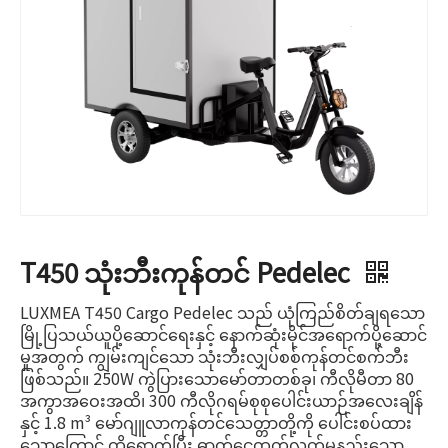
T450 သုံးဘီးကုန်တင် Pedelec
LUXMEA T450 Cargo Pedelec သည် ယုံကြည်စိတ်ချရသော
မြို့ပြသယ်ယူပို့ဆောင်ရေးနှင့် နောက်ဆုံးမိုင်အရောက်ပို့ဆောင်
မှုအတွက် ကျွမ်းကျင်သော သုံးဘီးလျှပ်စစ်ကုန်တင်စက်ဘီး
ဖြစ်သည်။ 250W ကွဲပြားသောမော်တာတစ်ခု၊ ကီလိုမီတာ 80
အကွာအဝေးအထိ၊ 300 ကီလိုဂရမ်စုစုပေါင်းယာဉ်အလေးချိန်
နှင့် 1.8 m³ မော်ဂျူလာကုန်တင်သေတ္တာတို့ကို ပေါင်းစပ်ထား
သောကြောင့် ထိရောက်ပြီး ဓာတ်ငွေ့ထုတ်လွှတ်မှုနည်းသော