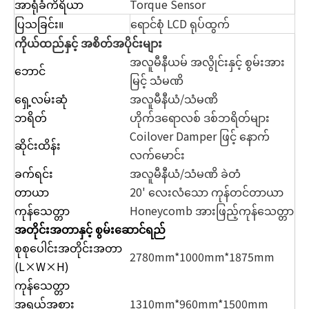
အာရုံခံကိရိယာ
Torque Sensor
ပြသခြင်း။
ရောင်စုံ LCD ရုပ်ထွက်
ကိုယ်ထည်နှင့် အစိတ်အပိုင်းများ
အလူမီနီယမ် အလွိုင်းနှင့် စွမ်းအား
ဘောင်
မြင့် သံမဏိ
ရှေ့လမ်းဆုံ
အလူမီနီယံ/သံမဏိ
ဘရိတ်
ဟိုက်ဒရောလစ် ဒစ်ဘရိတ်များ
Coilover Damper ဖြင့် နောက်
ဆိုင်းထိန်း
လက်မောင်း
ခက်ရင်း
အလူမီနီယံ/သံမဏိ ခဲတံ
တာယာ
20' လေးလံသော ကုန်တင်တာယာ
ကုန်သေတ္တာ
Honeycomb အားဖြည့်ကုန်သေတ္တာ
အတိုင်းအတာနှင့် စွမ်းဆောင်ရည်
စုစုပေါင်းအတိုင်းအတာ
2780mm*1000mm*1875mm
(L×W×H)
ကုန်သေတ္တာ
အရွယ်အစား
1310mm*960mm*1500mm