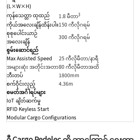
(L×W×H)
ကုန်သေတ္တာ ထုထည်
3
1.8 မီတာ
ကိုယ်အလေးချိန်ထိန်းပါ။
150 ကီလိုဂရမ်
စုစုပေါင်းယာဉ်
300 ကီလိုဂရမ်
အလေးချိန်
စွမ်းဆောင်ရည်
Max Assisted Speed
25 ကီလိုမီတာ/နာရီ
အများဆုံး အတိုင်းအတာ
80 ကီလိုမီတာအထိ
ဘီးတပ်
1800mm
စက်ဝိုင်းလှည့်
4.36m
စမတ်အင်္ဂါရပ်များ
IoT ချိတ်ဆက်မှု
RFID Keyless Start
Modular Cargo Configurations
ဒီ Cargo Pedelec ကို ဘာကြောင့် ရွေးတာ