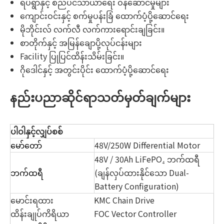
ရပ်ရွာနှင့် စည်ပင်သာယာရေး ဝန်ဆောင်မှုများ
ကျောင်းဝင်းနှင့် စက်မှုပန်းခြံ ထောက်ပံ့ပို့ဆောင်ရေး
မိုဘိုင်းလ် လက်လီ လက်ကားရောင်းချခြင်း။
စာတိုက်နှင့် အမြန်ချောပို့လုပ်ငန်းများ
Facility ပြုပြင်ထိန်းသိမ်းခြင်း။
ဂိုဒေါင်နှင့် အတွင်းပိုင်း ထောက်ပံ့ပို့ဆောင်ရေး
နည်းပညာဆိုင်ရာသတ်မှတ်ချက်များ
ပါဝါနှင့်လျှပ်စစ်
မော်တော်
48V/250W Differential Motor
48V / 30Ah LiFePO₄ ဘက်ထရီ
ဘက်ထရီ
(ချန်လှပ်ထားနိုင်သော Dual-
Battery Configuration)
မောင်းရထား
KMC Chain Drive
ထိန်းချုပ်ကိရိယာ
FOC Vector Controller