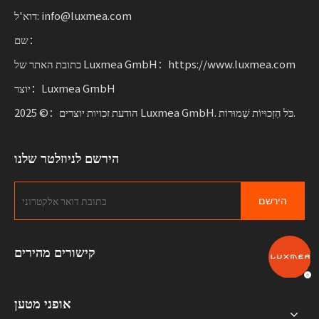
דוא'ל: info@luxmea.com
שם：
כתובת האתר של Luxmea GmbH：https://www.luxmea.com
יוצר：Luxmea GmbH
הודעת זכויות יוצרים：© 2025 Luxmea GmbH. כֹּל הַזְכוּיוֹת שְׁמוּרוֹת.
הירשם לניוזלטר שלנו
הירשם
קישורים מהירים
אופני מטען