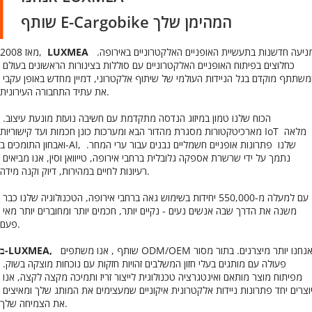
שותף E-Cargobike המהימן שלך
 מניעה חדשנות בתעשיית האופניים האלקטרוניים באירופה. 
LUXMEA 
מאז 2008,  
כחלוצים בפיתוח האופניים האלקטרוניים עם סוללות בצינורות הראשונים בעולם 
ומשתתף מוקדם בגל הניידות העולמי של שיתוף אלקטרוני, דמיין מחדש באופן עקבי 
את עתיד התחבורה העירונית.
הכוח שלנו טמון במיזוג הנדסה מתקדמת עם חשיבה נועזת מונעת עיצוב. 
מארכיטקטורות מסגרת מהדור הבא ומערכות כונן חכמות ועד קישוריות IoT מלאה 
ואבחון התומכים ב-AI, שלנו 
פתרונות אופניים חשמליים 
 נבנים עבור ערי המחר. 
נתמך על ידי שרשרת אספקה ​​גלובלית ברחבי אירופה, טייוואן וסין, אנו מביאים 
רעיונות לחיים במהירות, דיוק וקנה מידה.
עם למעלה מ-550,000 יחידות בשימוש גאה ברחבי אירופה, הטכנולוגיה שלנו כבר 
משנה את הדרך שבה אנשים נעים - נקיים יותר, חכמים יותר ומחוברים יותר מאי 
פעם.
נחנו יותר מיצרנים. בתור מסור
 שותף ODM/OEM 
, אנו משתפים 
ב-LUXMEA,  
פעולה עם מותגים בעלי חזון המשלבים זהויות חזקות עם נוכחות מוצקה בשוק. 
מפיתוח מוצר מותאם ואינטגרציה טכנולוגית לייצור זריז ותמיכה מקצה לקצה, אנו 
יוצרים יחד פתרונות ניידות אלקטרונית איקוניים שמעצימים את המותג שלך ומאיצים 
את הצמיחה שלך.