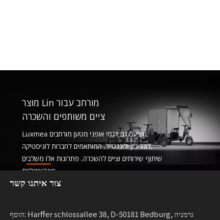
מוצר Lin מורחב עבור
ציים משותפים והשכרה
Luxmea מציעה גם דגמי אופני מטען מורחבים,
לונג ג'ון ולונגטייל, המותאמים לחברות לוגיסטיקה,
שיתוף שירותים וציים להשכרה. פתרונות אלו משלבים
פונקציונליות
צור איתנו קשר
עם גמישות לעסקים המרחיבים ניידות בת קיימא.
הוסף: Harffer schlossallee 38, D-50181 Bedburg, גרמניה