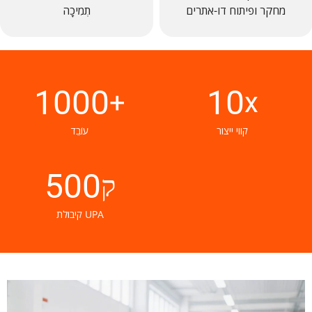
מחקר ופיתוח דו-אתרים
תְמִיכָה
1000
10
+
x
קווי ייצור
עוֹבֵד
500
ק
קיבולת UPA