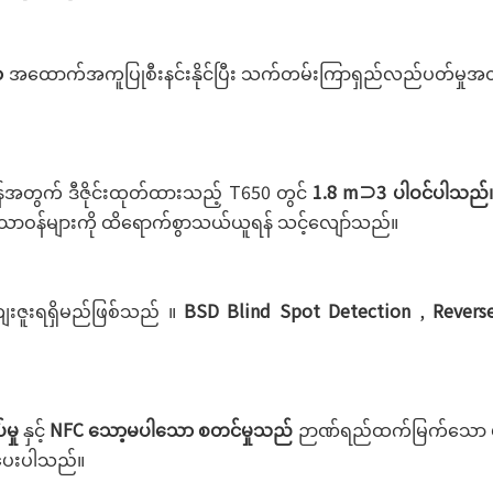
ာ
အထောက်အကူပြုစီးနင်းနိုင်ပြီး သက်တမ်းကြာရှည်လည်ပတ်မှုအတွက် စ
န်အတွက် ဒီဇိုင်းထုတ်ထားသည့် T650 တွင်
1.8 m⊃3 ပါဝင်ပါသည်။
ံသောဝန်များကို ထိရောက်စွာသယ်ယူရန် သင့်လျော်သည်။
ကျေးဇူးရရှိမည်ဖြစ်သည် ။
BSD Blind Spot Detection
,
Revers
မှု
နှင့်
NFC သော့မပါသော စတင်မှုသည်
ဉာဏ်ရည်ထက်မြက်သော ယာဉ်စီ
းပေးပါသည်။