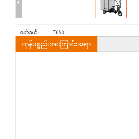
မော်ဒယ်-
T650
ကုန်ပစ္စည်းအကြောင်းအရာ