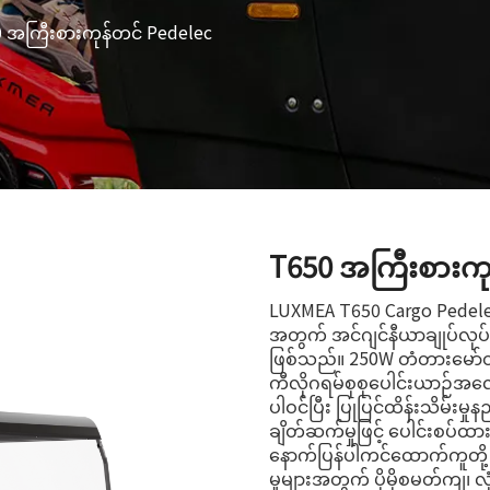
 အကြီးစားကုန်တင် Pedelec
T650 အကြီးစားကု
LUXMEA T650 Cargo Pedelec 
အတွက် အင်ဂျင်နီယာချုပ်လု
ဖြစ်သည်။ 250W တံတားမော်တ
ကီလိုဂရမ်စုစုပေါင်းယာဉ်အလေး
ပါဝင်ပြီး ပြုပြင်ထိန်းသိမ
ချိတ်ဆက်မှုဖြင့် ပေါင်းစပ်ထာ
နောက်ပြန်ပါကင်ထောက်ကူတို့ 
မှုများအတွက် ပိုမိုစမတ်ကျ၊ လု