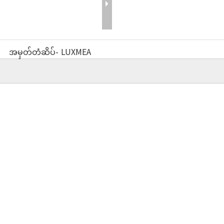
အမှတ်တံဆိပ်-
LUXMEA