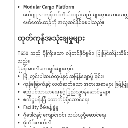
Modular Cargo Platform
မော်ဂျူလာကုန်တင်ကိုယ်ထည်သည် များစွာသောသေတ္တာနှင့်
မော်တော်ယာဉ်ကို အလှဆင်နိုင်စေပါသည်။
ထုတ်ကုန်အသုံးချမှုများ
T650 သည် ပိုကြီးသော ဝန်တင်နိုင်စွမ်း၊ ပြုပြင်ထိန်း
သည်။
ပုံမှန်အပလီကေးရှင်းများတွင်-
မြို့တွင်းပါဆယ်ထုပ်နှင့် အမြန်ချောပို့ခြင်း။
ကုန်ခြောက်နှင့် လတ်ဆတ်သော အစားအစာများ ဖြန့်ဖ
စည်ပင်သာယာရေးနှင့် ပြည်သူ့ဝန်ဆောင်မှုများ
စက်မှုပန်းခြံ ထောက်ပံ့ပို့ဆောင်ရေး
Facility စီမံခန့်ခွဲမှု
ဂိုဒေါင်နှင့် ကျောင်းဝင်း သယ်ယူပို့ဆောင်ရေး
မိုဘိုင်းလက်လီ