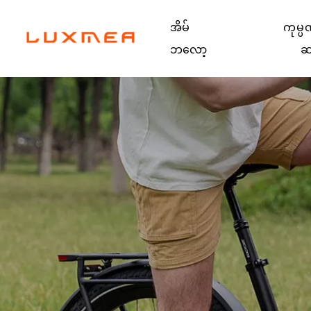
အိမ်
ကုမ္ပ
ဘလော့
ဆ