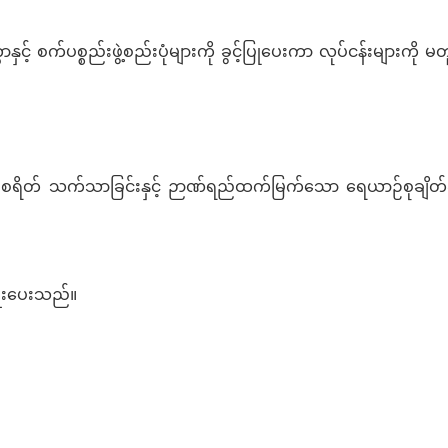
 စက်ပစ္စည်းဖွဲ့စည်းပုံများကို ခွင့်ပြုပေးကာ လုပ်ငန်းများကို မ
သိမ်းစရိတ် သက်သာခြင်းနှင့် ဉာဏ်ရည်ထက်မြက်သော ရေယာဉ်စုချိတ
ြူးပေးသည်။