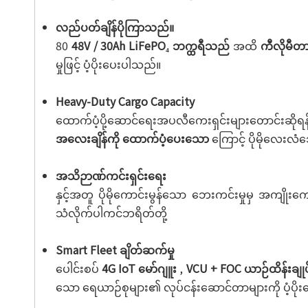
လည်ပတ်ချိန်ပိုကြာသည်။
80
48V / 30Ah LiFePO₄ ဘက္ထရီသည်
အထိ
ကီလိုမီတ
မှုဖြင့် ပံ့ပိုးပေးပါသည်။
Heavy-Duty Cargo Capacity
ထောက်ပံ့ပို့ဆောင်ရေးအပလီကေးရှင်းများတောင်းဆိုရ
အလေးချိန်ကို ထောက်ပံ့ပေးသော
ကြောင့် ပိုမိုလေးလ
အသိဉာဏ်ကင်းရှင်းရေး
နှင့်အတူ ပိုမိုကောင်းမွန်သော ဘေးကင်းမှုမှ အကျိုး
သံလိုက်ပါကင်ဘရိတ်တို့
Smart Fleet ချိတ်ဆက်မှု
ပေါင်းစပ်
4G IoT မော်ဂျူး
,
VCU + FOC ယာဉ်ထိန်းချုပ်
သော ရေယာဉ်စုများ၏ လုပ်ငန်းဆောင်တာများကို ပံ့ပို