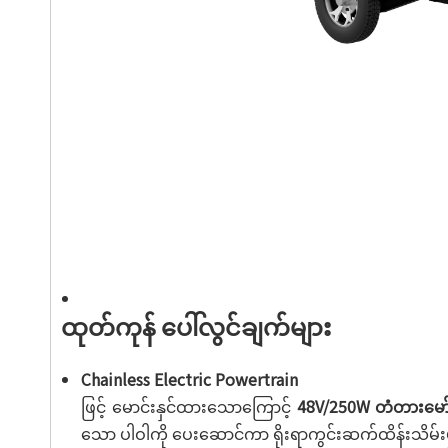
ထုတ်ကုန် ပေါ်လွင်ချက်များ
Chainless Electric Powertrain
ဖြင့် မောင်းနှင်ထားသောကြောင့်
48V/250W တံတားမော်
သော ပါဝါကို ပေးဆောင်ကာ ရိုးရာကွင်းဆက်ထိန်းသိမ်း