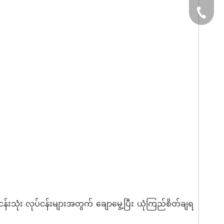
+၄၉ ၁၅
်းသုံး လုပ်ငန်းများအတွက် ချောမွေ့ပြီး ယုံကြည်စိတ်ချရ