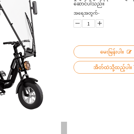
ဆောင်ပါသည်။
အရေအတွက်-
မေးမြန်းပါ။
အိတ်ထဲသို့ထည့်ပါ။