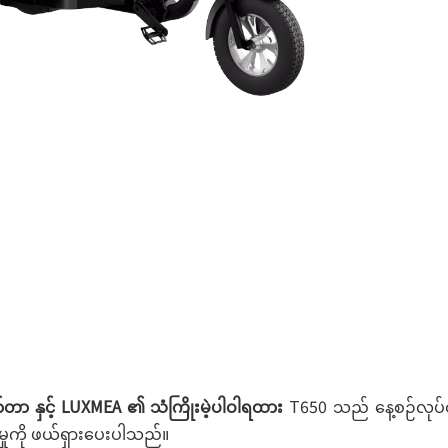
တာ နှင့် LUXMEA ၏ သံကြိုးမဲ့ပါဝါရထား
T650 သည် နေ့စဉ်လုပ်ငန
မှုကို ဖယ်ရှားပေးပါသည်။