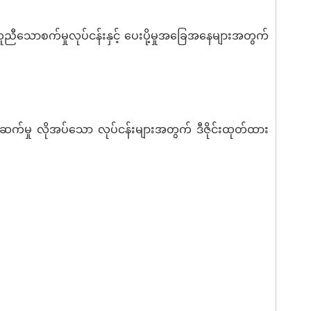
တူညီသောစက်မှုလုပ်ငန်းနှင့် ပေးပို့မှုအခြေအနေများအတွက်
်ဆက်မှု လိုအပ်သော လုပ်ငန်းများအတွက် ဒီဇိုင်းထုတ်ထား