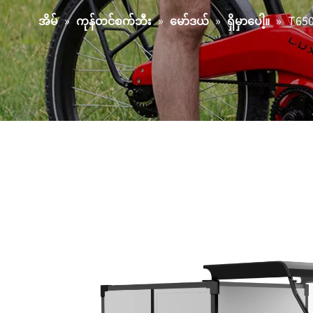
»
»
»
»
T650
အိမ်
ကုန်တင်စက်ဘီး
မော်ဒယ်
ရှိမှာပေါ့။