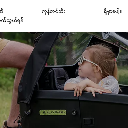
ဏီ
ကုန်တင်ဘီး
ရှိမှာပေါ့။
က်သွယ်ရန်