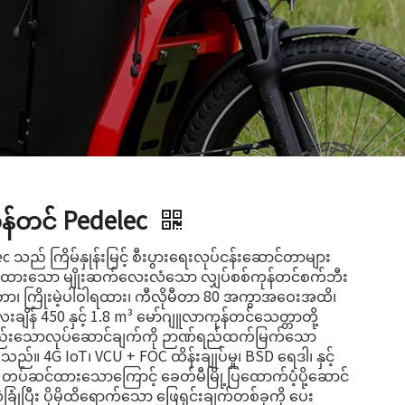
န်တင် Pedelec
သည် ကြိမ်နှုန်းမြင့် စီးပွားရေးလုပ်ငန်းဆောင်တာများ
ပ်ထားသော မျိုးဆက်လေးလံသော လျှပ်စစ်ကုန်တင်စက်ဘီး
ာ၊ ကြိုးမဲ့ပါဝါရထား၊ ကီလိုမီတာ 80 အကွာအဝေးအထိ၊
ချိန် 450 နှင့် 1.8 m³ မော်ဂျူလာကုန်တင်သေတ္တာတို့
်းမှုနည်းသောလုပ်ဆောင်ချက်ကို ဉာဏ်ရည်ထက်မြက်သော
းသည်။ 4G IoT၊ VCU + FOC ထိန်းချုပ်မှု၊ BSD ရေဒါ၊ နှင့်
တပ်ဆင်ထားသောကြောင့် ခေတ်မီမြို့ပြထောက်ပံ့ပို့ဆောင်
ံခြုံပြီး ပိုမိုထိရောက်သော ဖြေရှင်းချက်တစ်ခုကို ပေး