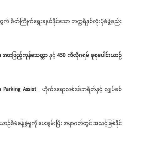
ိတ်ကြိုက်ရွေးချယ်နိုင်သော ဘက္ထရီနှစ်လုံးပုံစံဖွဲ့စည်း
 အားဖြည့်ကုန်သေတ္တာ
နှင့်
450 ကီလိုဂရမ် စုစုပေါင်းယာဉ်
e Parking Assist
၊ ဟိုက်ဒရောလစ်ဒစ်ဘရိတ်နှင့် လျှပ်စစ်
မံခန့်ခွဲမှုကို ပေးစွမ်းပြီး အနာဂတ်တွင် အသင့်ဖြစ်နိုင်