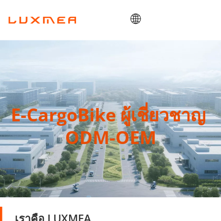
บ้าน
บริษัท
คาร์โก้ไบค์
คุณประโยชน์
E-CargoBike ผู้เชี่ยวชาญ 
โอเอ็มดี/โออีเอ็ม
ODM-OEM
บล็อก
ติดต่อ
เราคือ LUXMEA