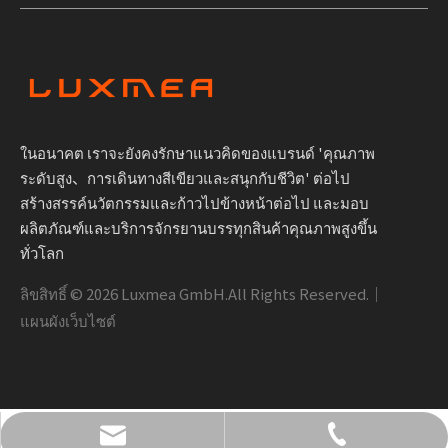
ในอนาคต เราจะยังคงรักษาแนวคิดของแบรนด์ 'คุณภาพ
ระดับสูง、การเดินทางสีเขียวและสนุกกับชีวิต' ต่อไป
สร้างสรรค์นวัตกรรมและก้าวไปข้างหน้าต่อไป และมอบ
ผลิตภัณฑ์และบริการจักรยานบรรทุกสินค้าคุณภาพสูงขึ้น
ทั่วโลก
ลิขสิทธิ์ ©
2026
Luxmea GmbH.All Rights Reserved.｜
แผนผังเว็บไซต์
info@luxmea.com
+49 1590 1361866