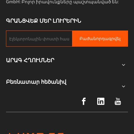
GmbH: Բոլոր իրավունքները պաշտպանված են:
ԳՐԱՆՑՎԵՔ ՄԵՐ ԼՈՒՐԵՐԻՆ
Բաժանորդագրվել
ԱՐԱԳ ՀՂՈՒՄՆԵՐ
Բեռնատար հեծանիվ