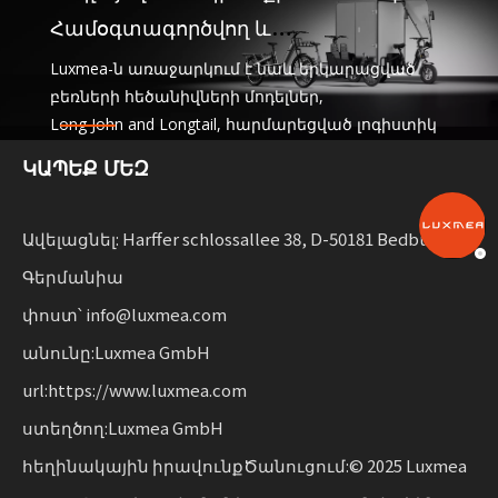
Համօգտագործվող և
վարձակալական նավատորմեր
Luxmea-ն առաջարկում է նաև երկարացված
բեռների հեծանիվների մոդելներ,
Long John and Longtail, հարմարեցված լոգիստիկ
ընկերությունների համար,
ԿԱՊԵՔ ՄԵԶ
ծառայությունների և վարձակալության
նավատորմի փոխանակում: Այս լուծումները
համատեղում են ֆունկցիոնալությունը
կայուն շարժունակությունը ընդլայնող
Ավելացնել: Harffer schlossallee 38, D-50181 Bedburg,
ձեռնարկությունների համար ճկունությամբ:
Գերմանիա
փոստ՝ info@luxmea.com
անունը:Luxmea GmbH
url:https://www.luxmea.com
ստեղծող:Luxmea GmbH
հեղինակային իրավունքԾանուցում:© 2025 Luxmea