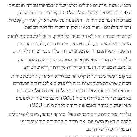
רכבי משלוח עירוניים פועלים באופן שגרתי במחזורי עבודה תובעניים
24/7 תוך נשיאת מטען העולה על 200 קילוגרם. בתנאים אלה,
מערכות הנעה מסורתיות - הנשענות על שרשראות, חגורות, קסטות
ורכזות הילוכים - חוות בלאי מואץ ודרישות תחזוקה תכופות.
שרשרת שבורה היא לא רק בעיה של תיקון. זה יכול לשבש את לוחות
הזמנים של האספקה, להפחית את זמינות הרכב, להגדיל את זמן
ההשבתה של העבודה ולהשפיע ישירות על הסכמי שירות לקוחות.
פלטפורמות הדור הבא של אופני מטען פותרות את האתגר הזה
באמצעות מערכות הנעה היברידיות סדרתיות ללא שרשרת.
במקום לקשר מכנית את קלט הרוכב לגלגל האחורי, ארכיטקטורות
חסרות שרשרת משתמשות במחוללי פדלים אלקטרוניים הממירים
את אנרגיית הרוכב לאותות כוח דיגיטליים. אותות אלו מעובדים
באמצעות יחידת בקרת גנרטור (GCU) ומופצים ישירות למנועים
בעלי יעילות גבוהה באמצעות יחידת בקרת מנוע (MCU).
על ידי הסרת ממשקים מכניים בעלי שחיקה גבוהה, מפעילי צי יכולים
להפחית באופן משמעותי את תדירות התחזוקה תוך שיפור זמן
הפעולה הכולל של הרכב.