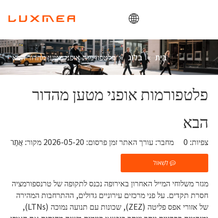
בַּיִת
»
»
פלטפורמות אופני מטען מהדור הבא
בַּיִת
בלוג
חֶברָה
אופני מטען
פלטפורמות אופני מטען מהדור
תוֹעֶלֶת
הבא
ODM/OEM
בלוג
צפיות:
0
מחבר: עורך האתר זמן פרסום: 2026-05-20 מקור:
אֲתַר
מַגָע
לִשְׁאוֹל
מגזר משלוחי המייל האחרון באירופה נכנס לתקופה של טרנספורמציה
חסרת תקדים. על פני מרכזים עירוניים גדולים, ההתרחבות המהירה
של אזורי אפס פליטה (ZEZ), שכונות עם תנועה נמוכה (LTNs),