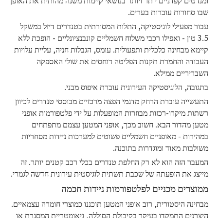
ומנדטים קפדניים יותר ויותר בנושאי קיימות משנה מהותית את האופן
שבו סחורות עוברות בערים.
עבור מפעילי לוגיסטיקה, התלות המסורתית בטנדרים דיזל במשקל
3.5 טון - ואפילו רכבי משלוח חשמליים קונבנציונליים - הופכת ללא
קיימא מבחינה כלכלית ותפעולית. עומס, הגבלות חניה, עליית עלויות
העבודה והחמרת תקנות הפליטה דוחסים את שולי האספקה ​​
השבריריים ממילא.
בתגובה, הלוגיסטיקה העירונית עוברת איפוס מבני.
התעשייה עוברת הרחק מדגמי הפצה מרכזיים מבוססי טנדרים לכיוון
רשתות מיקרו-רכזות מבוזרות המופעלות על ידי פלטפורמות אופני
מטען מהדור הבא. חשוב מכך, אופני המטען עצמם מתפתחים
במהירות - מאופניים חשמליים פשוטים למערכות ניידות מסחריות
משולבות מאוד ומוגדרות בתוכנה.
המעבר הזה הוא לא רק החלפת טנדרים בכלי רכב קטנים יותר. זה
מייצג את הופעתה של שכבת תשתית לוגיסטית עירונית חדשה לגמרי.
ממוצרים מכניים לפלטפורמות ניידות חכמה
מבחינה היסטורית, רוב אופני המטען תוכננו כמוצרי חומרה עצמאיים.
היצרנים התמקדו בעיקר בקיבולת הסוללה, גיאומטריית המסגרת או