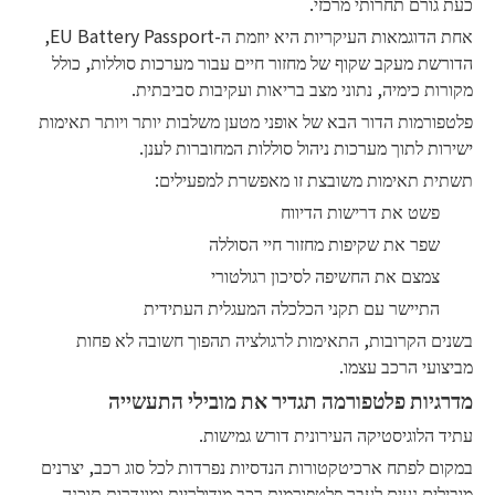
כעת גורם תחרותי מרכזי.
אחת הדוגמאות העיקריות היא יוזמת ה-EU Battery Passport,
הדורשת מעקב שקוף של מחזור חיים עבור מערכות סוללות, כולל
מקורות כימיה, נתוני מצב בריאות ועקיבות סביבתית.
פלטפורמות הדור הבא של אופני מטען משלבות יותר ויותר תאימות
ישירות לתוך מערכות ניהול סוללות המחוברות לענן.
תשתית תאימות משובצת זו מאפשרת למפעילים:
פשט את דרישות הדיווח
שפר את שקיפות מחזור חיי הסוללה
צמצם את החשיפה לסיכון רגולטורי
התיישר עם תקני הכלכלה המעגלית העתידית
בשנים הקרובות, התאימות לרגולציה תהפוך חשובה לא פחות
מביצועי הרכב עצמו.
מדרגיות פלטפורמה תגדיר את מובילי התעשייה
עתיד הלוגיסטיקה העירונית דורש גמישות.
במקום לפתח ארכיטקטורות הנדסיות נפרדות לכל סוג רכב, יצרנים
מובילים נעים לעבר פלטפורמות רכב מודולריות ומוגדרות תוכנה