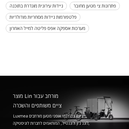
פתרונות צי מטען מחובר
ניידות עירונית מוגדרת בתוכנה
פלטפורמות ניידות מסחריות מודולריות
מערכות אספקה ​​אפס פליטה למייל האחרון
מוצר Lin מורחב עבור
ציים משותפים והשכרה
Luxmea מציעה גם דגמי אופני מטען מורחבים,
לונג ג'ון ולונגטייל, המותאמים לחברות לוגיסטיקה,