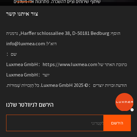
שיתוף שירותים וציים להשכרה. פתרונות אלו משלבים
פונקציונליות
צור איתנו קשר
עם גמישות לעסקים המרחיבים ניידות בת קיימא.
הוסף: Harffer schlossallee 38, D-50181 Bedburg, גרמניה
דוא'ל: info@luxmea.com
שם：
כתובת האתר של Luxmea GmbH：https://www.luxmea.com
יוצר：Luxmea GmbH
הודעת זכויות יוצרים：© 2025 Luxmea GmbH. כֹּל הַזְכוּיוֹת שְׁמוּרוֹת.
הירשם לניוזלטר שלנו
הירשם