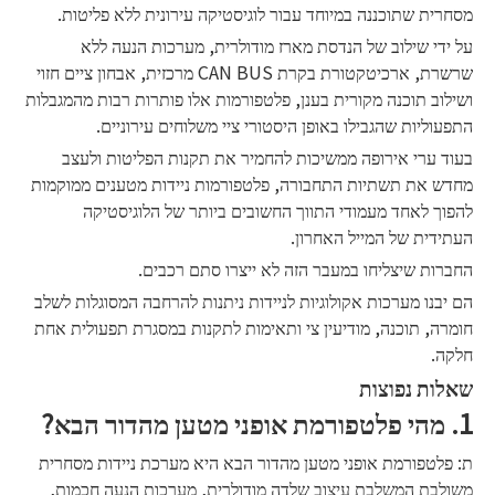
מסחרית שתוכננה במיוחד עבור לוגיסטיקה עירונית ללא פליטות.
על ידי שילוב של הנדסת מארז מודולרית, מערכות הנעה ללא
שרשרת, ארכיטקטורת בקרת CAN BUS מרכזית, אבחון ציים חזוי
ושילוב תוכנה מקורית בענן, פלטפורמות אלו פותרות רבות מהמגבלות
התפעוליות שהגבילו באופן היסטורי ציי משלוחים עירוניים.
בעוד ערי אירופה ממשיכות להחמיר את תקנות הפליטות ולעצב
מחדש את תשתיות התחבורה, פלטפורמות ניידות מטענים ממוקמות
להפוך לאחד מעמודי התווך החשובים ביותר של הלוגיסטיקה
העתידית של המייל האחרון.
החברות שיצליחו במעבר הזה לא ייצרו סתם רכבים.
הם יבנו מערכות אקולוגיות לניידות ניתנות להרחבה המסוגלות לשלב
חומרה, תוכנה, מודיעין צי ותאימות לתקנות במסגרת תפעולית אחת
חלקה.
שאלות נפוצות
1. מהי פלטפורמת אופני מטען מהדור הבא?
ת: פלטפורמת אופני מטען מהדור הבא היא מערכת ניידות מסחרית
משולבת המשלבת עיצוב שלדה מודולרית, מערכות הנעה חכמות,