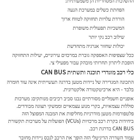
ההשלכות המסחריות הן משמעותיות:
הפחתת כשלים במערכת הנעה
הורדת עלויות תחזוקה לטווח ארוך
המשכיות תפעולית משופרת
שילוב רכב נקי יותר
יכולות שחזור אנרגיה מתחדשת
ככל שצפיפות האספקה ​​גוברת במרכזים עירוניים, יעילות התחזוקה
הופכת ליתרון תחרותי מובהק עבור מפעילי צי.
כלי רכב מוגדרי תוכנה ותשתית CAN BUS
התכונה המגדירה של ניידות מטען בדרגה תעשייתית אינה עוד חומרה
בלבד - היא ארכיטקטורה אלקטרונית.
אופניים חשמליים מסורתיים נבנו סביב רכיבים מנותקים: מערכות
סוללות עצמאיות, בקרי מנוע עצמאיים וממשקי תצוגה מבודדים.
פלטפורמות מטען מודרניות מחליפות את המבנה המפוצל הזה
ביחידות בקרת רכב מרכזיות (VCUs) הפועלות על מערכות תקשורת
CAN BUS בדרגת רכב.
עמוד השדרה הדיגיטלי הזה הופך את הרכב לנכס ניידות מחובר