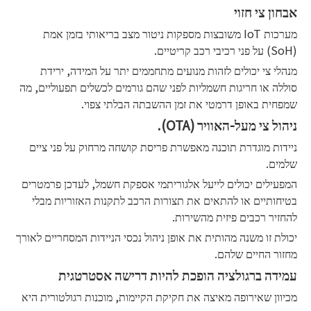
אבחון צי חזוי
מערכות IoT משובצות מספקות ניטור מצב בריאותי בזמן אמת
(SoH) על פני רכיבי רכב קריטיים.
מנהלי צי יכולים לזהות מנועים מתחממים יתר על המידה, ירידת
סוללה או חריגות חשמליות לפני שהם גורמים לכשלים תפעוליים, מה
שמפחית באופן דרמטי את זמן ההשבתה הבלתי צפוי.
ניהול צי מעל-האוויר (OTA).
ניידות מוגדרת תוכנה מאפשרת פריסת קושחה מרחוק על פני ציים
שלמים.
המפעילים יכולים לייעל אלגוריתמי אספקת חשמל, לעדכן פרמטרים
בטיחותיים או להתאים את תצורות הרכב לתקנות האזוריות מבלי
להחזיר רכבים פיזית מהשירות.
יכולת זו משנה מהותית את אופן ניהול נכסי הניידות המסחריים לאורך
מחזור החיים שלהם.
עמידה ברגולציה הופכת להיות דרישה אסטרטגית
מכיוון שאירופה מאיצה את חקיקת הקיימות, מוכנות רגולטורית היא