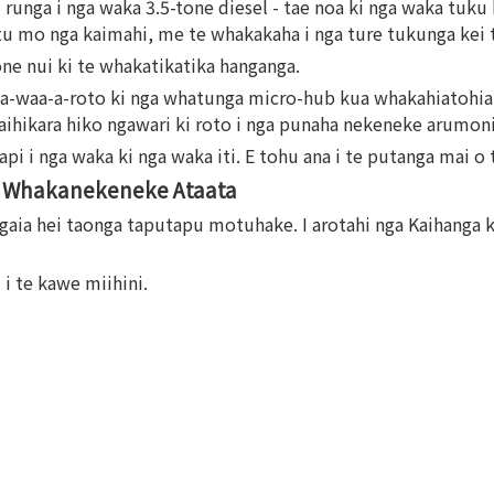
 runga i nga waka 3.5-tone diesel - tae noa ki nga waka tuku
tu mo nga kaimahi, me te whakakaha i nga ture tukunga kei 
ne nui ki te whakatikatika hanganga.
a-a-waa-a-roto ki nga whatunga micro-hub kua whakahiatohia
 paihikara hiko ngawari ki roto i nga punaha nekeneke arumon
i i nga waka ki nga waka iti. E tohu ana i te putanga mai o
ma Whakanekeneke Ataata
ngaia hei taonga taputapu motuhake. I arotahi nga Kaihanga k
 i te kawe miihini.