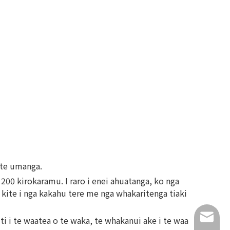
 te umanga.
 200 kirokaramu. I raro i enei ahuatanga, ko nga
kite i nga kakahu tere me nga whakaritenga tiaki
info@lu
ti i te waatea o te waka, te whakanui ake i te waa