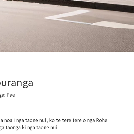
puranga
ga:
Pae
 noa i nga taone nui, ko te tere tere o nga Rohe
a taonga ki nga taone nui.