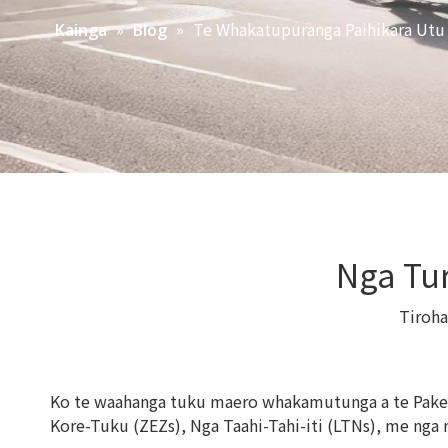
»
»
Te Whakatupuranga Paihikara Utu 
Kainga
Blog
Nga Tu
Tiroh
Ko te waahanga tuku maero whakamutunga a te Pakeha k
Kore-Tuku (ZEZs), Nga Taahi-Tahi-iti (LTNs), me nga 