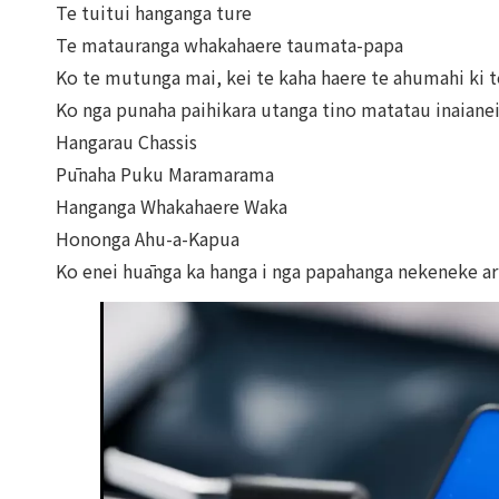
Te tuitui hanganga ture
Te matauranga whakahaere taumata-papa
Ko te mutunga mai, kei te kaha haere te ahumahi ki te
Ko nga punaha paihikara utanga tino matatau inaianei
Hangarau Chassis
Pūnaha Puku Maramarama
Hanganga Whakahaere Waka
Hononga Ahu-a-Kapua
Ko enei huānga ka hanga i nga papahanga nekeneke ar