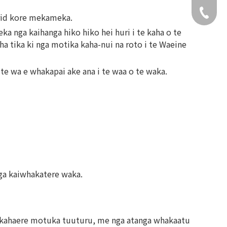
+49 159
brid kore mekameka.
a nga kaihanga hiko hiko hei huri i te kaha o te
 tika ki nga motika kaha-nui na roto i te Waeine
 te wa e whakapai ake ana i te waa o te waka.
nga kaiwhakatere waka.
hakahaere motuka tuuturu, me nga atanga whakaatu