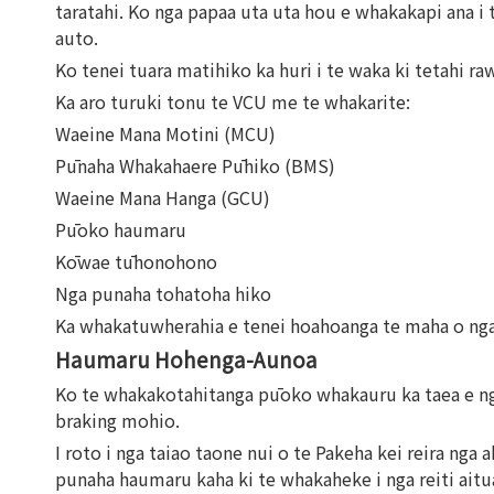
taratahi. Ko nga papaa uta uta hou e whakakapi ana 
auto.
Ko tenei tuara matihiko ka huri i te waka ki tetahi r
Ka aro turuki tonu te VCU me te whakarite:
Waeine Mana Motini (MCU)
Pūnaha Whakahaere Pūhiko (BMS)
Waeine Mana Hanga (GCU)
Pūoko haumaru
Kōwae tūhonohono
Nga punaha tohatoha hiko
Ka whakatuwherahia e tenei hoahoanga te maha o nga
Haumaru Hohenga-Aunoa
Ko te whakakotahitanga pūoko whakauru ka taea e ng
braking mohio.
I roto i nga taiao taone nui o te Pakeha kei reira ng
punaha haumaru kaha ki te whakaheke i nga reiti aitu