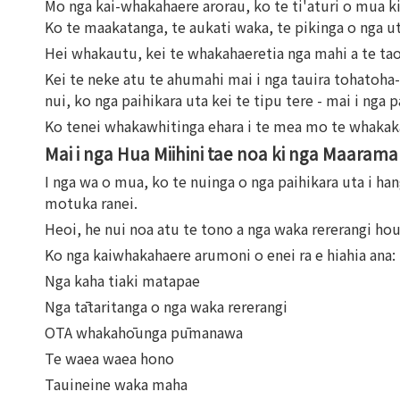
Mo nga kai-whakahaere arorau, ko te ti'aturi o mua ki
Ko te maakatanga, te aukati waka, te pikinga o nga u
Hei whakautu, kei te whakahaeretia nga mahi a te tao
Kei te neke atu te ahumahi mai i nga tauira tohatoh
nui, ko nga paihikara uta kei te tipu tere - mai i nga
Ko tenei whakawhitinga ehara i te mea mo te whakakap
Mai i nga Hua Miihini tae noa ki nga Maara
I nga wa o mua, ko te nuinga o nga paihikara uta i ha
motuka ranei.
Heoi, he nui noa atu te tono a nga waka rererangi hou
Ko nga kaiwhakahaere arumoni o enei ra e hiahia ana:
Nga kaha tiaki matapae
Nga tātaritanga o nga waka rererangi
OTA whakahōunga pūmanawa
Te waea waea hono
Tauineine waka maha