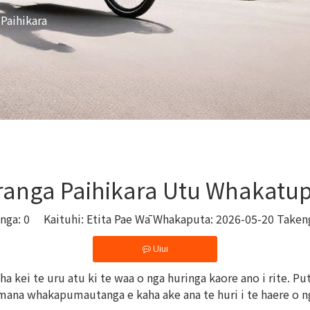
Paihikara
ranga Paihikara Utu Whakatu
anga:
0
Kaituhi: Etita Pae Wā Whakaputa: 2026-05-20 Taken
Uiui
ei te uru atu ki te waa o nga huringa kaore ano i rite. Puta
mana whakapumautanga e kaha ake ana te huri i te haere o ng