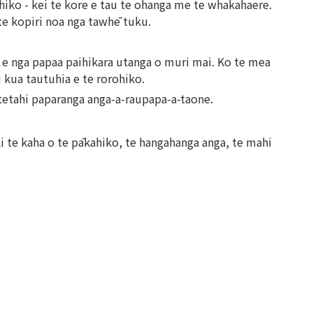
 hiko - kei te kore e tau te ohanga me te whakahaere.
te kopiri noa nga tawhē tuku.
 e nga papaa paihikara utanga o muri mai. Ko te mea
i kua tautuhia e te rorohiko.
 tetahi paparanga anga-a-raupapa-a-taone.
i te kaha o te pākahiko, te hangahanga anga, te mahi