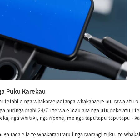
nga Puku Karekau
ini tetahi o nga whakaraeraetanga whakahaere nui rawa atu o
nga huringa mahi 24/7 i te wa e mau ana nga utu neke atu i te
ka, nga whitiki, nga rīpene, me nga taputapu taputapu - ka 
a taea e ia te whakararuraru i nga raarangi tuku, te whakai