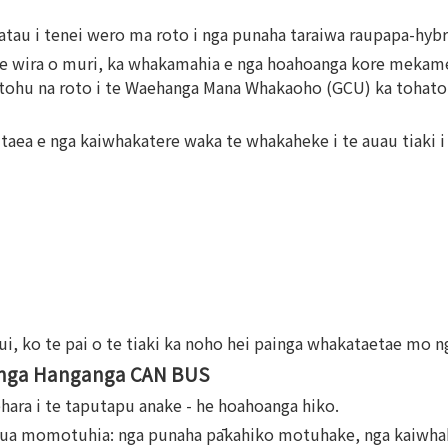
katau i tenei wero ma roto i nga punaha taraiwa raupapa-hy
 te wira o muri, ka whakamahia e nga hoahoanga kore mekamek
 tohu na roto i te Waehanga Mana Whakaoho (GCU) ka tohatoha
taea e nga kaiwhakatere waka te whakaheke i te auau tiaki i
 nui, ko te pai o te tiaki ka noho hei painga whakataetae mo 
 nga Hanganga CAN BUS
ara i te taputapu anake - he hoahoanga hiko.
ga kua momotuhia: nga punaha pākahiko motuhake, nga kaiw