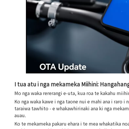
I tua atu i nga mekameka Miihini: Hangaha
Mo nga waka rererangi e-uta, kua roa te kakahu miih
Ko nga waka kawe i nga taone nui e mahi ana i raro i 
taraiwa tawhito - e whakawhirinaki ana ki nga mekame
auau.
Ko te mekameka pakaru ehara i te mea whakatika noa. K