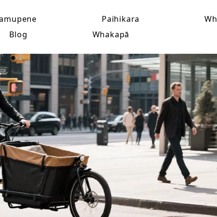
amupene
Paihikara
Wh
Blog
Whakapā