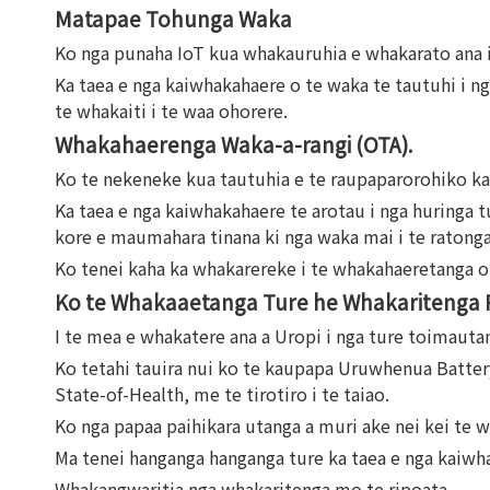
Matapae Tohunga Waka
Ko nga punaha IoT kua whakauruhia e whakarato ana i 
Ka taea e nga kaiwhakahaere o te waka te tautuhi i n
te whakaiti i te waa ohorere.
Whakahaerenga Waka-a-rangi (OTA).
Ko te nekeneke kua tautuhia e te raupaparorohiko ka
Ka taea e nga kaiwhakahaere te arotau i nga huringa 
kore e maumahara tinana ki nga waka mai i te ratonga
Ko tenei kaha ka whakarereke i te whakahaeretanga o 
Ko te Whakaaetanga Ture he Whakaritenga 
I te mea e whakatere ana a Uropi i nga ture toimautan
Ko tetahi tauira nui ko te kaupapa Uruwhenua Battery 
State-of-Health, me te tirotiro i te taiao.
Ko nga papaa paihikara utanga a muri ake nei kei te
Ma tenei hanganga hanganga ture ka taea e nga kaiwh
Whakangwaritia nga whakaritenga mo te ripoata