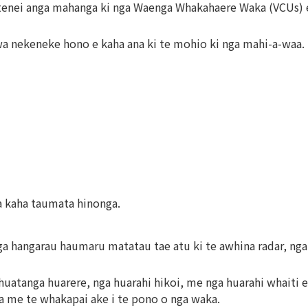
i tenei anga mahanga ki nga Waenga Whakahaere Waka (VCUs) 
awa nekeneke hono e kaha ana ki te mohio ki nga mahi-a-waa.
 kaha taumata hinonga.
a hangarau haumaru matatau tae atu ki te awhina radar, n
a ahuatanga huarere, nga huarahi hikoi, me nga huarahi whaiti
a me te whakapai ake i te pono o nga waka.