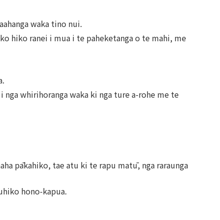
waahanga waka tino nui.
iko hiko ranei i mua i te paheketanga o te mahi, me
a.
 i nga whirihoranga waka ki nga ture a-rohe me te
naha pākahiko, tae atu ki te rapu matū, nga raraunga
Puhiko hono-kapua.