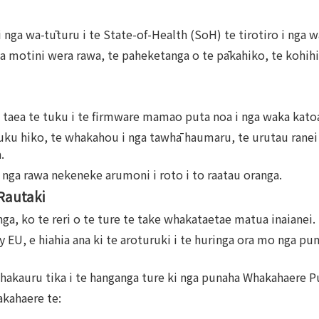
nga wa-tūturu i te State-of-Health (SoH) te tirotiro i nga 
ga motini wera rawa, te paheketanga o te pākahiko, te kohih
 taea te tuku i te firmware mamao puta noa i nga waka kato
tuku hiko, te whakahou i nga tawhā haumaru, te urutau ranei
.
nga rawa nekeneke arumoni i roto i to raatau oranga.
Rautaki
ga, ko te reri o te ture te take whakataetae matua inaianei.
EU, e hiahia ana ki te aroturuki i te huringa ora mo nga pu
 whakauru tika i te hanganga ture ki nga punaha Whakahaere 
akahaere te: