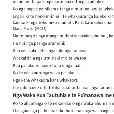
mahi, me te pa ki nga kirimana ratonga kaihoko.
Ko nga papaa paihikara utanga o muri nei kei te wha
Engari ki te hono miihini i te whakaurunga kaieke ki
kaieke ki nga tohu hiko mamati. Ka tukatukahia enei
Mana Motu (MCU).
Ma te tango i nga atanga miihini whakakakahu nui, ka 
He nui nga paanga arumoni:
Kua whakahekehia nga rahunga taraiwa
Whakaitihia nga utu tiaki mo te wa roa
Kua pai ake te haere tonu o nga mahi
Ko te whakaurunga waka pai ake
Nga kaha whakaora kaha whakaora
I te piki haere o te totika tuku puta noa i nga taone
Nga Waka Kua Tautuhia e te Pūmanawa me
Ko te ahuatanga o te nekeneke o nga waka-ahumahi eh
I hangaia nga paihikara hiko huri noa i nga waahan