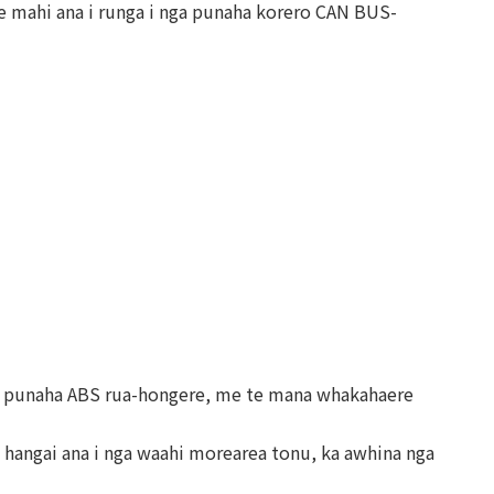
e mahi ana i runga i nga punaha korero CAN BUS-
ga punaha ABS rua-hongere, me te mana whakahaere
 e hangai ana i nga waahi morearea tonu, ka awhina nga