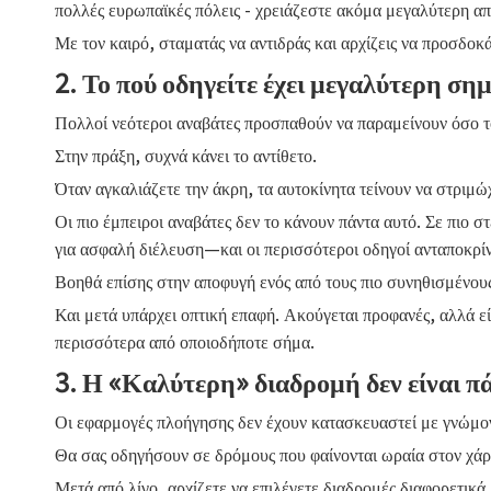
πολλές ευρωπαϊκές πόλεις - χρειάζεστε ακόμα μεγαλύτερη α
Με τον καιρό, σταματάς να αντιδράς και αρχίζεις να προσδοκ
2. Το πού οδηγείτε έχει μεγαλύτερη ση
Πολλοί νεότεροι αναβάτες προσπαθούν να παραμείνουν όσο το
Στην πράξη, συχνά κάνει το αντίθετο.
Όταν αγκαλιάζετε την άκρη, τα αυτοκίνητα τείνουν να στριμώχ
Οι πιο έμπειροι αναβάτες δεν το κάνουν πάντα αυτό. Σε πιο 
για ασφαλή διέλευση—και οι περισσότεροι οδηγοί ανταποκρίν
Βοηθά επίσης στην αποφυγή ενός από τους πιο συνηθισμένους
Και μετά υπάρχει οπτική επαφή. Ακούγεται προφανές, αλλά εί
περισσότερα από οποιοδήποτε σήμα.
3. Η «Καλύτερη» διαδρομή δεν είναι π
Οι εφαρμογές πλοήγησης δεν έχουν κατασκευαστεί με γνώμον
Θα σας οδηγήσουν σε δρόμους που φαίνονται ωραία στον χάρτ
Μετά από λίγο, αρχίζετε να επιλέγετε διαδρομές διαφορετικά.