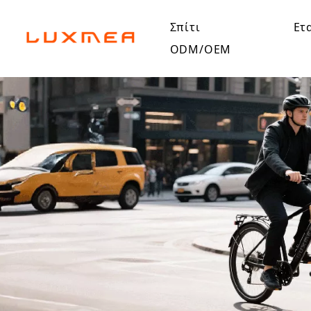
Σπίτι
Ετ
ODM/OEM