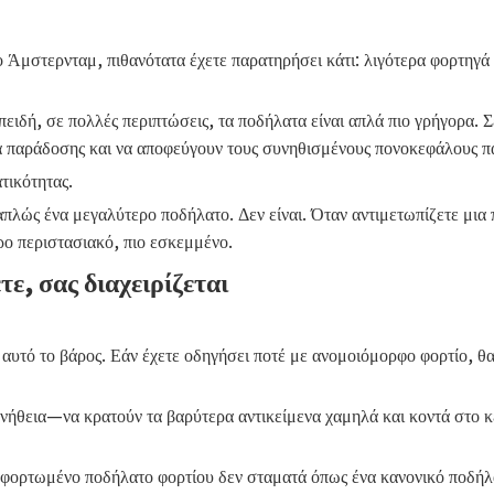
ο Άμστερνταμ, πιθανότατα έχετε παρατηρήσει κάτι: λιγότερα φορτηγά
ειδή, σε πολλές περιπτώσεις, τα ποδήλατα είναι απλά πιο γρήγορα. 
α παράδοσης και να αποφεύγουν τους συνηθισμένους πονοκεφάλους π
τικότητας.
 απλώς ένα μεγαλύτερο ποδήλατο. Δεν είναι. Όταν αντιμετωπίζετε 
ερο περιστασιακό, πιο εσκεμμένο.
ε, σας διαχειρίζεται
 αυτό το βάρος. Εάν έχετε οδηγήσει ποτέ με ανομοιόμορφο φορτίο, θ
υνήθεια—να κρατούν τα βαρύτερα αντικείμενα χαμηλά και κοντά στο κ
φορτωμένο ποδήλατο φορτίου δεν σταματά όπως ένα κανονικό ποδήλατο