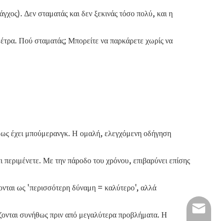
χος). Δεν σταματάς και δεν ξεκινάς τόσο πολύ, και η
 μέτρα. Πού σταματάς; Μπορείτε να παρκάρετε χωρίς να
ήθως έχει μπούμερανγκ. Η ομαλή, ελεγχόμενη οδήγηση
ι περιμένετε. Με την πάροδο του χρόνου, επιβαρύνει επίσης
τονται ως 'περισσότερη δύναμη = καλύτερο', αλλά
info@lu
ζονται συνήθως πριν από μεγαλύτερα προβλήματα. Η