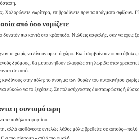
πόσταση.
άς. Χαλαρώνετε νωρίτερα, επιβραδύνετε πριν τα πράγματα σφίξουν. Γίν
μασία από όσο νομίζετε
 δυνατόν πιο κοντά στο κράσπεδο. Νιώθεις ασφαλής, σαν να έχεις ξε
νονται χωρίς να δίνουν αρκετό χώρο. Εκεί συμβαίνουν οι πιο άβολες 
στενούς δρόμους, θα μετακινηθούν ελαφρώς στη λωρίδα όταν χρειαστε
ονται σε αυτό.
 κινδύνους στην πόλη: το άνοιγμα των θυρών του αυτοκινήτου χωρίς 
ναι εύκολο να το ξεχάσεις. Σε πολυσύχναστες διασταυρώσεις ή δύσκο
άντα η συντομότερη
α τα ποδήλατα φορτίου.
η, αλλά αισθάνεστε εντελώς λάθος μόλις βρεθείτε σε αυτούς—πολύ γ
 Όχι πιο σύντομη - απλά πιο ομαλή.