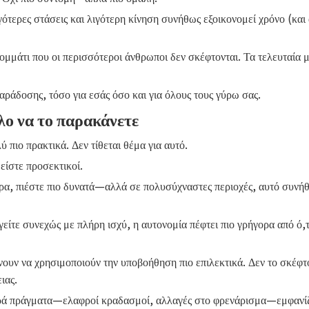
ερες στάσεις και λιγότερη κίνηση συνήθως εξοικονομεί χρόνο (και άγ
 κομμάτι που οι περισσότεροι άνθρωποι δεν σκέφτονται. Τα τελευταία
αράδοσης, τόσο για εσάς όσο και για όλους τους γύρω σας.
ολο να το παρακάνετε
 πιο πρακτικά. Δεν τίθεται θέμα για αυτό.
είστε προσεκτικοί.
ορα, πιέστε πιο δυνατά—αλλά σε πολυσύχναστες περιοχές, αυτό συν
γείτε συνεχώς με πλήρη ισχύ, η αυτονομία πέφτει πιο γρήγορα από ό,τ
ίνουν να χρησιμοποιούν την υποβοήθηση πιο επιλεκτικά. Δεν το σκέφ
ιας.
Μικρά πράγματα—ελαφροί κραδασμοί, αλλαγές στο φρενάρισμα—εμφανί