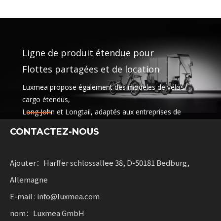
Ligne de produit étendue pour
Flottes partagées et de location
Luxmea propose également des modèles de vélos
cargo étendus,
Long John et Longtail, adaptés aux entreprises de
logistique,
CONTACTEZ-NOUS
services de partage et flottes de location. Ces
solutions combinent des fonctionnalités
avec flexibilité pour les entreprises qui font évoluer la
Ajouter：Harffer schlossallee 38, D-50181 Bedburg,
mobilité durable.
Allemagne
E-mail : info@luxmea.com
nom：Luxmea GmbH