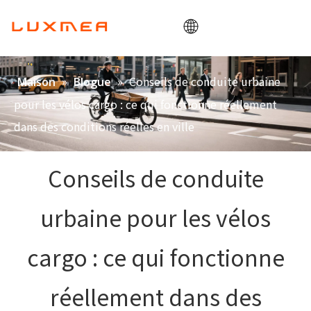
Maison
»
»
Conseils de conduite urbaine
Maison
Blogue
Entreprise
pour les vélos cargo : ce qui fonctionne réellement
Vélo cargo
dans des conditions réelles en ville
Utilitaire
Conseils de conduite
ODM/OEM
Blogue
urbaine pour les vélos
Contact
cargo : ce qui fonctionne
réellement dans des