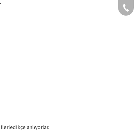
.
+49 159
ilerledikçe anlıyorlar.