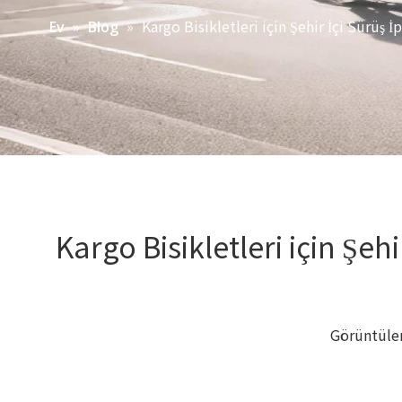
»
»
Kargo Bisikletleri için Şehir İçi Sürüş İ
Ev
Blog
Kargo Bisikletleri için Şeh
Görüntül