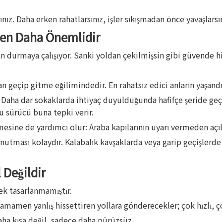
. Daha erken rahatlarsınız, işler sıkışmadan önce yavaşlarsın
den Daha Önemlidir
durmaya çalışıyor. Sanki yoldan çekilmişsin gibi güvende his
n geçip gitme eğilimindedir. En rahatsız edici anların yaşandığ
aha dar sokaklarda ihtiyaç duyulduğunda hafifçe şeride geçec
ğu sürücü buna tepki verir.
mesine de yardımcı olur: Araba kapılarının uyarı vermeden açı
utması kolaydır. Kalabalık kavşaklarda veya garip geçişlerde h
 Değildir
ek tasarlanmamıştır.
amamen yanlış hissettiren yollara gönderecekler; çok hızlı, ç
Daha kısa değil, sadece daha pürüzsüz.