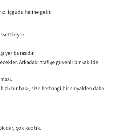
ız. İçgüdü haline gelir.
settiriyor.
ı yer burasıdır.
ekler. Arkadaki trafiğe güvenli bir şekilde
lması.
ızlı bir bakış size herhangi bir sinyalden daha
ok dar, çok kaotik.