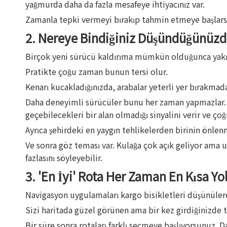
yağmurda daha da fazla mesafeye ihtiyacınız var.
Zamanla tepki vermeyi bırakıp tahmin etmeye başlarsınız
2. Nereye Bindiğiniz Düşündüğünüz
Birçok yeni sürücü kaldırıma mümkün olduğunca yakın 
Pratikte çoğu zaman bunun tersi olur.
Kenarı kucakladığınızda, arabalar yeterli yer bırakmada
Daha deneyimli sürücüler bunu her zaman yapmazlar. D
geçebilecekleri bir alan olmadığı sinyalini verir ve ço
Ayrıca şehirdeki en yaygın tehlikelerden birinin önlen
Ve sonra göz teması var. Kulağa çok açık geliyor ama un
fazlasını söyleyebilir.
3. 'En İyi' Rota Her Zaman En Kısa Yol
Navigasyon uygulamaları kargo bisikletleri düşünüler
Sizi haritada güzel görünen ama bir kez girdiğinizde t
Bir süre sonra rotaları farklı seçmeye başlıyorsunuz. 