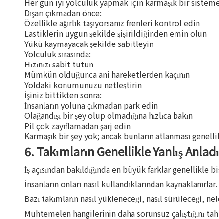
Her gün iyi yolculuk yapmak için karmaşık bir sisteme i
Dışarı çıkmadan önce:
Özellikle ağırlık taşıyorsanız frenleri kontrol edin
Lastiklerin uygun şekilde şişirildiğinden emin olun
Yükü kaymayacak şekilde sabitleyin
Yolculuk sırasında:
Hızınızı sabit tutun
Mümkün olduğunca ani hareketlerden kaçının
Yoldaki konumunuzu netleştirin
İşiniz bittikten sonra:
İnsanların yoluna çıkmadan park edin
Olağandışı bir şey olup olmadığına hızlıca bakın
Pil çok zayıflamadan şarj edin
Karmaşık bir şey yok; ancak bunların atlanması genellik
6. Takımların Genellikle Yanlış Anladı
İş açısından bakıldığında en büyük farklar genellikle 
İnsanların onları nasıl kullandıklarından kaynaklanırlar.
Bazı takımların nasıl yükleneceği, nasıl sürüleceği, nele
Muhtemelen hangilerinin daha sorunsuz çalıştığını tah