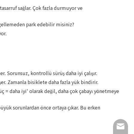
 tasarruf sağlar. Çok fazla durmuyor ve
gellemeden park edebilir misiniz?
or.
. Sorunsuz, kontrollü sürüş daha iyi çalışır.
er. Zamanla bisiklete daha fazla yük bindirir.
güç = daha iyi' olarak değil, daha çok çabayı yönetmeye
a büyük sorunlardan önce ortaya çıkar. Bu erken
info@lu