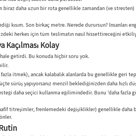
ren biraz daha uzun bir rota genellikle zamandan (ve stresten)
ediği kısım. Son birkaç metre. Nerede durursun? İnsanları en
eki herkes için tüm teslimatın nasıl hissettireceğini etkiliy
ıya Kaçılması Kolay
 hale getirdi. Bu konuda hiçbir soru yok.
lir.
zla itmek), ancak kalabalık alanlarda bu genellikle geri teper
güçte sürüş yapıyorsanız menzil beklediğinizden daha hızlı düş
desteği daha seçici kullanma eğilimindedir. Bunu 'daha fazla 
(hafif titreşimler, frenlemedeki değişiklikler) genellikle dah
önler.
 Rutin