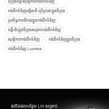
ទីក្រុងគន្លឹះសុវត្ថិភាពកង់ដឹកទំនិញ
កង់ដឹកទំនិញអគ្គិសនី ប្រើប្រាស់ក្នុងទីក្រុង
ប្រសិទ្ធភាពដឹកជញ្ជូនកង់ដឹកទំនិញ
គន្លឹះជិះក្នុងទីក្រុងសម្រាប់កង់ដឹកទំនិញ
សុវត្ថិភាពកង់ដឹកទំនិញ
កង់ដឹកទំនិញក្នុងទីក្រុង
កង់ដឹកទំនិញ Luxmea
ផលិតផលបន្ថែម Lin សម្រាប់