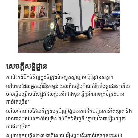
សេចក្តីសន្និដ្ឋាន
ការ​ជិះ​កង់​ដឹកទំនិញ​ក្នុង​ទីក្រុង​មិន​ស្មុគស្មាញ​ទេ ប៉ុន្តែ​វា​ខុស​គ្នា​។
នៅពេលដែលអ្នកស៊ាំនឹងទម្ងន់ យល់ពីរបៀបកំណត់ទីតាំងខ្លួនឯង ហើយ
ចាប់ផ្តើមជ្រើសរើសផ្លូវដែលប្រសើរជាងមុន អ្វីៗនឹងអាចគ្រប់គ្រងបាន
កាន់តែច្រើន។
ហើយនៅពេលដែលទីក្រុងបន្តជំរុញឱ្យមានការដឹកជញ្ជូនកាន់តែស្អាត និង
មានភាពបត់បែនកាន់តែច្រើន កង់ដឹកទំនិញនឹងក្លាយទៅជារឿងធម្មតា
កាន់តែច្រើន។
សម្រាប់ក្រុមហ៊ុននានា ជាពិសេស រឿងមួយនឹងកាន់តែច្បាស់ក្នុងរយៈ