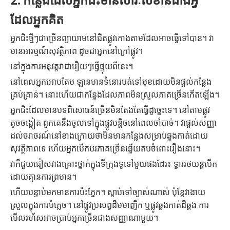
ដែលអ្នកគិត
អ្នក​ជិះ​ថ្មី​ៗ​ជា​ច្រើន​ព្យាយាម​នៅ​ជិត​ផ្លូវ​កោង​តាម​ដែល​អាច​ធ្វើ​ទៅ​បាន។ វា
មានអារម្មណ៍សុវត្ថិភាព ដូចជាអ្នកនៅក្រៅផ្លូវ។
នៅក្នុងការអនុវត្តវាជារឿយៗធ្វើផ្ទុយពីនេះ។
នៅពេលអ្នកអោបគែម ឡានមានទំនោរបត់ទៅមុខដោយមិនផ្តល់កន្លែង
គ្រប់គ្រាន់។ នោះហើយជាកន្លែងដែលភាពមិនស្រួលភាគច្រើនកើតឡើង។
អ្នកជិះដែលមានបទពិសោធន៍ច្រើនមិនតែងតែធ្វើដូច្នេះទេ។ នៅ​តាម​ផ្លូវ​
តូច​ចង្អៀត ពួក​គេ​នឹង​ចូល​ទៅ​ក្នុង​ផ្លូវ​បន្តិច​នៅ​ពេល​ចាំបាច់។ វាផ្តល់សញ្ញា
ដល់ចរាចរណ៍នៅខាងក្រោយថាមិនមានកន្លែងសម្រាប់ឆ្លងកាត់ដោយ
សុវត្ថិភាពទេ ហើយអ្នកបើកបរភាគច្រើនឆ្លើយតបចំពោះរឿងនោះ។
វាក៏ជួយជៀសវាងគ្រោះថ្នាក់ក្នុងទីក្រុងទូទៅមួយផងដែរ៖ ទ្វាររថយន្តបើក
ដោយគ្មានការព្រមាន។
ហើយបន្ទាប់មកមានការប៉ះភ្នែក។ ស្តាប់ទៅច្បាស់ណាស់ ប៉ុន្តែវាងាយ
ស្រួលក្នុងការបំភ្លេច។ នៅផ្លូវប្រសព្វដ៏មមាញឹក ឬផ្លូវឆ្លងកាត់ដ៏ឆ្គង ការ
មើលរហ័សអាចប្រាប់អ្នកច្រើនជាងសញ្ញាណាមួយ។