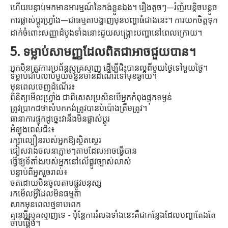
ហើយបន្ទាប់មកមានអារម្មណ៍នៃកង់ខ្លួនឯង។ រឿងតូចៗ—រំញ័របន្តិចបន្តួច
ការផ្លាស់ប្តូរហ្វ្រាំង—ជាធម្មតាបង្ហាញមុនបញ្ហាធំជាងនេះ។ ការ​យក​ចិត្ត​ទុក​
ដាក់​ចំពោះ​សញ្ញា​ដំបូង​ទាំង​នោះ​ជួយ​សង្គ្រោះ​បញ្ហា​នៅ​ពេល​ក្រោយ។
5. ទម្លាប់សាមញ្ញដែលពិតជាអាចជួយបាន។
អ្នកមិនត្រូវការប្រព័ន្ធស្មុគ្រស្មាញ ដើម្បីជិះបានល្អពីមួយថ្ងៃទៅមួយថ្ងៃ។
ទម្លាប់​ជាប់លាប់​មួយ​ចំនួន​មាន​ដំណើរ​ទៅ​មុខ​ឆ្ងាយ។
មុនពេលចេញដំណើរ៖
ពិនិត្យមើលហ្វ្រាំង ជាពិសេសប្រសិនបើអ្នកកំពុងផ្ទុកទម្ងន់
ត្រូវប្រាកដថាសំបកកង់ត្រូវបានបំប៉ោងត្រឹមត្រូវ។
ធានាការផ្ទុកដូច្នេះវានឹងមិនផ្លាស់ប្តូរ
អំឡុងពេលជិះ៖
រក្សាល្បឿនរបស់អ្នកឱ្យស្ថិតស្ថេរ
ជៀសវាងចលនាភ្លាមៗតាមដែលអាចធ្វើបាន
ធ្វើឱ្យទីតាំងរបស់អ្នកនៅលើផ្លូវច្បាស់លាស់
បន្ទាប់ពីអ្នករួចរាល់៖
ចតដោយមិនចូលតាមផ្លូវមនុស្ស
រកមើលអ្វីដែលមិនធម្មតា
សាកមុនពេលថ្មទាបពេក
គ្មានអ្វីស្មុគស្មាញទេ - ប៉ុន្តែការរំលងទាំងនេះគឺជាកន្លែងដែលបញ្ហាតែងតែ
ចាប់ផ្តើម។