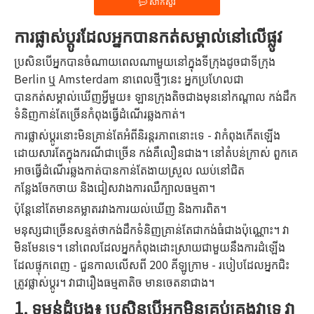
សាកសួរ
ការផ្លាស់ប្តូរដែលអ្នកបានកត់សម្គាល់នៅលើផ្លូវ
ប្រសិនបើអ្នកបានចំណាយពេលណាមួយនៅក្នុងទីក្រុងដូចជាទីក្រុង
Berlin ឬ Amsterdam នាពេលថ្មីៗនេះ អ្នកប្រហែលជា
បានកត់សម្គាល់ឃើញអ្វីមួយ៖ ឡានក្រុងតិចជាងមុននៅកណ្តាល កង់ដឹក
ទំនិញកាន់តែច្រើនកំពុងធ្វើដំណើរឆ្លងកាត់។
ការផ្លាស់ប្តូរនោះមិនគ្រាន់តែអំពីនិរន្តរភាពនោះទេ - វាកំពុងកើតឡើង
ដោយសារតែក្នុងករណីជាច្រើន កង់គឺលឿនជាង។ នៅតំបន់ក្រាស់ ពួកគេ
អាចធ្វើដំណើរឆ្លងកាត់បានកាន់តែងាយស្រួល ឈប់នៅជិត
កន្លែងចែកចាយ និងជៀសវាងការឈឺក្បាលធម្មតា។
ប៉ុន្តែនៅតែមានគម្លាតរវាងការយល់ឃើញ និងការពិត។
មនុស្សជាច្រើនសន្មត់ថាកង់ដឹកទំនិញគ្រាន់តែជាកង់ធំជាងប៉ុណ្ណោះ។ វា
មិនមែនទេ។ នៅពេលដែលអ្នកកំពុងដោះស្រាយជាមួយនឹងការដំឡើង
ដែលផ្ទុកពេញ - ជួនកាលលើសពី 200 គីឡូក្រាម - របៀបដែលអ្នកជិះ
ត្រូវផ្លាស់ប្តូរ។ វា​ជា​រឿង​ធម្មតា​តិច មាន​ចេតនា​ជាង។
1. ទម្ងន់ដំបូង៖ ប្រសិនបើអ្នកមិនគ្រប់គ្រងវាទេ វា