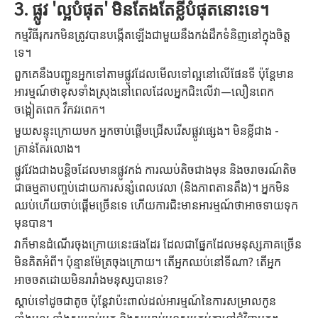
3. ផ្លូវ 'ល្អបំផុត' មិនតែងតែខ្លីបំផុតនោះទេ។
កម្មវិធីរុករកមិនត្រូវបានបង្កើតឡើងជាមួយនឹងកង់ដឹកទំនិញនៅក្នុងចិត្ត
ទេ។
ពួកគេនឹងបញ្ជូនអ្នកទៅតាមផ្លូវដែលមើលទៅល្អនៅលើផែនទី ប៉ុន្តែមាន
អារម្មណ៍ថាខុសទាំងស្រុងនៅពេលដែលអ្នកជិះលើវា—លឿនពេក
ចង្អៀតពេក វឹកវរពេក។
មួយសន្ទុះក្រោយមក អ្នកចាប់ផ្តើមជ្រើសរើសផ្លូវផ្សេង។ មិនខ្លីជាង -
គ្រាន់តែរលោង។
ផ្លូវវែងជាងបន្តិចដែលមានផ្លូវកង់ ការឈប់តិចជាងមុន និងចរាចរណ៍តិច
ជាធម្មតាបញ្ចប់ដោយការសន្សំពេលវេលា (និងភាពតានតឹង)។ អ្នក​មិន​
ឈប់​ហើយ​ចាប់​ផ្តើម​ច្រើន​ទេ ហើយ​ការ​ជិះ​មាន​អារម្មណ៍​ថា​អាច​ទាយ​ទុក​
មុន​បាន។
វាក៏មានដំណើរចុងក្រោយនេះផងដែរ ដែលជាផ្នែកដែលមនុស្សភាគច្រើន
មិនគិតអំពី។ ប៉ុន្មានម៉ែត្រចុងក្រោយ។ តើអ្នកឈប់នៅទីណា? តើអ្នក
អាចចតដោយមិនរារាំងមនុស្សបានទេ?
ស្តាប់ទៅដូចជាតូច ប៉ុន្តែវាប៉ះពាល់ដល់អារម្មណ៍នៃការសម្រាលកូន