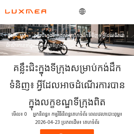
ផ្ទះ
»
»
គន្លឹះជិះក្នុងទីក្រុងសម្រាប់កង់ដឹកទំនិញ៖ អ្វីដែលពិតជា
ផ្ទះ
ប្លុក
ក្រុមហ៊ុន
ដំណើរការនៅក្នុងលក្ខខណ្ឌទីក្រុងពិតប្រាកដ
ឡានដឹកទំនិញ
ឧបករណ៍ប្រើប្រាស់
គន្លឹះ​ជិះ​ក្នុង​ទីក្រុង​សម្រាប់​កង់​ដឹក
ODM/OEM
ទំនិញ៖ អ្វី​ដែល​អាច​ដំណើរការ​បាន​
ប្លុក
ទំនាក់ទំនង
ក្នុង​លក្ខខណ្ឌ​ទីក្រុង​ពិត
មើល៖
0
អ្នកនិពន្ធ៖ កម្មវិធីនិពន្ធគេហទំព័រ ពេលវេលាបោះពុម្ព៖
2026-04-23 ប្រភពដើម៖
គេហទំព័រ