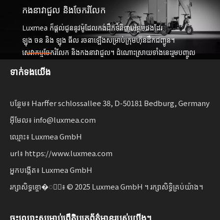
កងនាវាជួល និងចែករំលែក
Luxmea ក៏ផ្តល់ជូននូវម៉ូដែលកង់ដឹកទំនិញបន្ថែមផងដែរ
ឡុង ចន និង ឡុង ធីល រចនាឡើងសម្រាប់ក្រុមហ៊ុនដឹកជញ្ជូន។
សេវាកម្មចែករំលែក និងកងនាវាជួល។ ដំណោះស្រាយទាំងនេះរួមបញ្ចូល
គ្នានូវមុខងារ
ទាក់ទង​យើង
ជាមួយនឹងភាពបត់បែនសម្រាប់អាជីវកម្ម ពង្រីកការចល័តប្រកបដោយ
និរន្តរភាព។
បន្ថែម៖ Harffer schlossallee 38, D-50181 Bedburg, Germany
អ៊ីមែល៖ info@luxmea.com
ឈ្មោះ៖ Luxmea GmbH
url៖ https://www.luxmea.com
អ្នកបង្កើត៖ Luxmea GmbH
រក្សាសិទ្ធខ្ចោ�ាំ៖ © 2025 Luxmea GmbH ។ រក្សាសិទ្ធិគ្រប់យ៉ាង។
ចុះឈ្មោះសម្រាប់ព្រឹត្តិបត្រព័ត៌មានរបស់យើង។