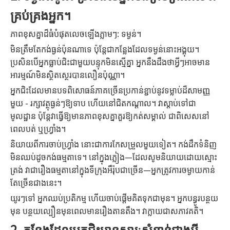
គ្រប់គ្រងអ្នក។
ភាពខុសគ្នាដ៏ធំបំផុតលេចឡើងភ្លាមៗ: ទម្ងន់។
មិន​ត្រឹម​តែ​កង់​ធ្ងន់​ប៉ុនណា​ទេ ប៉ុន្តែ​ជា​កន្លែង​ដែល​ទម្ងន់​នោះ​អង្គុយ។
ប្រសិនបើអ្នកធ្លាប់ជិះជាមួយបន្ទុកមិនស្មើគ្នា អ្នកនឹងដឹងថាអ្វីៗអាចមាន
អារម្មណ៍មិនស្ថិតស្ថេរបានលឿនប៉ុណ្ណា។
អ្នកជិះដែលមានបទពិសោធន៍ភាគច្រើនប្រកាន់ខ្ជាប់នូវទម្លាប់ដ៏សាមញ្ញ
មួយ - រក្សាវត្ថុធ្ងន់ៗឱ្យទាប ហើយនៅជិតកណ្តាល។ វាស្តាប់ទៅជា
មូលដ្ឋាន ប៉ុន្តែវាធ្វើឱ្យមានភាពខុសគ្នាគួរឱ្យកត់សម្គាល់ ជាពិសេសនៅ
ពេលបត់ ឬហ្វ្រាំង។
និយាយ​ពី​ការ​ចាប់​ហ្វ្រាំង នោះ​ជា​ការ​កែសម្រួល​មួយ​ទៀត។ កង់ដឹកទំនិញ
មិនឈប់ដូចកង់ធម្មតាទេ។ នៅ​ក្នុង​ភ្លៀង—ដែល​សូម​និយាយ​ដោយ​ស្មោះ​
ត្រង់ វា​ជា​រឿង​ធម្មតា​នៅ​ក្នុង​ទីក្រុង​អឺរ៉ុប​ជា​ច្រើន—អ្នក​ត្រូវ​ការ​ចម្ងាយ​កាន់​
តែ​ច្រើន​ជាង​នេះ។
យូរៗទៅ អ្នកឈប់ប្រតិកម្ម ហើយចាប់ផ្តើមគិតទុកជាមុន។ អ្នក​បន្ធូរ​បន្ថយ​
មុន បន្ថយ​ល្បឿន​មុន​ពេល​មាន​រឿង​តានតឹង។ វាក្លាយជាសភាវគតិ។
2. កន្លែងដែលអ្នកជិះមានសារៈសំខាន់ជាងអ្វី