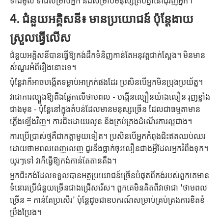
ទាំងមូល ទាំងសម្រាប់អ្នក និងសម្រាប់មនុស្សគ្រប់គ្នានៅជុំវិញអ្នក។
4. ជំនួយអគ្គិសនី៖ មានប្រយោជន៍ ប៉ុន្តែងាយ
ស្រួលធ្វើលើស
ជំនួយអគ្គិសនីបានធ្វើឱ្យកង់ដឹកទំនិញកាន់តែអនុវត្តជាក់ស្តែង។ មិនមាន
សំណួរអំពីរឿងនោះទេ។
ប៉ុន្តែវាក៏អាចបង្កើតទម្លាប់អាក្រក់ផងដែរ ប្រសិនបើអ្នកមិនប្រុងប្រយ័ត្ន។
វាជាការល្បួងឱ្យពឹងផ្អែកលើថាមពល - បង្កើនល្បឿនយ៉ាងលឿន រុញខ្លាំង
ជាងមុន - ប៉ុន្តែនៅក្នុងតំបន់ដែលមានមនុស្សច្រើន ដែលជាធម្មតាមាន
ភ្លើងឡើងវិញ។ ការជិះដោយរលូន និងគ្រប់គ្រងដំណើរការល្អជាង។
ការប្រើប្រាស់ថ្មគឺជាកត្តាមួយទៀត។ ប្រសិនបើអ្នកកំពុងជិះឥតឈប់ឈរ
ដោយថាមពលពេញលេញ ជួរនឹងធ្លាក់ចុះលឿនជាងអ្វីដែលអ្នករំពឹងទុក។
យូរៗទៅ វាក៏ធ្វើឱ្យកង់កាន់តែតានតឹង។
អ្នក​ជិះ​កង់​ដែល​ទទួល​បាន​អត្ថប្រយោជន៍​ច្រើន​បំផុត​ពី​កង់​របស់​ពួកគេ​មាន​
ទំនោរ​ប្រើ​ជំនួយ​ច្រើន​ជាង​ជ្រើសរើស។ ពួកគេមិនគិតពីវាថាជា 'ថាមពល
ច្រើន = កាន់តែប្រសើរ' ប៉ុន្តែដូចជាឧបករណ៍សម្រាប់គ្រប់គ្រងការខិតខំ
ប្រឹងប្រែង។