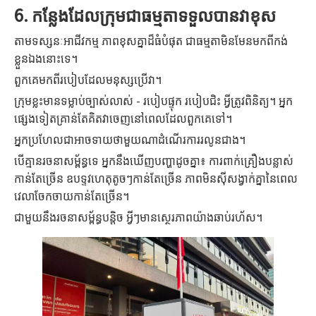
6. កន្លែងដែលក្រុមជាធម្មតាទទួលបានវាខុស
តាមទស្សនៈអាជីវកម្ម ភាពខុសគ្នាដ៏ធំបំផុត ជាធម្មតាមិនមែនមកពីកង់
ខ្លួនឯងនោះទេ។
ពួកគេមកពីរបៀបដែលមនុស្សប្រើវា។
ក្រុមខ្លះមានទម្លាប់ច្បាស់លាស់ - របៀបផ្ទុក របៀបជិះ អ្វីត្រូវពិនិត្យ។ អ្នក​
ផ្សេង​ទៀត​គ្រាន់​តែ​គិត​វា​ចេញ​នៅ​ពេល​ដែល​ពួក​គេ​ទៅ​។
អ្នក​ប្រហែល​ជា​អាច​ទាយ​ថា​មួយ​ណា​ដំណើរការ​រលូន​ជាង។
បើគ្មានរចនាសម្ព័ន្ធទេ អ្នកនឹងឃើញបញ្ហាដូចគ្នា៖ ការពាក់គ្រឿងបន្លាស់
កាន់តែច្រើន ឧបទ្ទវហេតុតូចៗកាន់តែច្រើន ភាពមិនស៊ីសង្វាក់គ្នានៃពេល
វេលាចែកចាយកាន់តែច្រើន។
ជាមួយនឹងរចនាសម្ព័ន្ធបន្តិច អ្វីៗមានស្ថេរភាពយ៉ាងឆាប់រហ័ស។