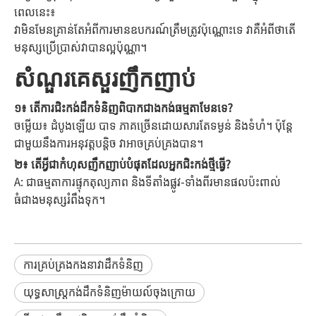
ពេលនេះ៖
វាមិនមែនគ្រាន់តែអំពីការមានឧបករណ៍ត្រឹមត្រូវប៉ុណ្ណោះទេ វាគឺអំពីថាតើ
មនុស្សប្រើប្រាស់វាបានល្អប៉ុណ្ណា។
សំណួរគេសួរញឹកញាប់
១៖ តើការជិះកង់ដឹកទំនិញពិបាកជាងកង់ធម្មតាមែនទេ?
ចម្លើយ៖ ដំបូងឡើយ បាទ ភាគច្រើនដោយសារតែទម្ងន់ និងទំហំ។ ប៉ុន្តែ
ជាមួយនឹងការអនុវត្តបន្តិច វាអាចគ្រប់គ្រងបាន។
២៖ តើ​អ្វី​ជា​កំហុស​ញឹកញាប់​បំផុត​ដែល​អ្នក​ជិះ​កង់​ថ្មី​ធ្វើ?
A: ជាធម្មតាការផ្ទុកតុល្យភាព និងទីតាំងផ្លូវ-ទាំងពីរមានផលប៉ះពាល់
ធំជាងមនុស្សរំពឹងទុក។
ការគ្រប់គ្រងកងនាវាដឹកទំនិញ
យុទ្ធសាស្រ្តកង់ដឹកទំនិញម៉ាយល៍ចុងក្រោយ