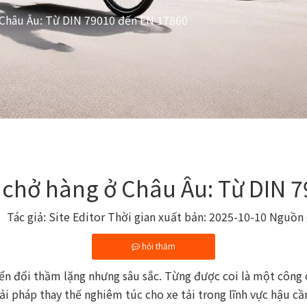
 Châu Âu: Từ DIN 79010 đến EN 17860
 chở hàng ở Châu Âu: Từ DIN 
ác giả: Site Editor Thời gian xuất bản: 2025-10-10 Nguồn
hỏi thăm
yển đổi thầm lặng nhưng sâu sắc. Từng được coi là một công 
ải pháp thay thế nghiêm túc cho xe tải trong lĩnh vực hậu cầ