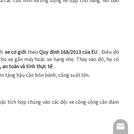
a các cấu hình và ứng dụng xe đạp chở hàng. Nó bao
ới
xe cơ giới
theo
Quy định 168/2013 của EU
. Điều đó
 cho xe gắn máy hoặc xe hạng nhẹ. Thay vào đó, họ có
 an toàn và tính thực tế
.
ền tảng hậu cần bốn bánh, công suất lớn.
hoặc tích hợp chúng vào các đội xe công cộng cần đảm
info@lu