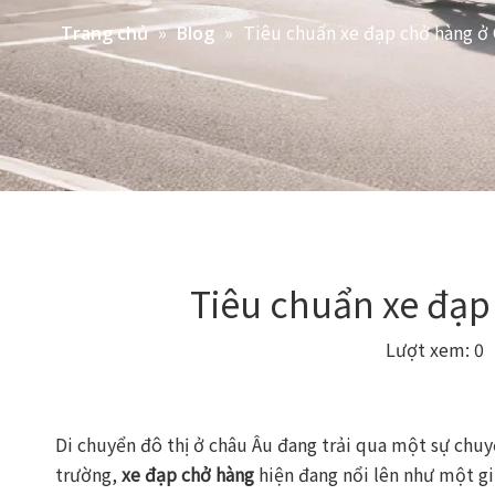
»
»
Tiêu chuẩn xe đạp chở hàng ở
Trang chủ
Blog
Tiêu chuẩn xe đạp
Lượt xem:
0
T
Di chuyển đô thị ở châu Âu đang trải qua một sự chu
trường,
xe đạp chở hàng
hiện đang nổi lên như một gi