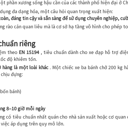
ột phần xương sống hậu cần của các thành phố hiện đại ở Ch
 dụng đa dạng hóa, một câu hỏi quan trọng xuất hiện:
àn, đáng tin cậy và sẵn sàng để sử dụng chuyên nghiệp, cư
ững rào cản quan liêu mà là cơ sở hạ tầng vô hình cho phép t
 chuẩn riêng
iệm theo
EN 15194
, tiêu chuẩn dành cho xe đạp hỗ trợ điệ
tốc độ khiêm tốn.
 hàng là một loài khác
. Một chiếc xe ba bánh chở 200 kg h
 chịu đựng:
 bốn bánh)
ờng 8–10 giờ mỗi ngày
ng có tiêu chuẩn nhất quán cho nhà sản xuất hoặc cơ quan q
 việc áp dụng trên quy mô lớn.