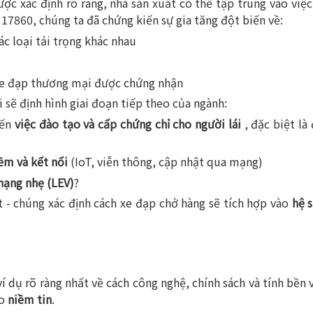
ược xác định rõ ràng, nhà sản xuất có thể tập trung vào việc
860, chúng ta đã chứng kiến ​​sự gia tăng đột biến về:
ác loại tải trọng khác nhau
xe đạp thương mại được chứng nhận
 sẽ định hình giai đoạn tiếp theo của ngành:
đến
việc đào tạo và cấp chứng chỉ cho người lái
, đặc biệt l
ềm và kết nối
(IoT, viễn thông, cập nhật qua mạng)
hạng nhẹ (LEV)
?
 - chúng xác định cách xe đạp chở hàng sẽ tích hợp vào
hệ s
í dụ rõ ràng nhất về cách công nghệ, chính sách và tính bền 
ào
niềm tin
.