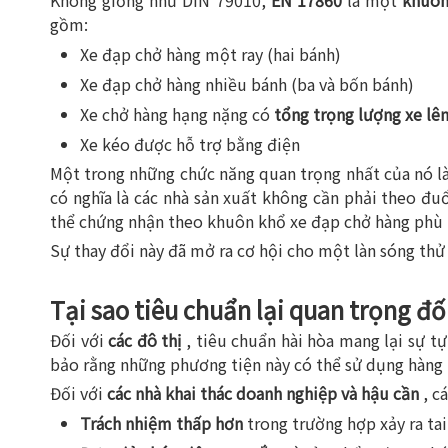
Không giống như DIN 79010,
EN 17860
là một
khuôn
gồm:
Xe đạp chở hàng một ray (hai bánh)
Xe đạp chở hàng nhiều bánh (ba và bốn bánh)
Xe chở hàng hạng nặng có
tổng trọng lượng xe lê
Xe kéo được hỗ trợ bằng điện
Một trong những chức năng quan trọng nhất của nó là
có nghĩa là các nhà sản xuất không cần phải theo đu
thể chứng nhận theo khuôn khổ xe đạp chở hàng phù
Sự thay đổi này đã mở ra cơ hội cho một làn sóng thử
Tại sao tiêu chuẩn lại quan trọng đ
Đối với
các đô thị
, tiêu chuẩn hài hòa mang lại sự t
bảo rằng những phương tiện này có thể sử dụng hàng n
Đối với
các nhà khai thác doanh nghiệp và hậu cần
, c
Trách nhiệm thấp hơn
trong trường hợp xảy ra ta