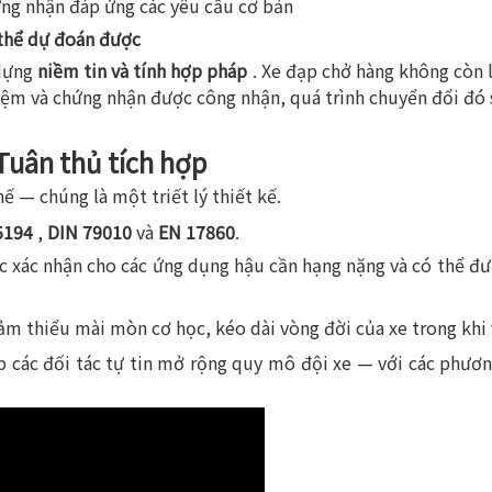
ng nhận đáp ứng các yêu cầu cơ bản
ó thể dự đoán được
 dựng
niềm tin và tính hợp pháp
. Xe đạp chở hàng không còn l
iệm và chứng nhận được công nhận, quá trình chuyển đổi đó s
Tuân thủ tích hợp
ế — chúng là một triết lý thiết kế.
5194
,
DIN 79010
và
EN 17860
.
c xác nhận cho các ứng dụng hậu cần hạng nặng và có thể đư
ảm thiểu mài mòn cơ học, kéo dài vòng đời của xe trong khi 
 các đối tác tự tin mở rộng quy mô đội xe — với các phương