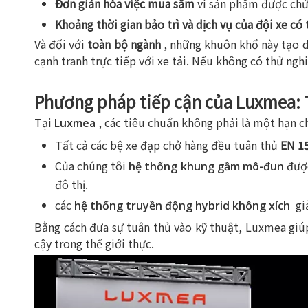
Đơn giản hóa việc mua sắm
vì sản phẩm được chứ
Khoảng thời gian bảo trì và dịch vụ của đội xe c
Và đối với
toàn bộ ngành
, những khuôn khổ này tạo
cạnh tranh trực tiếp với xe tải. Nếu không có thử ngh
Phương pháp tiếp cận của Luxmea: 
Tại
, các tiêu chuẩn không phải là một hạn ch
Luxmea
Tất cả các bệ xe đạp chở hàng đều tuân thủ
EN 1
Của chúng tôi
đượ
hệ thống khung gầm mô-đun
đô thị.
các
gi
hệ thống truyền động hybrid không xích
Bằng cách đưa sự tuân thủ vào kỹ thuật, Luxmea giúp
cậy trong thế giới thực.