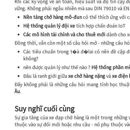
Khi các kỳ vọng về an toàn, hiệu suất và độ tin cậy đ
vững. Không phải ngẫu nhiên mà sau DIN 79010 và EN 17
Nền tảng chở hàng mô-đun
có thể thích ứng với c
Hệ thống quản lý đội xe
tích hợp chẩn đoán IoT
Các mô hình tài chính và cho thuê mới
dành cho 
Đồng thời, vẫn còn một số câu hỏi mở - những câu hỏi
Các tiêu chuẩn trong t�à đ�lai có nên đề cập 
không?
nên được quản lý như thế nào ?
Hệ thống phần m
Đâu là ranh giới giữa
xe chở hàng nặng
và
xe điện 
Đây không phải là những câu hỏi mang tính học thuật
Âu
.
Suy nghĩ cuối cùng
Sự gia tăng của xe đạp chở hàng là một trong những v
thuộc vào sự đổi mới hoặc nhu cầu - nó phụ thuộc v