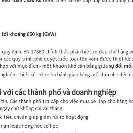
 khổ toàn Châu Âu
được thiết kế để đáp ứng sự đa dạng củ
n tới khoảng 650 kg (GVW)
 quy định: EN 17860 chính thức phân biệt xe đạp chở hàng v
ổi các quy trình phê duyệt kiểu loại tốn kém được thiết kế
 hợp với mục đích - một khuôn khổ cân bằng giữa
sự đổi mới,
 nghiệm thiết kế: từ xe ba bánh giao hàng mô-đun nhẹ đến n
ối với các thành phố và doanh nghiệp
ự tin. Các thành phố trợ cấp cho việc mua xe đạp chở hàng 
gày chứ không chỉ vài tháng.
ác tiêu chuẩn giúp giảm rủi ro hoạt động:
i nạn hoặc hỏng hóc cơ học