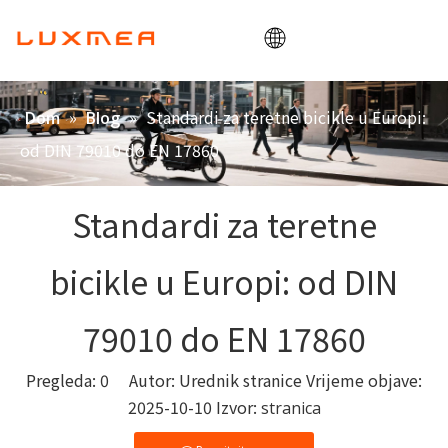
Dom
»
»
Standardi za teretne bicikle u Europi:
Dom
Blog
Tvrtka
od DIN 79010 do EN 17860
Teretni bicikl
Korisnost
Standardi za teretne
ODM/OEM
bicikle u Europi: od DIN
Blog
Kontakt
79010 do EN 17860
Pregleda:
0
Autor: Urednik stranice Vrijeme objave:
2025-10-10 Izvor:
stranica