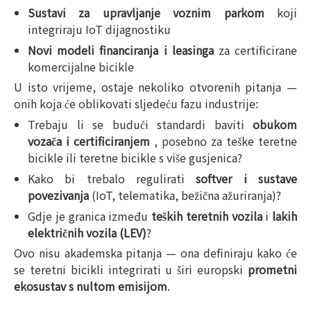
Sustavi za upravljanje voznim parkom
koji
integriraju IoT dijagnostiku
Novi modeli financiranja i leasinga
za certificirane
komercijalne bicikle
U isto vrijeme, ostaje nekoliko otvorenih pitanja —
onih koja će oblikovati sljedeću fazu industrije:
Trebaju li se budući standardi baviti
obukom
vozača i certificiranjem
, posebno za teške teretne
bicikle ili teretne bicikle s više gusjenica?
Kako bi trebalo regulirati
softver i sustave
povezivanja
(IoT, telematika, bežična ažuriranja)?
Gdje je granica između
teških teretnih vozila
i
lakih
električnih vozila (LEV)
?
Ovo nisu akademska pitanja — ona definiraju kako će
se teretni bicikli integrirati u širi europski
prometni
ekosustav s nultom emisijom
.