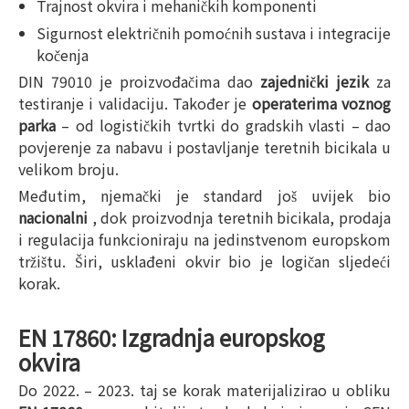
Trajnost okvira i mehaničkih komponenti
Sigurnost električnih pomoćnih sustava i integracije
kočenja
DIN 79010 je proizvođačima dao
zajednički jezik
za
testiranje i validaciju. Također je
operaterima voznog
parka
– od logističkih tvrtki do gradskih vlasti – dao
povjerenje za nabavu i postavljanje teretnih bicikala u
velikom broju.
Međutim, njemački je standard još uvijek bio
nacionalni
, dok proizvodnja teretnih bicikala, prodaja
i regulacija funkcioniraju na jedinstvenom europskom
tržištu. Širi, usklađeni okvir bio je logičan sljedeći
korak.
EN 17860: Izgradnja europskog
okvira
Do 2022. – 2023. taj se korak materijalizirao u obliku