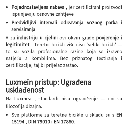
Pojednostavljena nabava
, jer certificirani proizvodi
ispunjavaju osnovne zahtjeve
Predvidljivi intervali održavanja voznog parka i
servisiranja
A za
industriju u cjelini
ovi okviri grade
povjerenje i
legitimitet
. Teretni bicikli više nisu 'veliki bicikli' —
to su vozila profesionalne razine koja se izravno
natječu s kombijima. Bez priznatog testiranja i
certifikacije, taj bi prijelaz zastao.
Luxmein pristup: Ugrađena
usklađenost
Na
, standardi nisu ograničenje — oni su
Luxmea
filozofija dizajna.
Sve platforme za teretne bicikle u skladu su s
EN
15194
,
DIN 79010
i
EN 17860
.