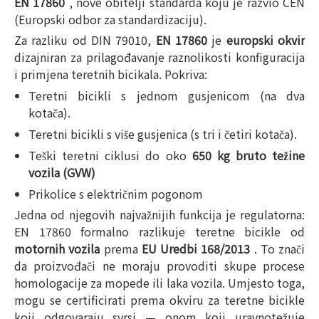
EN 17860
, nove obitelji standarda koju je razvio CEN
(Europski odbor za standardizaciju).
Za razliku od DIN 79010,
EN 17860
je
europski okvir
dizajniran za prilagođavanje raznolikosti konfiguracija
i primjena teretnih bicikala. Pokriva:
Teretni bicikli s jednom gusjenicom (na dva
kotača).
Teretni bicikli s više gusjenica (s tri i četiri kotača).
Teški teretni ciklusi do oko
650 kg bruto težine
vozila (GVW)
Prikolice s električnim pogonom
Jedna od njegovih najvažnijih funkcija je regulatorna:
EN 17860 formalno razlikuje teretne bicikle od
motornih vozila
prema
EU Uredbi 168/2013
. To znači
da proizvođači ne moraju provoditi skupe procese
homologacije za mopede ili laka vozila. Umjesto toga,
mogu se certificirati prema okviru za teretne bicikle
koji odgovaraju svrsi — onom koji uravnotežuje