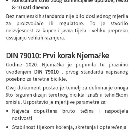
Konstantan stres zbog komercijalne uporabe, često
8-10 sati dnevno
Bez namjenskih standarda nije bilo dosljednog mjerila
za proizvođače ili regulatore. To je stvorilo
neizvjesnost za kupce i javna tijela - veliku prepreku
usvajanju velikih razmjera.
DIN 79010: Prvi korak Njemačke
Godine 2020. Njemačka je popunila tu prazninu
uvođenjem
DIN 79010
, prvog standarda napisanog
posebno za teretne bicikle.
Ovaj dokument postao je temelj za definiranje onoga
što 'siguran dizajn teretnog bicikla' znači u tehničkom
smislu. Uspostavio je mjerljive parametre za:
Najveća dopuštena bruto težina i raspodjela
nosivosti
Stabilnost tijekom kočenja, skretanja i opterećenja