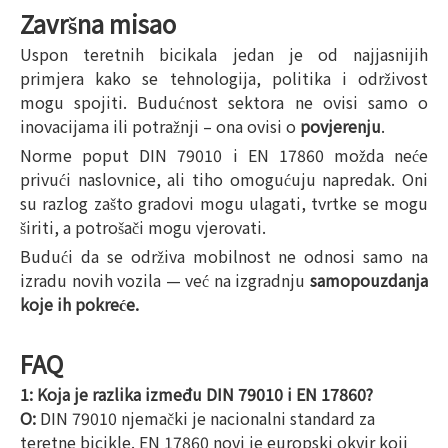
Završna misao
Uspon teretnih bicikala jedan je od najjasnijih
primjera kako se tehnologija, politika i održivost
mogu spojiti. Budućnost sektora ne ovisi samo o
inovacijama ili potražnji – ona ovisi o
povjerenju
.
Norme poput DIN 79010 i EN 17860 možda neće
privući naslovnice, ali tiho omogućuju napredak. Oni
su razlog zašto gradovi mogu ulagati, tvrtke se mogu
širiti, a potrošači mogu vjerovati.
Budući da se održiva mobilnost ne odnosi samo na
izradu novih vozila — već na izgradnju
samopouzdanja
koje ih pokreće.
FAQ
1: Koja je razlika između DIN 79010 i EN 17860?
O:
DIN 79010 njemački je nacionalni standard za
teretne bicikle. EN 17860 novi je europski okvir koji