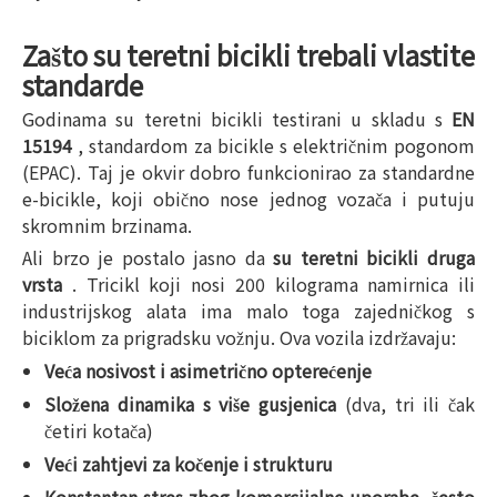
Zašto su teretni bicikli trebali vlastite
standarde
Godinama su teretni bicikli testirani u skladu s
EN
15194
, standardom za bicikle s električnim pogonom
(EPAC). Taj je okvir dobro funkcionirao za standardne
e-bicikle, koji obično nose jednog vozača i putuju
skromnim brzinama.
Ali brzo je postalo jasno da
su teretni bicikli druga
vrsta
. Tricikl koji nosi 200 kilograma namirnica ili
industrijskog alata ima malo toga zajedničkog s
biciklom za prigradsku vožnju. Ova vozila izdržavaju:
Veća nosivost i asimetrično opterećenje
Složena dinamika s više gusjenica
(dva, tri ili čak
četiri kotača)
Veći zahtjevi za kočenje i strukturu