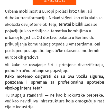
Raspitajte se
Urbana mobilnost u Europi prolazi kroz tihu, ali
duboku transformaciju. Nekad viđeni kao niša alata za
ekološki osviještene obitelji,
teretni bicikli
sada se
pojavljuju kao ozbiljna alternativa kombijima u
urbanoj logistici. Od dostave paketa u Berlinu do
prikupljanja komunalnog otpada u Amsterdamu, oni
postupno postaju dio logističke okosnice modernih
europskih gradova.
Ali kako se usvajanje širi i primjene diverzificiraju,
jedno kritično pitanje se pojavljuje:
Kako možemo osigurati da su ova vozila sigurna,
pouzdana i spremna za profesionalnu upotrebu
visokog intenziteta?
Tu stupaju standardi — ne kao birokratske prepreke,
već kao nevidljiva infrastruktura koja omogućuje rast
cijele industrije.